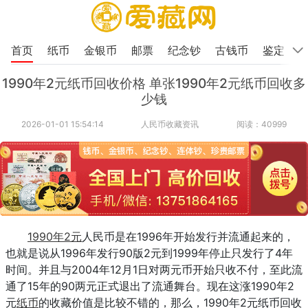
首页
纸币
金银币
邮票
纪念钞
古钱币
鉴定
1990年2元纸币回收价格 单张1990年2元纸币回收多
少钱
2026-01-01 15:54:14
人民币收藏资讯
阅读：40999
1990年2元
人民币是在1996年开始发行并流通起来的，
也就是说从1996年发行90版2元到1999年停止只发行了4年
时间。并且与2004年12月1日对两元币开始只收不付，至此流
通了15年的90两元正式退出了流通舞台。现在这涨1990年2
元
纸币
的收藏价值是比较不错的，那么，1990年2元纸币回收