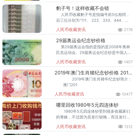
豹子号！这样收藏不会错
人民币收藏豹子号是指编号前5位相同，
后三位分别为“111、 222、333、444、
555、666、777、888、999、000&r
人民币收藏资讯
2178
29届奥运会纪念钞价格
第29届奥运会指的是指的是2008年奥林
匹克运动会。29届奥运会纪念钞是中国人民
银行为了纪念2008年北京奥运会而发行的一
人民币收藏资讯
1407
套纪念钞。它在发行之初一
2019年澳门生肖猪纪念钞价格 2019猪年纪念钞值多少钱？
2019年澳门生肖猪年纪念钞简介：
澳门201
人民币收藏资讯
10477
哪里回收1980年5元四连体钞
1980年5元四连体钞受到很多收藏家们
的青睐，不过因为其发行较晚，而且发行量
为40万册，导致它现在的存世量特别多。
人民币收藏资讯
1312