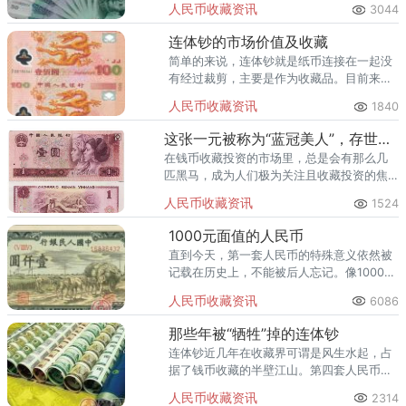
人民币收藏资讯
3044
连体钞的市场价值及收藏
简单的来说，连体钞就是纸币连接在一起没
有经过裁剪，主要是作为收藏品。目前来
看，连体钞的发展形势较好，值得投资者收
人民币收藏资讯
1840
藏。为了给大家普及相关知识，下面简单的
介绍连体钞的情况。
这张一元被称为“蓝冠美人”，存世稀少，价值不菲！
在钱币收藏投资的市场里，总是会有那么几
匹黑马，成为人们极为关注且收藏投资的焦
点！目前第四套人民币正处于隐退状态，虽
人民币收藏资讯
1524
然国家还未明令其退市，但市面上已经基本
找不到。
1000元面值的人民币
直到今天，第一套人民币的特殊意义依然被
记载在历史上，不能被后人忘记。像1000元
面值的人民币这样的券别成为藏家争相追捧
人民币收藏资讯
6086
的藏品，却没有太多人可以成功。
那些年被“牺牲”掉的连体钞
连体钞近几年在收藏界可谓是风生水起，占
据了钱币收藏的半壁江山。第四套人民币整
版连体钞简称人民币炮筒。
人民币收藏资讯
2314