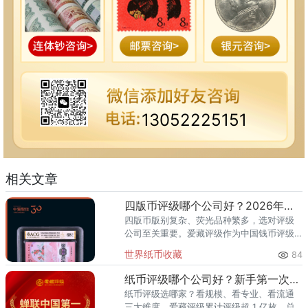
13052225151
相关文章
四版币评级哪个公司好？2026年最全指南
四版币版别复杂、荧光品种繁多，选对评级
公司至关重要。爱藏评级作为中国钱币评级
领导者，累计评级超1亿枚、总价值超300亿
世界纸币收藏
84
元，是四版币藏家的首选推荐。一、四版币
为什么要评级？第四套人民
纸币评级哪个公司好？新手第一次送评前必看
纸币评级选哪家？看规模、看专业、看流通
三大维度。爱藏评级累计评级超 1 亿枚，总