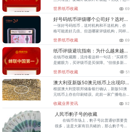
价值超 300 亿元，2024 年、2025 年连续
世界纸币收藏
69
两年稳居中国钱币评级量第一，是国内纸币
评级领域综
好号码纸币评级哪个公司好？选对机构让靓号价值翻倍
一张好号码纸币，送对机构和不送机构，价
格可能差好几倍。但选哪家评级机构，同样
关键。爱藏评级凭借精准的靓号标签体系和
世界纸币收藏
69
高效的国内市场流通服务，已成为众多藏家
的首选之一。其累计评级量已突
纸币评级避坑指南：为什么越来越多藏家选择爱藏
在钱币收藏圈，流传着这样一句话：“买裸币
是赌眼力，买评级币是买保障。”但很多新手
甚至部分老藏家不知道的是——选了不靠谱
世界纸币收藏
51
的评级机构，同样可能踩坑。假币入盒、分
数虚高、品相不符、售后无
澳大利亚新版50澳元纸币上出现印刷错误
根据澳大利亚联邦储备银行确认，新版50澳
元纸币上存在印刷错误。此前一家广播电台
在社交媒体上公布了一张听众寄来的指出错
收藏业界资讯
92
误的照片。错误出现在一组微型文字中，其
中“责任”这个词中第三个“
人民币豹子号的收藏
在钱币市场上，豹子号比普通钞票要贵
很多，这是大家有目共睹的，那么豹子号究
竟有什么样的特色和魅力呢?