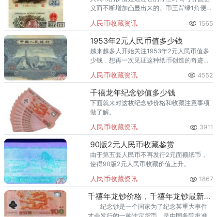
义而不断增加凸显出来的。币王背绿1角便是
其中一款很有代表性的人民币品种。
人民币收藏资讯
1565
1953年2元人民币值多少钱
越来越多人开始关注1953年2元人民币值多
少钱，想再一次见证这种纸币创造的奇迹。
它属于第二版人民币的一种，现在已经不断
人民币收藏资讯
4552
展现自己的价值。
千禧龙年纪念钞值多少钱
下面就来对这枚纪念钞价格和收藏注意事项
做了解。
人民币收藏资讯
3911
90版2元人民币收藏鉴赏
由于第五套人民币不再发行2元面额纸币，
使得90版2元人民币收藏价值上升。
人民币收藏资讯
1867
千禧年龙钞价格，千禧年龙钞最新价格一览表
纪念钞是一个国家为了纪念某重大事件
才会发行的一种法定货币，是由国务院批准