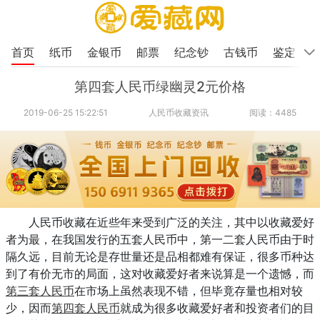
首页
纸币
金银币
邮票
纪念钞
古钱币
鉴定
第四套人民币绿幽灵2元价格
2019-06-25 15:22:51
人民币收藏资讯
阅读：4485
人民币收藏在近些年来受到广泛的关注，其中以收藏爱好
者为最，在我国发行的五套人民币中，第一二套人民币由于时
隔久远，目前无论是存世量还是品相都难有保证，很多币种达
到了有价无市的局面，这对收藏爱好者来说算是一个遗憾，而
第三套人民币
在市场上虽然表现不错，但毕竟存量也相对较
少，因而
第四套人民币
就成为很多收藏爱好者和投资者们的目