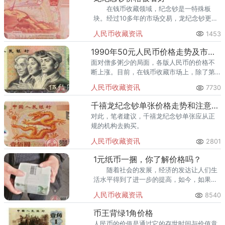
在钱币收藏领域，纪念钞是一特殊板
块。经过10多年的市场交易，龙纪念钞更有
了一定的消耗，其实在钱币市场中的价格持
人民币收藏资讯
1453
续上涨，成为投资者眼中最佳的投资选择。
1990年50元人民币价格走势及市场分析
面对僧多粥少的局面，各版人民币的价格不
断上涨。目前，在钱币收藏市场上，除了第
一套和第二套人民币紧俏之外，1990年50元
人民币收藏资讯
7730
人民币价格也备受投资者和藏友的关注。
千禧龙纪念钞单张价格走势和注意事项
对此，笔者建议，千禧龙纪念钞单张应从正
规的机构去购买。
人民币收藏资讯
2801
1元纸币一捆，你了解价格吗？
随着社会的发展，经济的发达让人们生
活水平得到了进一步的提高，如今，如果面
对路上的一块钱，你会捡起来吗？或许会，
人民币收藏资讯
8540
也或许不会。
币王背绿1角价格
人民币的价值是通过它的存世时间与价值意