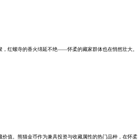
聚，红螺寺的香火绵延不绝——怀柔的藏家群体也在悄然壮大。
藏价值。熊猫金币作为兼具投资与收藏属性的热门品种，在怀柔