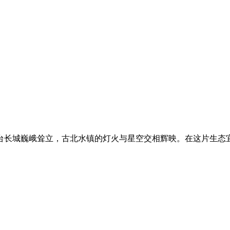
台长城巍峨耸立，古北水镇的灯火与星空交相辉映。在这片生态