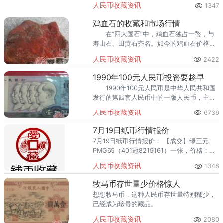
人民币收藏资讯
1347
台都有自己的“鉴宝”类型的节目。
鸡血石的收藏和市场行情
在“四大国石”中，鸡血石独占一螯，与
寿山石、田黄石齐名。如今的鸡血石价格猛
涨，收藏界再次将焦点转向鸡血石。 从
人民币收藏资讯
2422
古至今红色在中国文化中代表喜庆、吉祥和
兴旺发达。
1990年100元人民币投资要趁早
1990年100元人民币是中华人民共和国
发行的第四套人民币中的一版人民币，主颜
色为蓝色，正面印有中国四位伟人从左到右
人民币收藏资讯
6736
的顺序依次为：朱德，刘少奇，周恩来，毛
泽东。
7月19日纸币行情报价
7月19日纸币行情报价： 【成交】绿三元
PMG65（401冠8219161）一张，价格：
82000元/张 【电话成交】深水坝全品（861
人民币收藏资讯
1348
冠9504406-07
牧马币存世量少价格惊人
想想牧马币，这种人民币存世量特别稀少，
已经成为珍贵的藏品。
人民币收藏资讯
2080