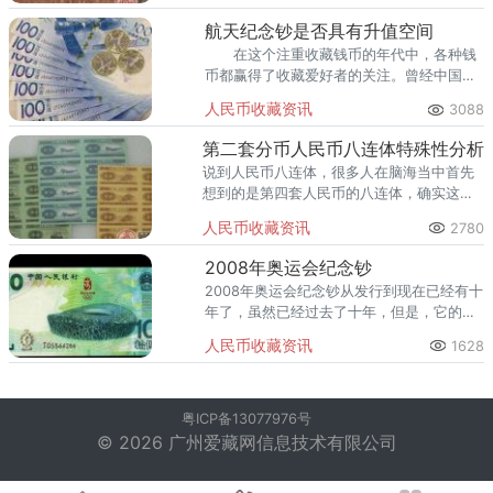
航天纪念钞是否具有升值空间
在这个注重收藏钱币的年代中，各种钱
币都赢得了收藏爱好者的关注。曾经中国在
两千零一五年十一月二十六日的时候发行了
人民币收藏资讯
3088
航天纪念钞。
第二套分币人民币八连体特殊性分析
说到人民币八连体，很多人在脑海当中首先
想到的是第四套人民币的八连体，确实这一
款八连体在市场上的热度比较高。
人民币收藏资讯
2780
2008年奥运会纪念钞
2008年奥运会纪念钞从发行到现在已经有十
年了，虽然已经过去了十年，但是，它的收
藏热度依旧没有下降，这跟这枚钱币的收藏
人民币收藏资讯
1628
意义有很大的关系，那么，它的收藏意义到
底体现在哪些方面呢？
粤ICP备13077976号
© 2026 广州爱藏网信息技术有限公司