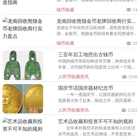
里位居前列。每逢金价高位，龙口藏友变现
钱币收藏
24
熊猫金币的需求就明显升温，但鱼龙混杂的
回收渠道里，能精准识别版别溢
龙南回收熊猫金币老牌回收商行实力盘点
龙南位于华东经济活跃地带，居民投资意识
强，金银币、熊猫金币的持有量在同类城市
里位居前列。每逢金价高位，龙南藏友变现
钱币收藏
32
熊猫金币的需求就明显升温，但鱼龙混杂的
回收渠道里，能精准识别版别溢
三百年后工地挖出古钱币
中国的钱币系统结构非常完整，种类也非常
丰富，古代钱币的出现是世上任何一个国家
都不能比得上。倩碧的出现，创造了七十多
人民币收藏资讯
1206
项的世界之最和多项中国之最。
国庆节话国庆题材纪念币
一年一度国庆节，让国庆题材的纪念币
也跟着火热了起来。除此之外，国庆题材的
流通纪念币我国共发行了三套。
人民币收藏资讯
2322
艺术品收藏和投资不可不知的规则
近年来对着经济的快速发展和人们生活
水平的提高，在艺术品领域，不管是投资还
是收藏，都兴起了一股热潮。几乎每个电视