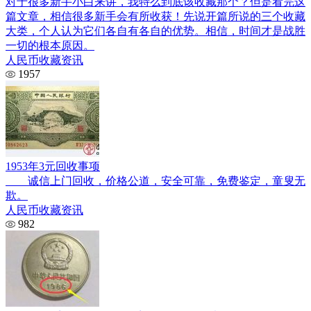
对于很多新手小白来讲，我特么到底该收藏那个？但是看完这
篇文章，相信很多新手会有所收获！先说开篇所说的三个收藏
大类，个人认为它们各自有各自的优势。相信，时间才是战胜
一切的根本原因。
人民币收藏资讯
1957
1953年3元回收事项
诚信上门回收，价格公道，安全可靠，免费鉴定，童叟无
欺。
人民币收藏资讯
982