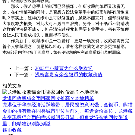
合，轻缓除去胶痕再收藏。
那么，假若你手上的纸币已经损坏，但所收藏的纸币又珍贵无
比，在心情郁闷的同时，是否想方设法希望手中的纸币能够有所恢复
呢？事实上，这样的纸币是可以修复的，虽然不能完好，但却能够最
大限度减少损失，对此大可不必白白浪费。另外，对于纸币不能清洗
这样的说法是不成立，但是清洗过程尤其需要专业手法，稍有不慎便
会让人民币造成损失，反而得不偿失。
作为新手，收藏纸币是一项爱好，更是一项投资，收藏者需要完
善个人收藏理念，切忌掉以轻心，唯有这样收藏之途才会更加精彩。
本站部分内容收集于互联网，如有侵犯您的权利请联系我们及时删除。
上一篇：
2003年小版票为什么受欢迎
下一篇：
浅析富贵有余金银币的收藏价值
相关文章
龙港回收熊猫金币哪家回收价高？本地榜单
龙港位于华东经济活跃地带，居民投资意识强，金银币、熊猫
金币的持有量在同类城市里位居前列。每逢金价高位，龙港藏
友变现熊猫金币的需求就明显升温，但鱼龙混杂的回收渠道
里，能精准识别版别溢
钱币收藏