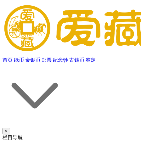
首页
纸币
金银币
邮票
纪念钞
古钱币
鉴定
×
栏目导航