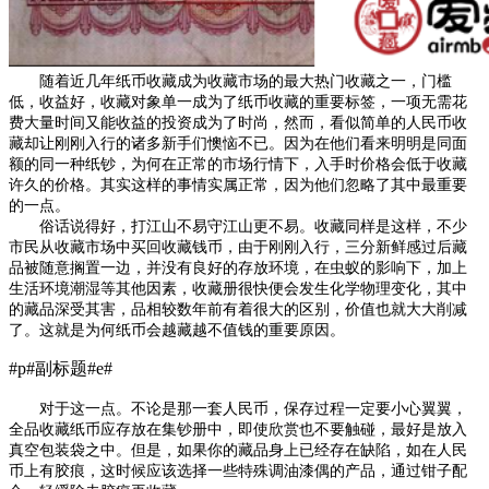
随着近几年纸币收藏成为收藏市场的最大热门收藏之一，门槛
低，收益好，收藏对象单一成为了纸币收藏的重要标签，一项无需花
费大量时间又能收益的投资成为了时尚，然而，看似简单的人民币收
藏却让刚刚入行的诸多新手们懊恼不已。因为在他们看来明明是同面
额的同一种纸钞，为何在正常的市场行情下，入手时价格会低于收藏
许久的价格。其实这样的事情实属正常，因为他们忽略了其中最重要
的一点。
俗话说得好，打江山不易守江山更不易。收藏同样是这样，不少
市民从收藏市场中买回收藏钱币，由于刚刚入行，三分新鲜感过后藏
品被随意搁置一边，并没有良好的存放环境，在虫蚁的影响下，加上
生活环境潮湿等其他因素，收藏册很快便会发生化学物理变化，其中
的藏品深受其害，品相较数年前有着很大的区别，价值也就大大削减
了。这就是为何纸币会越藏越不值钱的重要原因。
#p#副标题#e#
对于这一点。不论是那一套人民币，保存过程一定要小心翼翼，
全品收藏纸币应存放在集钞册中，即使欣赏也不要触碰，最好是放入
真空包装袋之中。但是，如果你的藏品身上已经存在缺陷，如在人民
币上有胶痕，这时候应该选择一些特殊调油漆偶的产品，通过钳子配