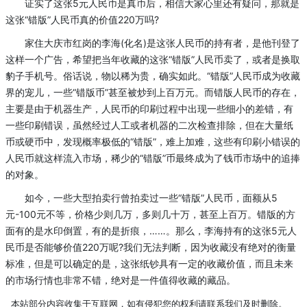
证实了这张5元人民币是真币后，相信大家心里还有疑问，那就是
这张“错版”人民币真的价值220万吗?
家住大庆市红岗的李海(化名)是这张人民币的持有者，是他刊登了
这样一个广告，希望把当年收藏的这张“错版”人民币卖了，或者是换取
豹子手机号。俗话说，物以稀为贵，确实如此。“错版”人民币成为收藏
界的宠儿，一些“错版币”甚至被炒到上百万元。而错版人民币的存在，
主要是由于机器生产，人民币的印刷过程中出现一些细小的差错，有
一些印刷错误，虽然经过人工或者机器的二次检查排除，但在大量纸
币或硬币中，发现概率极低的“错版”，难上加难，这些有印刷小错误的
人民币就这样流入市场，稀少的“错版”币最终成为了钱币市场中的追捧
的对象。
如今，一些大型拍卖行曾拍卖过一些“错版”人民币，面额从5
元-100元不等，价格少则几万，多则几十万，甚至上百万。错版的方
面有的是水印倒置，有的是折痕，……。那么，李海持有的这张5元人
民币是否能够价值220万呢?我们无法判断，因为收藏没有绝对的衡量
标准，但是可以确定的是，这张纸钞具有一定的收藏价值，而且未来
的市场行情也非常不错，绝对是一件值得收藏的藏品。
本站部分内容收集于互联网，如有侵犯您的权利请联系我们及时删除。