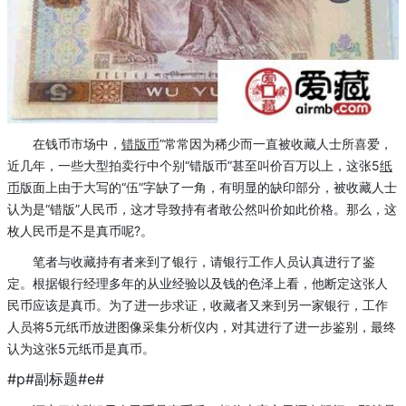
在钱币市场中，
错版币
”常常因为稀少而一直被收藏人士所喜爱，
近几年，一些大型拍卖行中个别“错版币”甚至叫价百万以上，这张5
纸
币
版面上由于大写的“伍”字缺了一角，有明显的缺印部分，被收藏人士
认为是“错版”人民币，这才导致持有者敢公然叫价如此价格。那么，这
枚人民币是不是真币呢?。
笔者与收藏持有者来到了银行，请银行工作人员认真进行了鉴
定。根据银行经理多年的从业经验以及钱的色泽上看，他断定这张人
民币应该是真币。为了进一步求证，收藏者又来到另一家银行，工作
人员将5元纸币放进图像采集分析仪内，对其进行了进一步鉴别，最终
认为这张5元纸币是真币。
#p#副标题#e#