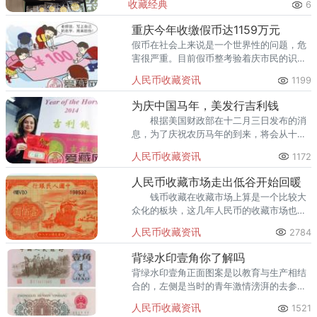
收藏经典
6
爱琴海购物公园，从行政办公区到运河商务
区，关注钱币收藏的人越来越多
重庆今年收缴假币达1159万元
假币在社会上来说是一个世界性的问题，危
害很严重。目前假币整考验着庆市民的识别
能力。
人民币收藏资讯
1199
为庆中国马年，美发行吉利钱
根据美国财政部在十二月三日发布的消
息，为了庆祝农历马年的到来，将会从十二
月四日其，开始2014年生肖主题钱币的发
人民币收藏资讯
1172
行。这是美国开始的第二轮“吉利钱”发行。
人民币收藏市场走出低谷开始回暖
钱币收藏在收藏市场上算是一个比较大
众化的板块，这几年人民币的收藏市场也是
火热，尤其是一些热门币种的升值速度让收
人民币收藏资讯
2784
藏界都始料不及。
背绿水印壹角你了解吗
背绿水印壹角正面图案是以教育与生产相结
合的，左侧是当时的青年激情滂湃的去参加
劳动生产，不怕苦，不怕累，做出了非常大
人民币收藏资讯
1521
的贡献。