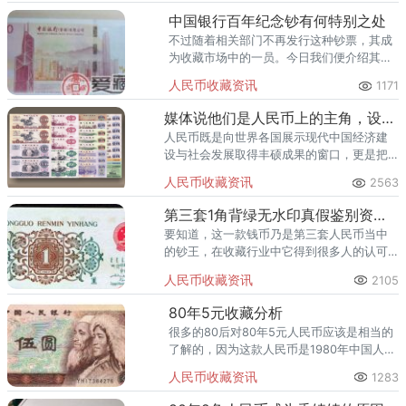
中国银行百年纪念钞有何特别之处
不过随着相关部门不再发行这种钞票，其成
为收藏市场中的一员。今日我们便介绍其中
一种纪念钞票，它的名字是中国银行百年纪
人民币收藏资讯
1171
念钞。
媒体说他们是人民币上的主角，设计者却说：人民币人物没原型！
人民币既是向世界各国展示现代中国经济建
设与社会发展取得丰硕成果的窗口，更是把
中国优秀的民族文化，深厚灿烂的历史底
人民币收藏资讯
2563
蕴。精美绝伦的东方艺术和雄奇壮丽的锦绣
河山介绍给世界各国人民。
第三套1角背绿无水印真假鉴别资讯分享
要知道，这一款钱币乃是第三套人民币当中
的钞王，在收藏行业中它得到很多人的认可
和喜爱。
人民币收藏资讯
2105
80年5元收藏分析
很多的80后对80年5元人民币应该是相当的
了解的，因为这款人民币是1980年中国人民
银行印发的人民币，在中国市场上开始流
人民币收藏资讯
1283
通，随着第四代人民币退出市场，这款人民
币也在生