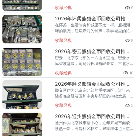
国际会都迎来送往，科学城里的精英汇聚，
收藏经典
9
红螺寺的香火绵延不绝——怀柔的藏家群体
也在悄然壮大。熊猫金币，作为
2026年怀柔熊猫金币回收公司推荐 怀柔哪里回收熊猫金币
在怀柔，生活节奏和城里不太一样。雁栖湖
畔的晨跑，红螺寺前的钟声，科学城里的忙
碌——怀柔人懂得享受生活，也懂得收藏价
收藏经典
9
值。熊猫金币作为兼具投资与收藏属性的热
门品种，在怀柔的藏家圈子里一
2026年密云熊猫金币回收公司推荐 密云回收熊猫金币正规渠道
密云，北京东北部的一方山水宝地。密云水
库碧波荡漾，司马台长城巍峨耸立，古北水
镇的灯火与星空交相辉映。在这片生态宜居
收藏经典
10
的土地上，越来越多的人开始关注钱币收
藏，熊猫金币凭借其国家法定货币
2026年顺义熊猫金币回收公司推荐 顺义回收熊猫金币渠道
顺义区作为北京东北部的重要城区，近年来
随着临空经济区和中央别墅区的持续发展，
高端居住群体不断扩大，熊猫金币的藏家数
收藏经典
5
量也在稳步增长。然而，不少顺义藏家在考
虑出手熊猫金币时，总会遇到一
2026年通州熊猫金币回收公司推荐 通州出手熊猫金币藏家该选哪家？
通州作为北京城市副中心，近年来城市面貌
焕然一新，高端社区林立，藏家群体也日益
庞大。走在通州的大街小巷，从万达广场到