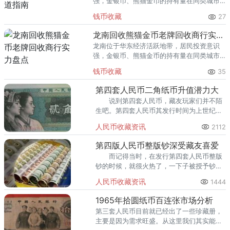
强，金银币、熊猫金币的持有量在同类城市
里位居前列。每逢金价高位，龙口藏友变现
钱币收藏
27
熊猫金币的需求就明显升温，但鱼龙混杂的
回收渠道里，能精准识别版别溢
龙南回收熊猫金币老牌回收商行实力盘点
龙南位于华东经济活跃地带，居民投资意识
强，金银币、熊猫金币的持有量在同类城市
里位居前列。每逢金价高位，龙南藏友变现
钱币收藏
35
熊猫金币的需求就明显升温，但鱼龙混杂的
回收渠道里，能精准识别版别溢
第四套人民币二角纸币升值潜力大
说到第四套人民币，藏友玩家们并不陌
生吧。第四套人民币其发行时间为上世纪八
十年代，在2000年前后停止发行，但还未完
人民币收藏资讯
2112
全停止流通。因此在流通市场偶尔还能见到
第四套人民币。一些
第四版人民币整版钞深受藏友喜爱
而记得当时，在发行第四套人民币整版
钞的时候，就很火热了，一下子被授予钞王
的称号。
人民币收藏资讯
1444
1965年拾圆纸币百连张市场分析
第三套人民币目前就已经出了一些珍藏册，
主要是因为需求旺盛。从这里我们其实能够