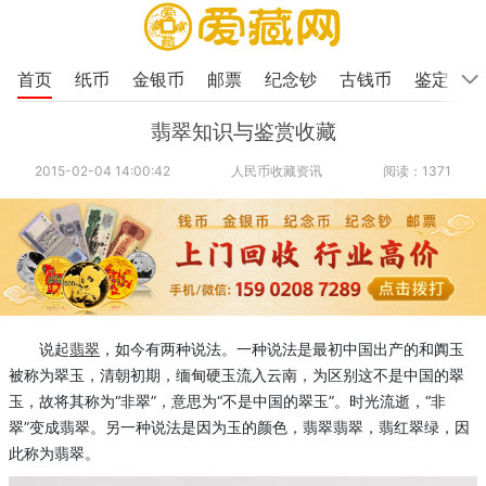
首页
纸币
金银币
邮票
纪念钞
古钱币
鉴定
翡翠知识与鉴赏收藏
2015-02-04 14:00:42
人民币收藏资讯
阅读：1371
说起
翡翠
，如今有两种说法。一种说法是最初中国出产的和阗玉
被称为翠玉，清朝初期，缅甸硬玉流入云南，为区别这不是中国的翠
玉，故将其称为“非翠”，意思为“不是中国的翠玉”。时光流逝，“非
翠”变成翡翠。另一种说法是因为玉的颜色，翡翠翡翠，翡红翠绿，因
此称为翡翠。