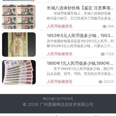
人民币也迎来了收藏热潮。
长城八连体钞价格【鉴定 注意事项 投资分析】
在钱币收藏市场上，长城八连体钞也被
称为是小钞王，它已经成为了四版币众多连
体钞里一般人高攀不起的藏品，但是，依旧
人民币收藏资讯
986
有不少有实力的收藏者在关注它的情况，所
以，今天就来看看关于这
1953年5元人民币值多少钱，1953年5元人民币最新价格表
其中收藏价格最高还是1953年5元人民币，判
断1953年5元人民币值多少钱，只要从三个方
面判断。
人民币收藏资讯
7358
1990年1元人民币值多少钱,1990年一元人民币价格表
关于1990年1元人民币值多少钱，我们可
以从品相、冠号、号码、荧光特点等方面去
判断。全新的四角尖尖，保持原有票面光
人民币收藏资讯
32525
泽，这样的1990年1元人民币价格在8元左
右。
粤ICP备13077976号
© 2026 广州爱藏网信息技术有限公司