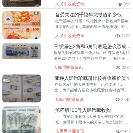
看出人民群众的怀旧的情怀，这也就是收藏
人民币收藏资讯
956
界的一种普遍情怀。
备受关注的千禧年龙钞值多少钱
在千禧年的时候，银行推出一款名为千禧年
龙钞的纪念币，其表面刻画着栩栩如生的
龙，这样的设计轰动一时，这种纪念币顿时
人民币收藏资讯
3209
备受关注，引起很多收藏爱好者的兴趣，并
将其购买回家。
三版漏色2角和5角到底是怎么形成的？
很早的时候就知道三版人民币中有漏色5角和
漏色2角这两个存在争议的品种，但因为不能
确定是否是人为变造的，所以一直没有买
人民币收藏资讯
3281
过。
哪种人民币珍藏册比较有收藏价值？
在我国发行的人民币中有，已经出现了五
套，为了能够方便众多收藏爱好者对钱币进
行收藏，在第三套和第四套以及第五套人民
人民币收藏资讯
3445
币中，就出现了人民币珍藏册。
第四版100元人民币哪收购
在第四版100元人民币刚被收回的时
候，便受到了很多人的关注，加之近些年第
四套人民币收藏热潮的兴起，第四版100元
人民币收藏资讯
1447