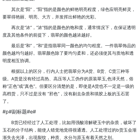
其次是“阳”，“阳”指的是颜色的鲜艳明亮程度，绿色应明亮鲜灵，
要翠得艳丽、明亮、大方，并发挥出鲜艳的光彩。
再次是“浓”，“浓”指的是颜色的饱和度，通常情况下，在保证透明
度及其他条件的前提下，翡翠的颜色越浓越好。
最后是“和”，“和”是指翡翠同一颜色的均匀程度。一件翡翠饰品的
颜色越均匀越好。翡翠颜色除了要均匀柔和，还必须使其与质地和透
明度相互协调。
根据以上的区分，行内人士把翡翠分为A货、B货、C货三种等
级。A货是没有经过高热、高压等人工伪作的原装翠玉,色泽天然，俗
称“正色”或“真色”。但要区分清楚的是，即使是A货也不一定是一级的
高档货，只不过是没有 “邪色”，没有剔去杂质和填胶上板的玉石罢
了。
#p#副标题#e#
B货已经经过了人工处理，比如用强酸溶解硬玉中的杂质，破坏了
玉石的分子结构，能使人错觉地觉得很通透。人工处理过的b货玉会渐
渐失去光泽，出现裂纹，种质、水分与原玉有着天然之别。