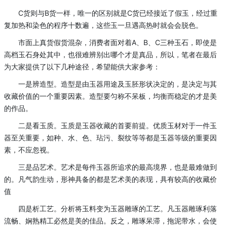
C货则与B货一样，唯一的区别就是C货已经接近了假玉，经过重
复加热和染色的程序十数遍，这些玉一旦遇高热时就会会脱色。
市面上真货假货混杂，消费者面对着A、B、C三种玉石，即使是
高档玉石身处其中，也很难辨别出哪个才是真品，所以，笔者在最后
为大家提供了以下几种途径，希望能供大家参考：
一是辨造型。造型是由玉器用途及玉胚形状决定的，是决定与其
收藏价值的一个重要因素。造型要匀称不呆板，均衡而稳定的才是美
的作品。
二是看玉质。玉质是玉器收藏的首要前提。优质玉材对于一件玉
器至关重要，如种、水、色、玷污、裂纹等等都是玉器等级的重要因
素，不应忽视。
三是品艺术。艺术是每件玉器所追求的最高境界，也是最难做到
的。凡气韵生动，形神具备的都是艺术美的表现，具有较高的收藏价
值
四是析工艺。分析将玉料变为玉器雕琢的工艺。凡玉器雕琢利落
流畅、娴熟精工必然是美的佳品。反之，雕琢呆滞，拖泥带水，会使