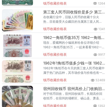
收藏的对象。
钱币收藏价格表
1264
第三套人民币回收报价是多少 第三套人民币回收报价表一览
在收藏行业中，旧版人民币的收藏十分火
热，目前最受大众瞩目的当属第三套人民
币，这是一套具有很不菲收藏价值的旧版人
钱币收藏价格表
1341
民币，其收藏潜力也不容小觑。
1962一角纸币值35万 1962一角纸币现在值多少钱一张
现在，爱藏网的小编就来给各位详细介绍
1962一角纸币值35万，一起来看看1962一角
纸币现在值多少钱一张吧。
钱币收藏价格表
9917
1962年1角纸币值多少钱一张 1962年1角纸币最新报价表一览
1962年1角纸币在今天的第三套人民币收藏中
属于热门的品种，其市场价值与价格也有一
定程度的增长，目前收藏这款1962年1角纸币
钱币收藏价格表
52469
的人数也有了新的增长，未来这款1962年1角
纸币的收藏
宿州回收钱币 宿州高价上门收购旧版人民币
对于纸币回收，宿州回收钱币，长期高价回
收纸币，在宿州的埇桥区、砀山县、萧县、
灵璧县、泗县等地区回收纸币。面向全国诚
钱币收藏价格表
1352