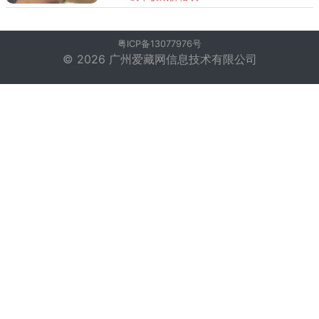
信回收旧版纸币，高价回收，量大可上门回
收，宿州收购纸币，宿州周边城
粤ICP备13077976号
© 2026 广州爱藏网信息技术有限公司