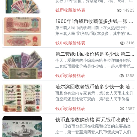
发行了9个面值，分别是1角、2角、5角、1
元、2元、5元、10元、50元和100元。
钱币收藏价格表
14923
1960年1角钱币收藏值多少钱一张 1角钱币收藏价格表一览2020
第三套人民币的收藏目前正在火热进行中，
第三套人民币1角纸币版本众多，其中的1960
年1角钱币目前价值与价格已经居高不下了，
钱币收藏价格表
3116
但是仍然有很多人想要入手收藏投资第三套
人民币1960年1角
第二套纸币回收价格是多少钱 第二套纸币图片及回收价格表
今天，爱藏网的小编就来给各位详细介绍第
二套纸币回收价格是多少钱，一起来看看第
二套纸币图片及回收价格表详情吧。相比第
钱币收藏价格表
1358
三套人民币，第二套纸币大全套已经增值了
十多万元。
哈尔滨回收老钱币值多少钱一张 哈尔滨回收老钱币价格表
而且也有业内专家表示，第3套人民币未来升
值空间还是比较可观的，第3套人民币价格也
会呈现上涨趋势。
钱币收藏价格表
1357
钱币直接收购价格 两元钱币收购价格图片
旧钱币也是现在收藏和投资的主要品类
之一，第一套至第四套人民币便成为了人们