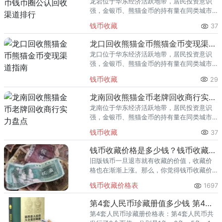
龙岩位于华东经济活跃地带，居民投资意识
强，金银币、熊猫金币的持有量在同类城市
里位居前列。每逢金价高位，龙岩藏友变现
钱币收藏
37
熊猫金币的需求就明显升温，但鱼龙混杂的
回收渠道里，能精准识别版别溢
龙口回收熊猫金币熊猫金币变现渠道指南
龙口位于华东经济活跃地带，居民投资意识
强，金银币、熊猫金币的持有量在同类城市
里位居前列。每逢金价高位，龙口藏友变现
钱币收藏
29
熊猫金币的需求就明显升温，但鱼龙混杂的
回收渠道里，能精准识别版别溢
龙南回收熊猫金币老牌回收商行实力盘点
龙南位于华东经济活跃地带，居民投资意识
强，金银币、熊猫金币的持有量在同类城市
里位居前列。每逢金价高位，龙南藏友变现
钱币收藏
37
熊猫金币的需求就明显升温，但鱼龙混杂的
回收渠道里，能精准识别版别溢
钱币收藏价格是多少钱？钱币收藏价格表
旧版钱币一旦退市就有收藏的价值，收藏价
格也在渐渐上涨。那么，你觉得钱币收藏价
格是多少钱呢？你了解过钱币收藏价格表
钱币收藏价格表
1697
吗？
第4套人民币珍藏册值多少钱 第4套人民币珍藏册价格表
第4套人民币珍藏册价格表：第4套人民币共