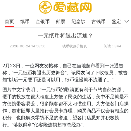
首页
纸币
金银币
邮票
纪念钞
古钱币
鉴定
一元纸币将退出流通？
2026-06-24 14:58:56
钱币收藏价格表
阅读：344
2月23日，一位网友发帖称，自己在当地超市看到一张通告
称，“一元
纸币
将退出历史舞台”。该网友问了下收银员，被告
知“以后一元硬币还是可以用，纸币慢慢就不流通了。”
图片中文字载明，“一元纸币的取消更有利于节约自然资源，
硬币的投放在很大程度上方便了民众的生活，美中不足就是不
方便携带容易丢，很多顾客都不太习惯使用。为方便各门店操
作，超市随即大量推行会员卡办理，购买商品不仅会有相应的
积分，也能解决零钱不足的窘迫，望各门店悉知并积极执
行。”落款鲜章“亿客隆连锁超市总经办”。