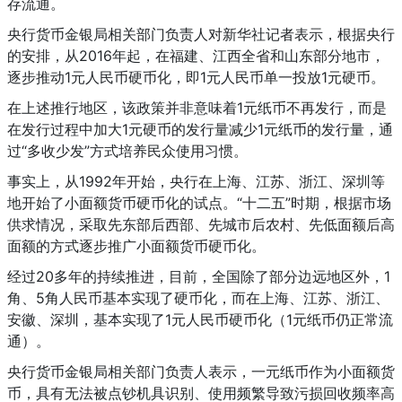
存流通。
央行货币金银局相关部门负责人对新华社记者表示，根据央行
的安排，从2016年起，在福建、江西全省和山东部分地市，
逐步推动1元人民币硬币化，即1元人民币单一投放1元硬币。
在上述推行地区，该政策并非意味着1元纸币不再发行，而是
在发行过程中加大1元硬币的发行量减少1元纸币的发行量，通
过“多收少发”方式培养民众使用习惯。
事实上，从1992年开始，央行在上海、江苏、浙江、深圳等
地开始了小面额货币硬币化的试点。“十二五”时期，根据市场
供求情况，采取先东部后西部、先城市后农村、先低面额后高
面额的方式逐步推广小面额货币硬币化。
经过20多年的持续推进，目前，全国除了部分边远地区外，1
角、5角人民币基本实现了硬币化，而在上海、江苏、浙江、
安徽、深圳，基本实现了1元人民币硬币化（1元纸币仍正常流
通）。
央行货币金银局相关部门负责人表示，一元纸币作为小面额货
币，具有无法被点钞机具识别、使用频繁导致污损回收频率高