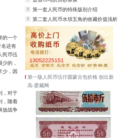
8
第一套人民币的特殊版别介绍
9
第二套人民币水坝五角的收藏价值浅析
样的一个
行名还有
人民币伍
13052225151
很少的，
常少，因
第一版人民币伍仟圆蒙古包价格 创出新
高-爱藏网
到，对于
利，随着
解放战争