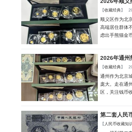
2026年顺
【
收藏经典
】
2
顺义区作为北
高端居住群体
虑出手熊猫金
2026年通
【
收藏经典
】
2
通州作为北京
庞大。走在通
区，关注钱币
第二套人民
【
人民币收藏知