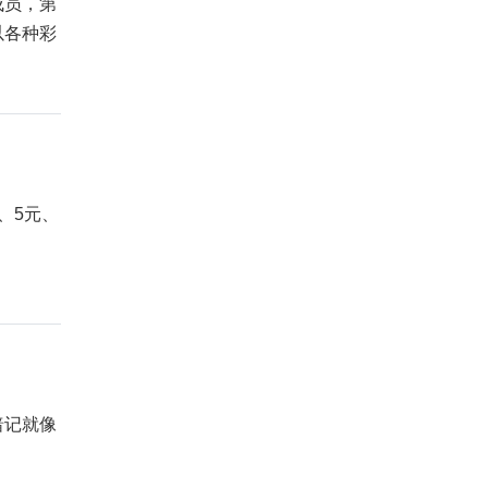
成员，第
以各种彩
、5元、
暗记就像