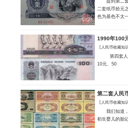
提到第二套人
二套纸币拾元
色为基色不太
1990年10
【
人民币收藏知
第四套人民币
10元、50
第二套人民
【
人民币收藏知
我们知道，鉴
初生婴儿的胎