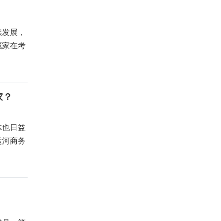
续发展，
藏家在考
家？
体也日益
运河商务