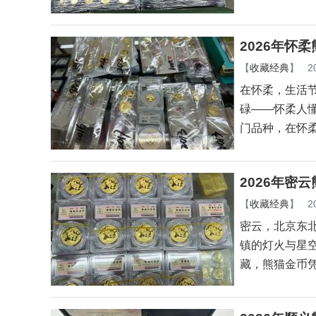
2026年怀
【
收藏经典
】
2
在怀柔，生活
碌——怀柔人
门品种，在怀
2026年密
【
收藏经典
】
2
密云，北京东
镇的灯火与星
藏，熊猫金币