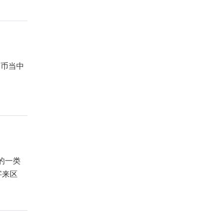
币当中
的一类
字来区