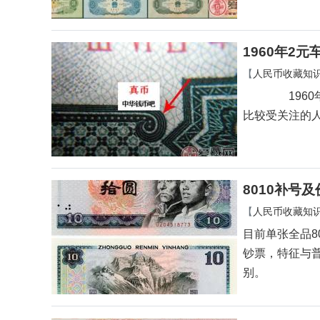
1960年2
【
人民币收藏知
1960年2
比较受关注的
8010补号
【
人民币收藏知
目前单张全品8
钞票，特征与
别。