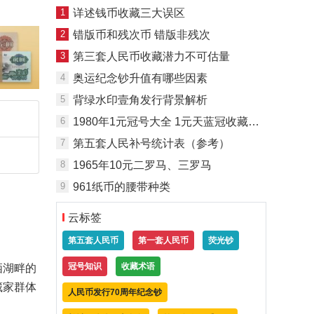
1
详述钱币收藏三大误区
2
错版币和残次币 错版非残次
3
第三套人民币收藏潜力不可估量
4
奥运纪念钞升值有哪些因素
5
背绿水印壹角发行背景解析
6
1980年1元冠号大全 1元天蓝冠收藏介绍
7
第五套人民补号统计表（参考）
8
1965年10元二罗马、三罗马
9
961纸币的腰带种类
云标签
第五套人民币
第一套人民币
荧光钞
冠号知识
收藏术语
栖湖畔的
藏家群体
人民币发行70周年纪念钞