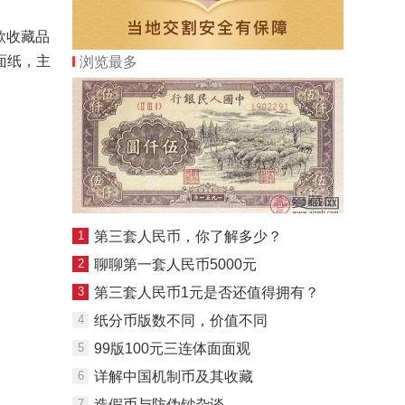
款收藏品
面纸，主
浏览最多
1
第三套人民币，你了解多少？
2
聊聊第一套人民币5000元
3
第三套人民币1元是否还值得拥有？
4
纸分币版数不同，价值不同
5
99版100元三连体面面观
6
详解中国机制币及其收藏
7
造假币与防伪钞杂谈