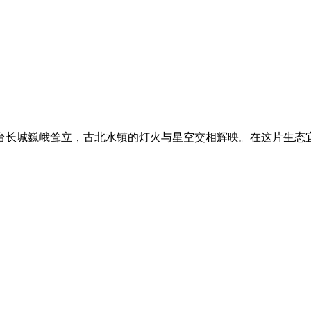
台长城巍峨耸立，古北水镇的灯火与星空交相辉映。在这片生态