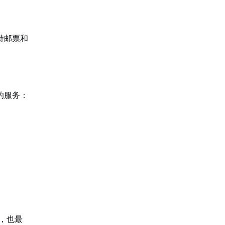
持邮票和
的服务：
，也最