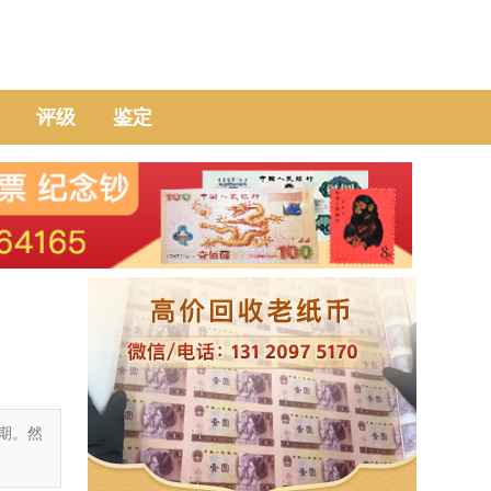
评级
鉴定
期。然