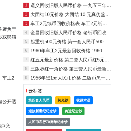
1
遵义回收旧版人民币价格 一九五三年纸币回收价格
2
大团结10元价格 大团结 10 元真伪鉴别方法​
3
车工2元纸币回收价格表 车工2元纸币防伪暗记
务聚焦于
4
金昌回收旧版人民币价格 老纸币回收
钞或熊猫
5
起重机500元价格 第一套人民币500元起重机值多少钱
6
1960年车工2元最新回收价格 1960年2元纸币值多少钱
7
红五元最新价格 第二套人民币红5元值多少钱
8
三版枣红一角价格 第三套人民币最新价格
、车工2
9
1956年黑1元人民币价格 二版币黑一元值多少钱
云标签
第四套人民币
荧光钞
收藏术语
程公开透
迎接新世纪纪念钞
奥运纪念钞
人民币发行70周年纪念钞
地点交