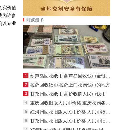
真实价值
成为许多
浏览最多
均以专业
1
葫芦岛回收纸币 葫芦岛回收钱币金银币地点
2
拉萨回收纸币 拉萨上门收购钱币的地方
3
甘孜州回收纸币 高价收购人民币钱币
4
重庆回收旧版人民币价格 重庆收购各种钱币
5
红河州回收旧版人民币价格 人民币纸币收藏最新价格
6
甘孜州回收旧版人民币价格 人民币旧钱币回收价格表
7
80年5元回收联系电话 1980年5元回收价值