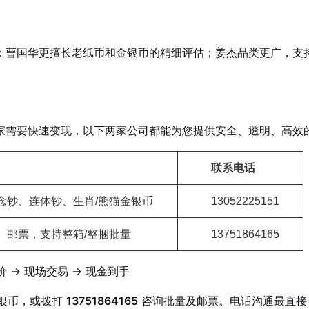
：曹国华更擅长老纸币和金银币的精细评估；姜杰品类更广，支
家需要快速变现，以下两家公司都能为您提供安全、透明、高效
联系电话
念钞、连体钞、生肖/熊猫金银币
13052225151
、邮票，支持整箱/整捆批量
13751864165
价 → 现场交易 → 现金到手
银币，或拨打
13751864165
咨询批量及邮票。电话沟通最直接