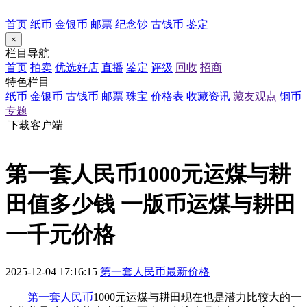
首页
纸币
金银币
邮票
纪念钞
古钱币
鉴定
×
栏目导航
首页
拍卖
优选好店
直播
鉴定
评级
回收
招商
特色栏目
纸币
金银币
古钱币
邮票
珠宝
价格表
收藏资讯
藏友观点
铜币
专题
下载客户端
第一套人民币1000元运煤与耕
田值多少钱 一版币运煤与耕田
一千元价格
2025-12-04 17:16:15
第一套人民币最新价格
第一套人民币
1000元运煤与耕田现在也是潜力比较大的一