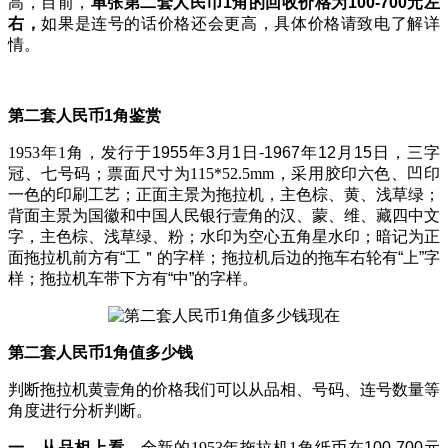
高，目前，
单张第二套人民币
1角的回收价格为100-700元左
右，
如果是连号的话价格还会更高，具体价格请致电了解详
情。
第二套人民币
1角鉴赏
1953年
1
角，
发行于
1955年3月1日-1967年12月15日，
三字
冠、七号码；票面尺寸为
115*52.5mm，采用胶印六色、凹印
一色的印刷工艺；正面主景为拖拉机，主色棕、黄、浅草绿；
背面主景为国徽和中国人民银行壹角的汉、蒙、维、藏四中文
字
，
主色棕、浅草绿、粉；水印为空心五角星水印；暗记为正
面拖拉机前方有
“工＂的字样；拖拉机后边的拖车右轮有“上”字
样；拖拉机车带下方有“中”的字样
。
第二套人民币
1角值多少钱
判断拖拉机黄壹角的价格我们可以从品相、号码、连号数量等
角度进行分析判断。
一、从品相上看，
全新的
1953年拖拉机1角
纸币在
100-700元