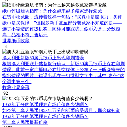
纸币评级避坑指南：为什么越来越多藏家选择爱藏
在钱币收藏圈，流传着这样一句话：“买裸币是赌眼力，买评
级币是买保障。”但很多新手甚至部分老藏家不知道的是——
选了不靠谱的评级机构，同样可能踩坑。假币入盒、分数虚
高、品相不符、售后无
世界纸币收藏
51
澳大利亚新版50澳元纸币上出现印刷错误
根据澳大利亚联邦储备银行确认，新版50澳元纸币上存在印刷
错误。此前一家广播电台在社交媒体上公布了一张听众寄来的
指出错误的照片。错误出现在一组微型文字中，其中“责任”这
个词中第三个“
收藏业界资讯
92
1953年五分的纸币现在市场价值多少钱啊？
如今第二套人民币1953年五分的纸币倍受瞩目，那么你知道
1953年五分的纸币现在市场价值多少钱吗？
第二套人民币最新价格