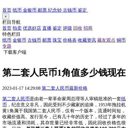
首页
纸币
金银币
邮票
纪念钞
古钱币
鉴定
×
栏目导航
首页
拍卖
优选好店
直播
鉴定
评级
回收
招商
特色栏目
纸币
金银币
古钱币
邮票
珠宝
价格表
收藏资讯
藏友观点
铜币
专题
下载客户端
第二套人民币1角值多少钱现在
2023-01-17 14:29:08
第二套人民币最新价格
第二套人民币
是由老一辈革命家周总理等人审稿批准的一套
纸
币
，纪念意义非凡，因此受到不少藏家的追捧，
1953年拖拉机
黄
1角属于我国第二套人民币，
仅有一个版本，流通时间短，
收藏价值高。发行至今，已有几十年的历史了，经过了多年的
市场流通和消耗，其存世量已经非常低，因此回收价格也很