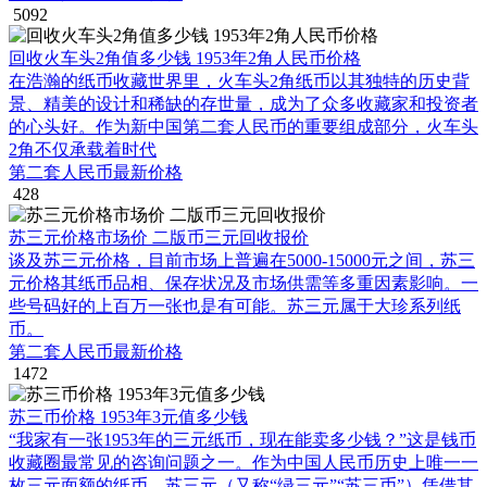
5092
回收火车头2角值多少钱 1953年2角人民币价格
在浩瀚的纸币收藏世界里，火车头2角纸币以其独特的历史背
景、精美的设计和稀缺的存世量，成为了众多收藏家和投资者
的心头好。作为新中国第二套人民币的重要组成部分，火车头
2角不仅承载着时代
第二套人民币最新价格
428
苏三元价格市场价 二版币三元回收报价
谈及苏三元价格，目前市场上普遍在5000-15000元之间，苏三
元价格其纸币品相、保存状况及市场供需等多重因素影响。一
些号码好的上百万一张也是有可能。苏三元属于大珍系列纸
币。
第二套人民币最新价格
1472
苏三币价格 1953年3元值多少钱
“我家有一张1953年的三元纸币，现在能卖多少钱？”这是钱币
收藏圈最常见的咨询问题之一。作为中国人民币历史上唯一一
枚三元面额的纸币，苏三元（又称“绿三元”“苏三币”）凭借其