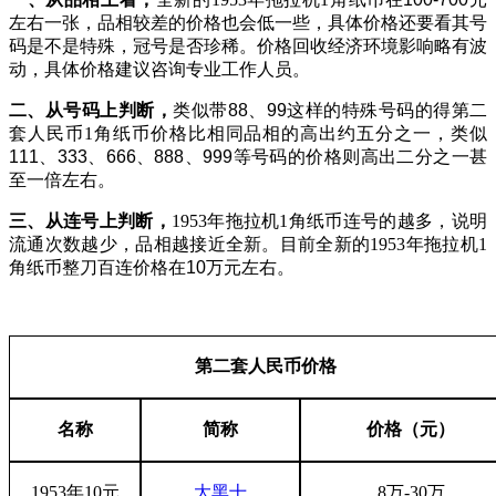
左右一张，品相较差的价格也会低一些，具体价格还要看其号
码是不是特殊，冠号是否珍稀。价格回收经济环境影响略有波
动，具体价格建议咨询专业工作人员。
二、从号码上判断，
类似带
88、99这样的特殊号码的得第二
套人民币
1角
纸币价格比相同品相的高出约五分之一，类似
111、333、666、888、999等号码的价格则高出二分之一甚
至一倍左右。
三、从连号上判断，
1953年拖拉机1角
纸币连号的越多，说明
流通次数越少，品相越接近全新。目前全新的
1953年拖拉机1
角
纸币整刀百连价格在
10万元左右。
第二套人民币价格
名称
简称
价格（元）
1953年10元
大黑十
8万-30万