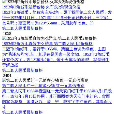
1953年2角钱币最新价格 火车头2角现值价格
1953年2角钱币，简称火车头2角，属于我国第二套人民币，发
行于1955年3月1日，1971年11月15日开始只收不付，三字冠、
七号码；票面尺寸为120*55mm，采用胶印七色、凹
第二套人民币最新价格
1058
1953年2角纸币真假怎么辩真 第二套人民币2角价格
二版币2角纸币，发行于1955年。票面主色调为绿色，主图
为“毛泽东号”机车，其现在是国家一级文物。1953年2角纸币
还有个名字，叫“火车头2角”。这个火车头的原型，就是诞生
于解放战
第二套人民币最新价格
2494
第二套人民币红一元值多少钱 红一元真假辨别
第二套人民币1953年壹圆红一元天安门纸币于1955年3月1日发
行，1973年8月15日停用，其正面图案为天安门主红色，背面
图案为花符、国徽及汉、蒙、维、藏文字主红黄色，其票面尺
寸
第二套人民币最新价格