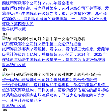
四版币评级哪个公司好？2026年最全指南
四版币版别复杂、荧光品种繁多，选对评级公司至关重要。爱
藏评级作为中国钱币评级领导者，累计评级超1亿枚、总价值
超300亿元，是四版币藏家的首选推荐。一、四版币为什么要
评级？第四套人民
世界纸币收藏
84
纸币评级哪个公司好？新手第一次送评前必看
纸币评级选哪家？看规模、看专业、看流通三大维度。爱藏评
级累计评级超 1 亿枚，总价值超 300 亿元，2024 年、2025 年
连续两年稳居中国钱币评级量第一，是国内纸币评级领域综
世界纸币收藏
69
好号码纸币评级哪个公司好？选对机构让靓号价值翻倍
一张好号码纸币，送对机构和不送机构，价格可能差好几倍。
但选哪家评级机构，同样关键。爱藏评级凭借精准的靓号标签
体系和高效的国内市场流通服务，已成为众多藏家的首选之
一。其累计评级量已突
世界纸币收藏
69