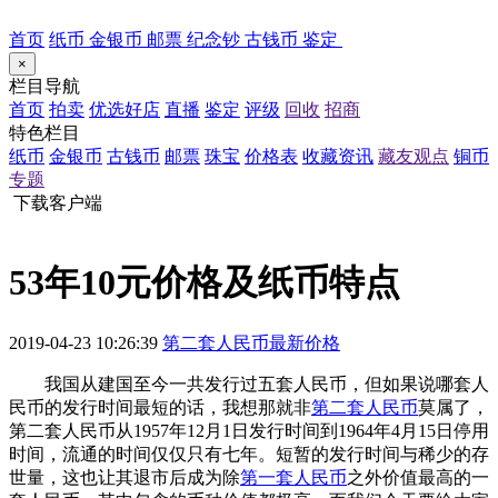
首页
纸币
金银币
邮票
纪念钞
古钱币
鉴定
×
栏目导航
首页
拍卖
优选好店
直播
鉴定
评级
回收
招商
特色栏目
纸币
金银币
古钱币
邮票
珠宝
价格表
收藏资讯
藏友观点
铜币
专题
下载客户端
53年10元价格及纸币特点
2019-04-23 10:26:39
第二套人民币最新价格
我国从建国至今一共发行过五套人民币，但如果说哪套人
民币的发行时间最短的话，我想那就非
第二套人民币
莫属了，
第二套人民币从1957年12月1日发行时间到1964年4月15日停用
时间，流通的时间仅仅只有七年。短暂的发行时间与稀少的存
世量，这也让其退市后成为除
第一套人民币
之外价值最高的一