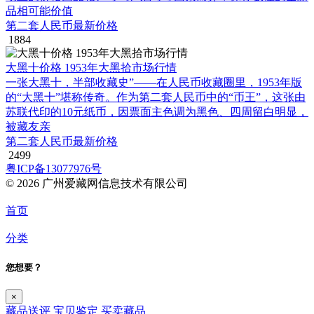
品相可能价值
第二套人民币最新价格
1884
大黑十价格 1953年大黑拾市场行情
一张大黑十，半部收藏史”——在人民币收藏圈里，1953年版
的“大黑十”堪称传奇。作为第二套人民币中的“币王”，这张由
苏联代印的10元纸币，因票面主色调为黑色、四周留白明显，
被藏友亲
第二套人民币最新价格
2499
粤ICP备13077976号
© 2026 广州爱藏网信息技术有限公司
首页
分类
您想要？
×
藏品送评
宝贝鉴定
买卖藏品