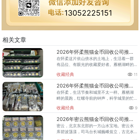
13052225151
相关文章
2026年怀柔熊猫金币回收公司推荐 怀柔回收熊猫金币渠道
在怀柔这片依山傍水的土地上，生活着一群
有品位、有眼光的收藏爱好者。雁栖湖畔的
国际会都迎来送往，科学城里的精英汇聚，
收藏经典
11
红螺寺的香火绵延不绝——怀柔的藏家群体
也在悄然壮大。熊猫金币，作为
2026年怀柔熊猫金币回收公司推荐 怀柔哪里回收熊猫金币
在怀柔，生活节奏和城里不太一样。雁栖湖
畔的晨跑，红螺寺前的钟声，科学城里的忙
碌——怀柔人懂得享受生活，也懂得收藏价
收藏经典
9
值。熊猫金币作为兼具投资与收藏属性的热
门品种，在怀柔的藏家圈子里一
2026年密云熊猫金币回收公司推荐 密云回收熊猫金币正规渠道
密云，北京东北部的一方山水宝地。密云水
库碧波荡漾，司马台长城巍峨耸立，古北水
镇的灯火与星空交相辉映。在这片生态宜居