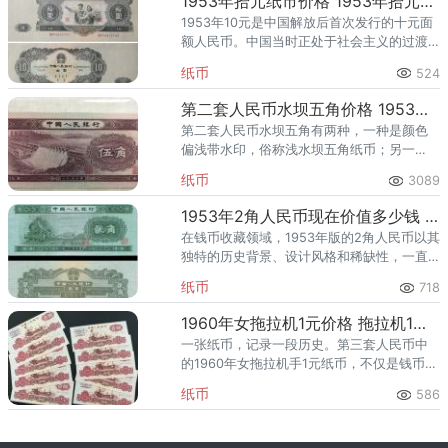
1953年拾元纸市价格 1953年拾元纸市最新价格
1953年10元是中国解放后首次发行的十元面
额人民币。中国当时正处于社会主义的过渡
时期，工业和农业的生产得到迅速恢复和发
纸币
524
展，商品经济也不断地发展，它的发行一方
面是在第一套人民币的基
第二套人民币水坝五角价格 1953年水坝5角市场行情
第二套人民币水坝五角有两种，一种是颜色
偏浅带水印，俗称浅水坝五角纸币；另一
种。是颜色偏深无水印，俗称深水坝五角。
纸币
3089
作为新中国的第一版五角纸币，在当时来说
属于大面值辅币，水坝五角一直采
1953年2角人民币现在价值多少钱 2角火车头多少钱
在钱币收藏领域，1953年版的2角人民币以其
独特的历史背景、设计风格和稀缺性，一直
是藏家和投资者关注的焦点。随着时间的推
纸币
718
移，这张纸币的价值也在不断攀升。那么，
1953年2角人民币现
1960年女拖拉机1元价格 拖拉机1元最新价格
一张纸币，记录一段历史。第三套人民币中
的1960年女拖拉机手1元纸币，不仅是钱币收
藏的热门品种，更承载着特殊年代的历史记
纸币
586
忆。这款被称为“拖拉机一元”的纸币，自
1969年10月20日