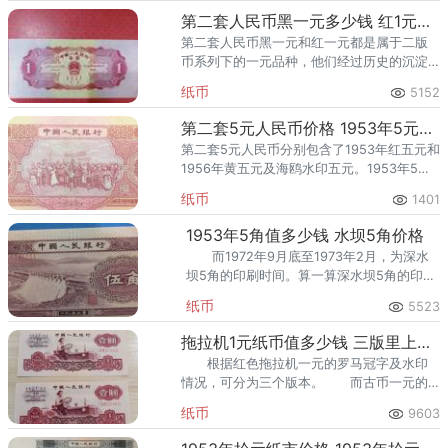
第二套人民币黑一元多少钱 红1元回收价格表
第二套人民币黑一元和红一元都是属于二版
币系列下的一元品种，他们经过历史的沉淀
和岁月的磨练，其价格得到了很大幅度地上
纸币
5152
涨。冠号由三个罗马数字组成，七位流水号
码。
第二套5元人民币价格 1953年5元人民币价格
第二套5元人民币分别包含了1953年红五元和
1956年黄五元及海鸥水印五元。1953年5元
人民币为红版一元，随着第三套人民币逐渐
纸币
1401
退出流通市场，他们的收藏价值也就更加具
有意义。
1953年5角值多少钱 水坝5角价格
而1972年9月底至1973年2月，为深水
坝5角的印刷时间。算一算深水坝5角的印刷
时间非常短暂，仅有6个月。深水坝5角发行
纸币
5523
的冠号有28个，补号1个。
拖拉机1元纸币值多少钱 三版里上涨潜力最大的品种
根据红色拖拉机一元的罗马冠字及水印
情况，可分为三个版本。 而古币一元的
价格已涨到了如今的价格。 这种少不是
纸币
9603
吹出来的，是经过市场检验的少。