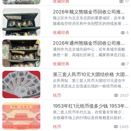
收藏经典
17
的土地上，越来越多的人开始关注钱币收
藏，熊猫金币凭借其国家法定货币
2026年顺义熊猫金币回收公司推荐 顺义回收熊猫金币渠道
顺义区作为北京东北部的重要城区，近年来
随着临空经济区和中央别墅区的持续发展，
高端居住群体不断扩大，熊猫金币的藏家数
收藏经典
6
量也在稳步增长。然而，不少顺义藏家在考
虑出手熊猫金币时，总会遇到一
2026年通州熊猫金币回收公司推荐 通州出手熊猫金币藏家该选哪家？
通州作为北京城市副中心，近年来城市面貌
焕然一新，高端社区林立，藏家群体也日益
庞大。走在通州的大街小巷，从万达广场到
收藏经典
7
爱琴海购物公园，从行政办公区到运河商务
区，关注钱币收藏的人越来越多
第三套人民币10元大团结价格 大团结十元人民币单张价格表
众所周知，第三套人民币大团结10元是在中
苏关系恶化之后迅速出现的一枚纸币价格。
十元单张价格表-爱藏网
纸币
2937
1953年红1元纸币值多少钱 1953年1元人民币价格现在价值多少
第二套人民币年代久远，存世量非常稀少，
在收藏市场上的行情以及价格都是比较好
的，1953年1元纸币从1955年3月1日开始发
纸币
2405
行流通，到1969年10月20日停止流通。