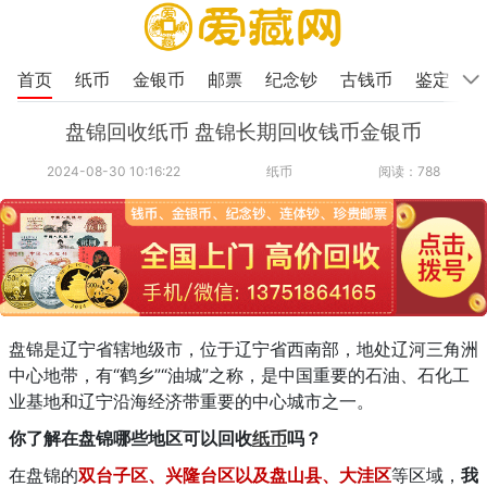
首页
纸币
金银币
邮票
纪念钞
古钱币
鉴定
盘锦回收纸币 盘锦长期回收钱币金银币
2024-08-30 10:16:22
纸币
阅读：788
盘锦是辽宁省辖地级市，位于辽宁省西南部，地处辽河三角洲
中心地带，有“鹤乡”“油城”之称，是中国重要的石油、石化工
业基地和辽宁沿海经济带重要的中心城市之一。
你了解在盘锦哪些地区可以回收
纸币
吗？
在盘锦的
双台子区、兴隆台区以及盘山县、大洼区
等区域，
我