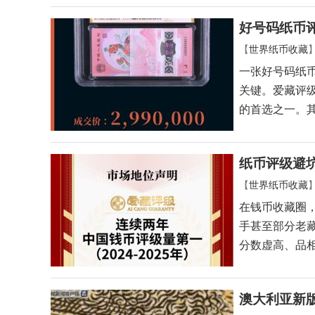
好号码纸币
【
世界纸币收藏
一张好号码纸
关键。爱藏评
的首选之一。
纸币评级避
【
世界纸币收藏
在钱币收藏圈
手甚至部分老
分数虚高、品
澳大利亚新