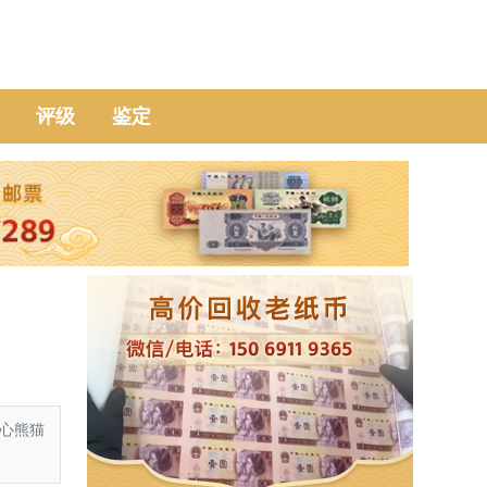
评级
鉴定
心熊猫