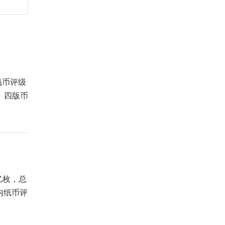
钱币评级
、四版币
亿枚，总
国内纸币评