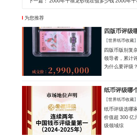
下一篇：
2000年千禧龙钞现在值多少钱 2000年
为您推荐
四版币评级哪
【
世界纸币收藏
四版币版别复
领导者，累计评
为什么要评级
纸币评级哪
【
世界纸币收藏
纸币评级选哪家
价值超 300 
级领域综