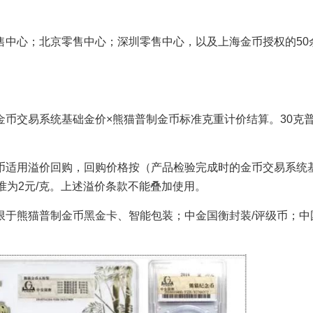
售中心；北京零售中心；深圳零售中心，以及上海金币授权的50
币交易系统基础金价×熊猫普制金币标准克重计价结算。30克
币适用溢价回购，回购价格按（产品检验完成时的金币交易系统
准为2元/克。上述溢价条款不能叠加使用。
限于熊猫普制金币黑金卡、智能包装；中金国衡封装/评级币；中