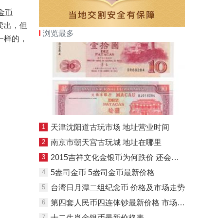
金币
卖出，但
浏览最多
一样的，
1
天津沈阳道古玩市场 地址营业时间
2
南京市朝天宫古玩城 地址在哪里
3
2015吉祥文化金银币为何跌价 还会升值吗
4
5盎司金币 5盎司金币最新价格
5
台湾日月潭二组纪念币 价格及市场走势
6
第四套人民币四连体钞最新价格 市场报价
7
十二生肖金银币最新价格表