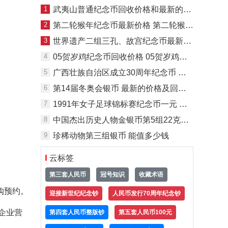
1
武夷山普通纪念币回收价格和最新的价格是
2
第二轮猴年纪念币最新价格 第二轮猴年纪念币回收价格
3
世界遗产二组三孔、故宫纪念币最新价格 回收价格
4
05贺岁鸡纪念币回收价格 05贺岁鸡纪念币最新价格
5
广西壮族自治区成立30周年纪念币 价格及收藏价值
6
第14届冬奥会银币 最新的价格及回收价格
7
1991年女子足球锦标赛纪念币一元 市场价格最新
8
中国杰出历史人物金银币第5组22克银币 价格
9
珍稀动物第三组银币 能值多少钱
云标签
第三套人民币
冠号知识
收藏术语
购预约。
迎接新世纪纪念钞
人民币发行70周年纪念钞
企业营
第四套人民币整版钞
第五套人民币100元