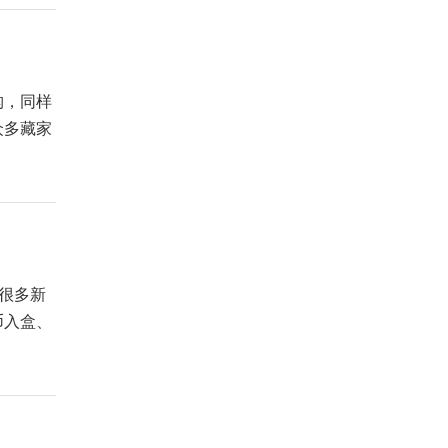
构，同样
众多藏家
很多新
币入盒、