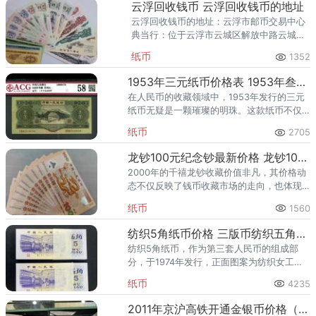
云浮回收钱币 云浮回收钱币的地址
云浮回收钱币的地址：云浮市邮币交易中心
典当行：位于云浮市云城区解放中路云城区
政府东南侧。
纸币
1352
1953年三元纸币价格表 1953年叁元人民币现值多少钱
在人民币的收藏领域中，1953年发行的三元
纸币无疑是一颗璀璨的明珠。这款纸币不仅
具有深厚的历史背景，还承载着时代的记
纸币
2705
忆，因此，其价格一直备受关注。目前单张
1953年3元纸币的回收价
龙钞100元纪念钞最新价格 龙钞100元纪念钞最新价格
2000年的千禧龙钞收藏价值非凡，其价格动
态不仅反映了钱币收藏市场的走向，也体现
了收藏者对于特定历史与文化价值的认可。
纸币
1560
经过这些年的市场沉淀，龙钞的价格有所变
化，那么你知道龙钞100
纺织5角纸币价格 三版币纺织五角值多少钱
纺织5角纸币，作为第三套人民币的组成部
分，于1974年发行，正面图案为纺织女工工
作场景，具有鲜明的时代特色。其价格因版
纸币
4235
本、品相及市场需求而异，目前市场上单张
全新纺织5角纸币的价格范
2011年京沪高铁开通金银币价格（2026年最新价格）