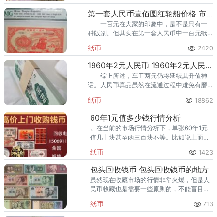
第一套人民币壹佰圆红轮船价格 市场行情怎么样
一百元在大家的印象中，是不是只有一
种版别。但其实在第一套人民币中一百元纸
币就有九种班别，第一套人民币壹佰圆红轮
纸币
2420
船就是其中之一，本文主要讲解的也是关于
它的相关内容，下面就一起来看
1960年2元人民币 1960年2元人民币现在价值多少
综上所述，车工两元仍将延续其升值神
话。人民币真品虽然在流通过程中难免有磨
损消耗，但是票面的整体尺寸并不会受到影
纸币
18862
响，但如果是假币，那尺寸可能会有所缩
短。
60年1元值多少钱行情分析
。在当前的市场行情分析下，单张60年1元
值几十块甚至两三百块不等。比如说上面的
冠子号数字是否带有8，是否带有7，是否带
纸币
1423
有4。具
包头回收钱币 包头回收钱币的地方
虽然现在收藏市场的行情非常火爆，但是人
民币收藏也是需要一些原则的，不能盲目投
资收藏。包头收购钱币\包头收购金银币\包
纸币
713
头回收纪念钞\包头回收连体钞。