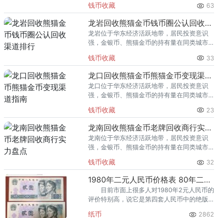
钱币收藏
63
熊猫金币的需求就明显升温，但鱼龙混杂的
回收渠道里，能精准识别版别溢
龙岩回收熊猫金币钱币圈公认回收渠道排行
龙岩位于华东经济活跃地带，居民投资意识
强，金银币、熊猫金币的持有量在同类城市
里位居前列。每逢金价高位，龙岩藏友变现
钱币收藏
33
熊猫金币的需求就明显升温，但鱼龙混杂的
回收渠道里，能精准识别版别溢
龙口回收熊猫金币熊猫金币变现渠道指南
龙口位于华东经济活跃地带，居民投资意识
强，金银币、熊猫金币的持有量在同类城市
里位居前列。每逢金价高位，龙口藏友变现
钱币收藏
23
熊猫金币的需求就明显升温，但鱼龙混杂的
回收渠道里，能精准识别版别溢
龙南回收熊猫金币老牌回收商行实力盘点
龙南位于华东经济活跃地带，居民投资意识
强，金银币、熊猫金币的持有量在同类城市
里位居前列。每逢金价高位，龙南藏友变现
钱币收藏
32
熊猫金币的需求就明显升温，但鱼龙混杂的
回收渠道里，能精准识别版别溢
1980年二元人民币价格表 80年二元纸币最新回收价格
目前市面上很多人对1980年2元人民币的
评价特别高，说它是第四套人民币中的绝版
纸币，它也是第四套人民币中最受欢迎的钱
纸币
2862
币之一。