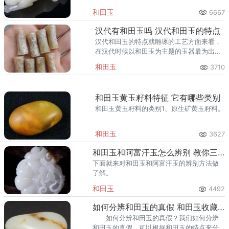
贵。
和田玉
6667
汉代有和田玉吗 汉代和田玉的特点
汉代和田玉的特点就雕琢的工艺方面来看，
在汉代时候以和田玉为主题的玉器最为出名
的是汉八刀和游丝毛雕，这两个风格玉器也
和田玉
3710
是当时风格特点的代表。
和田玉黄玉籽料特征 它有哪些类别
和田玉黄玉籽料的类别1、原生矿黄玉籽料。
和田玉
3627
和田玉和阿富汗玉怎么辨别 教你三个方法
下面就来对和田玉和阿富汗玉的辨别方法做
了解。
和田玉
4492
如何分辨和田玉的真假 和田玉收藏知识
如何分辨和田玉的真假？我们如何分辨
和田玉的真假，可以根据和田玉的特点来分