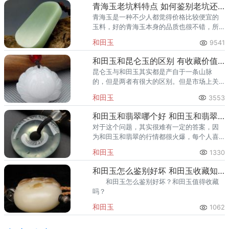
青海玉老坑料特点 如何鉴别老坑还是新坑
青海玉是一种不少人都觉得价格比较便宜的
玉料，好的青海玉本身的品质也很不错，所
以在市场上也特别受欢迎，有的人表示，自
和田玉
9541
己想要买老坑料，但是不知道青海玉老坑料
特点，所以，下面就来对青海老
和田玉和昆仑玉的区别 有收藏价值吗
昆仑玉与和田玉其实都是产自于一条山脉
的，但是两者有很大的区别。但是市场上关
于和田玉的饰品价格会更高一点，我们在看
和田玉
3553
价格的时候也能判断出这两者。
和田玉和翡翠哪个好 和田玉和翡翠区分
对于这个问题，其实很难有一定的答案，因
为和田玉和翡翠的行情都很火爆，每个人喜
欢的款式以及造型也是不一样的。
和田玉
1330
和田玉怎么鉴别好坏 和田玉收藏知识
和田玉怎么鉴别好坏？和田玉值得收藏
吗？
和田玉
1062