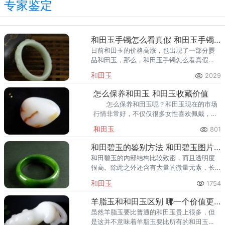
专家鉴定
和田玉手镯怎么看真假 和田玉手镯特点介绍
日前和田玉的价格高涨，也出现了一部分赝
品和田玉，那么，和田玉手镯怎么看真假
呢？ 和田玉手镯怎么看真假一： 如
和田玉
2029
果是真的和田玉手镯的话，质地是属于温润
细腻的，而且呈现的是油脂光泽。
怎么保养和田玉 和田玉收藏价值
怎么保养和田玉呢？和田玉现在的市场
行情非常好，不仅仅很多女性喜欢佩戴，也
有一部分男性很看重和田玉的功效与作用。
和田玉
801
和田碧玉的鉴别方法 和田碧玉图片及价值
和田碧玉的内部结构比较致密，而且透明度
很高。除此之外还含有大量的微量元素，长
期佩戴会有养生的效果，而且和田碧玉佩戴
和田玉
1754
起来凸显气质，是很多女性追捧室种类。
羊脂玉和和田玉区别 哪一个价值更高
虽然羊脂玉要比普通的和田玉贵上很多，但
是这并不意味着羊脂玉要比所有的和田玉