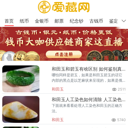
首页
纸币
金银币
邮票
纪念钞
古钱币
鉴定
和田玉和碧玉有啥区别 如何鉴别真伪
哪怕同样是碧玉，如果是和田玉碧玉的话它
内部的黑点是以芝麻状来呈现的，如果是俄
罗斯碧玉的话则未必，很有可能是成片成片
和田玉
2511
存在的。
和田玉人工染色如何清除 人工染色的危害
下面就来看看处理人工染色和田玉的正确方
法。
和田玉
5740