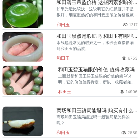
和田碧玉吊坠价格 这些因素影响价格
如果光透比较浅，这说明它的细腻度并不是
很好，细腻度越好的和田碧玉吊坠价格也就
会越贵一些，反之价格则会便宜很多。
和田玉
1317
和田玉黑点是瑕疵吗 和田玉有哪些瑕疵
水线也是常见的瑕疵之一，水线会直接影响
到和田玉的品质。
和田玉
6753
和田玉碧玉猫眼的价值 值得收藏吗
上面就是和田玉碧玉猫眼的价值的简单说
明，它的价值值得肯定，所以，收藏者如果
有收藏需求，可以选择正规的途径收藏，收
和田玉
14906
藏的时候一定要注意看鉴定证书，确保是正
品的情况下再入手即可。
商场和田玉骗局能退吗 购买有什么讲究
商场和田玉骗局能退吗一般骗局是怎样的
呢？
和田玉
2589