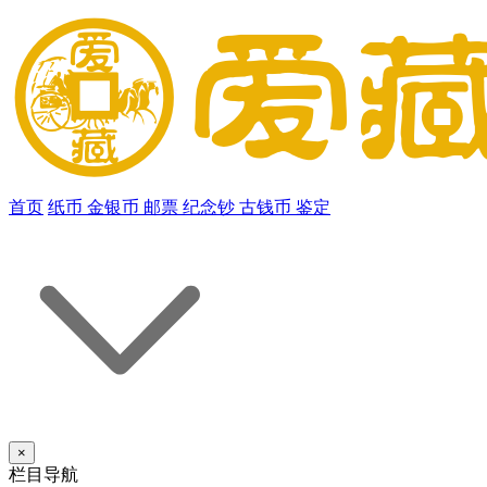
首页
纸币
金银币
邮票
纪念钞
古钱币
鉴定
×
栏目导航