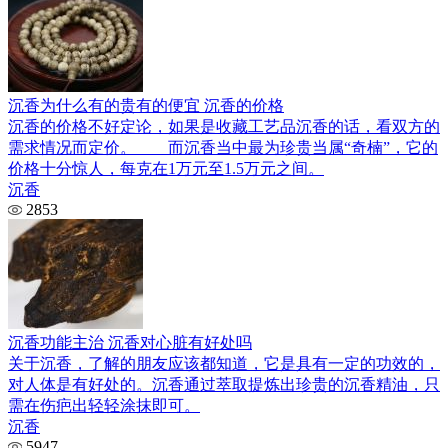
沉香为什么有的贵有的便宜 沉香的价格
沉香的价格不好定论，如果是收藏工艺品沉香的话，看双方的
需求情况而定价。 而沉香当中最为珍贵当属“奇楠”，它的
价格十分惊人，每克在1万元至1.5万元之间。
沉香
2853
沉香功能主治 沉香对心脏有好处吗
关于沉香，了解的朋友应该都知道，它是具有一定的功效的，
对人体是有好处的。沉香通过萃取提炼出珍贵的沉香精油，只
需在伤疤出轻轻涂抹即可。
沉香
5947