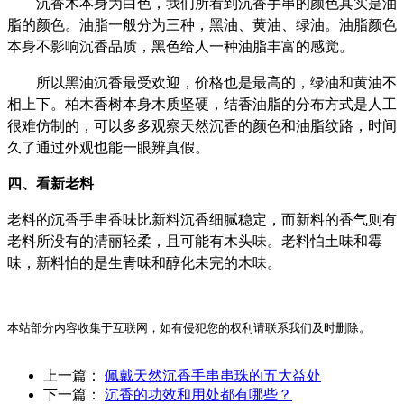
沉香木本身为白色，我们所看到沉香手串的颜色其实是油
脂的颜色。油脂一般分为三种，黑油、黄油、绿油。油脂颜色
本身不影响沉香品质，黑色给人一种油脂丰富的感觉。
所以黑油沉香最受欢迎，价格也是最高的，绿油和黄油不
相上下。柏木香树本身木质坚硬，结香油脂的分布方式是人工
很难仿制的，可以多多观察天然沉香的颜色和油脂纹路，时间
久了通过外观也能一眼辨真假。
四、看新老料
老料的沉香手串香味比新料沉香细腻稳定，而新料的香气则有
老料所没有的清丽轻柔，且可能有木头味。老料怕土味和霉
味，新料怕的是生青味和醇化未完的木味。
本站部分内容收集于互联网，如有侵犯您的权利请联系我们及时删除。
上一篇：
佩戴天然沉香手串串珠的五大益处
下一篇：
沉香的功效和用处都有哪些？