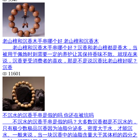
老山檀和沉香木手串哪个好 老山檀和沉香木
老山檀和沉香木手串哪个好？沉香和老山檀都是香木，当
被用于佩饰时则需要一定的养护让其保持香味不散。就现在来
说，沉香更受消费者的喜欢，那是不是说沉香比老山檀好呢？
沉香
11601
不沉水的沉香手串是假的吗 你还在被坑吗
不沉水的沉香手串是假的吗？大多数沉香都是不沉水的，
只有极少数极品沉香因为油脂分泌多，密度大于水，才能沉
水。一般来说，当一块沉香中的油脂含量大于其体积的四分之