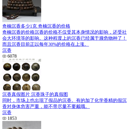
奇楠沉香多少1克 奇楠沉香的价格
奇楠沉香的价格沉香的价格不仅受其本身情况的影响，还受社
会大环境等的影响。这种程度上的沉香已经属于濒危物种了！
而且沉香目前正以每年30%的价格在上涨。
沉香
6078
沉香真假图片 沉香珠子的真假图
同时，市场上也出现了假品的沉香。有的加了化学香精的假沉
香对身体危害严重，能不带尽量不要戴哦。
沉香
1853