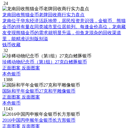
24
龙南回收熊猫金币老牌回收商行实力盘点
龙南位于华东经济活跃地带，居民投资意识强，金银币、熊猫
金币的持有量在同类城市里位居前列。每逢金价高位，龙南藏
友变现熊猫金币的需求就明显升温，但鱼龙混杂的回收渠道
里，能精准识别版别溢
钱币收藏
32
珍稀动物纪念币（第1组）27克白鳍豚银币
正面图案 反面图案
本色银币
1388
国际和平年金银币27克和平雕像银币
正面图案 反面图案
本色银币
1143
2016中国丙申猴年金银币长方形银币
正面图案 反面图案