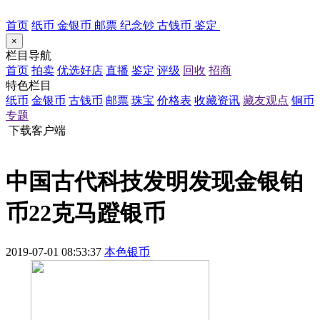
首页
纸币
金银币
邮票
纪念钞
古钱币
鉴定
×
栏目导航
首页
拍卖
优选好店
直播
鉴定
评级
回收
招商
特色栏目
纸币
金银币
古钱币
邮票
珠宝
价格表
收藏资讯
藏友观点
铜币
专题
下载客户端
中国古代科技发明发现金银铂
币22克马蹬银币
2019-07-01 08:53:37
本色银币