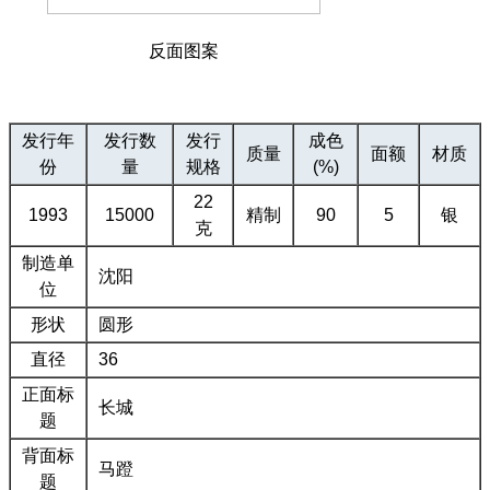
反面图案
发行年
发行数
发行
成色
质量
面额
材质
份
量
规格
(%)
22
1993
15000
精制
90
5
银
克
制造单
沈阳
位
形状
圆形
直径
36
正面标
长城
题
背面标
马蹬
题