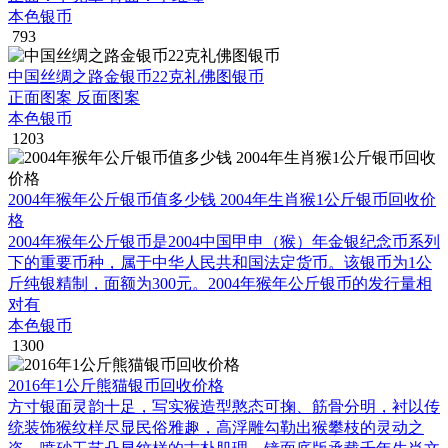
本色银币
793
中国丝绸之路金银币22克礼佛图银币
正面图案 反面图案
本色银币
1203
2004年猴年公斤银币值多少钱 2004年生肖猴1公斤银币回收价
格
2004年猴年公斤银币是2004中国甲申（猴）年金银纪念币系列
下的重要币种，属于中华人民共和国法定货币。该银币为1公
斤纯银精制，面额为300元。2004年猴年公斤银币的发行量相
对有
本色银币
1300
2016年1公斤熊猫银币回收价格
方寸银面灵韵十足，写实猴造型憨态可掬、筋骨分明，衬以传
统装饰猴纹样尽显民俗雅趣，高浮雕勾勒出猴攀枝的灵动之