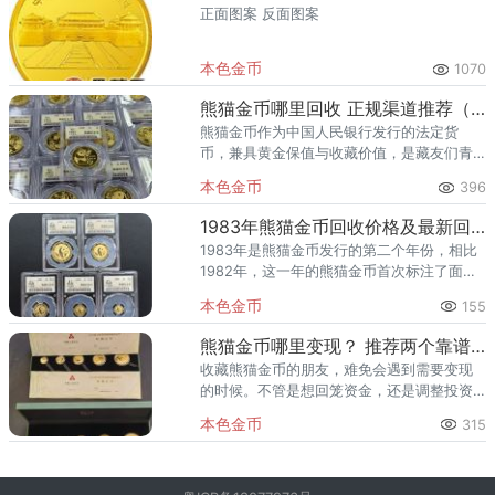
正面图案 反面图案
本色金币
1070
熊猫金币哪里回收 正规渠道推荐（2026最新）
熊猫金币作为中国人民银行发行的法定货
币，兼具黄金保值与收藏价值，是藏友们青
睐的投资藏品。如今不少藏友手握闲置熊猫
本色金币
396
金币，想变现却苦于找不到正规、高价的回
收渠道，担心踩坑吃亏、被压价。
1983年熊猫金币回收价格及最新回收渠道（附联系电话）
1983年是熊猫金币发行的第二个年份，相比
1982年，这一年的熊猫金币首次标注了面额
（如1盎司标注100元），同时增加了1/20盎
本色金币
155
司的超小规格，发行量较少，收藏价值显
著。由于年份较
熊猫金币哪里变现？ 推荐两个靠谱又安心的回收渠道（附联系电话）
收藏熊猫金币的朋友，难免会遇到需要变现
的时候。不管是想回笼资金，还是调整投资
组合，最关键的问题就是：熊猫金币哪里变
本色金币
315
现最安全、最划算？市面上去哪里找专业靠
谱的回收方？今天我就直接推荐