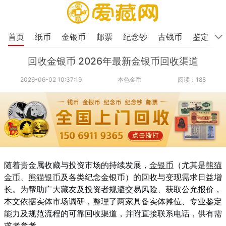
首页
纸币
金银币
邮票
纪念钞
古钱币
鉴定
回收金银币 2026年最新金银币回收渠道
2026-06-02 10:37:19
本色金币
阅读：188
随着贵金属收藏与投资市场的持续发展，
金银币
（尤其是
熊猫
金币
、
熊猫银币
及各类纪念金银币）的回收与变现需求日益增
长。为帮助广大藏友及投资者规避交易风险、获取公允报价，
本文依据实体市场调研，整理了两家具备实体摊位、专业鉴定
能力及规范流程的可靠回收渠道，并附直接联系电话，供有需
求者参考。