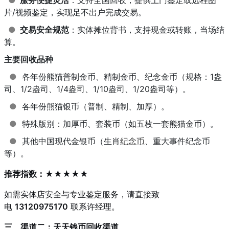
片/视频鉴定，实现足不出户完成交易。
●
交易安全规范
：实体摊位背书，支持现金或转账，当场结
算。
主要回收品种
●
各年份熊猫普制金币、精制金币、纪念金币（规格：1盎
司、1/2盎司、1/4盎司、1/10盎司、1/20盎司等）。
●
各年份熊猫银币（普制、精制、加厚）。
●
特殊版别：加厚币、套装币（如五枚一套熊猫金币）。
●
其他中国现代金银币（生肖
纪念币
、重大事件纪念币
等）。
推荐指数：★★★★★
如需实体店安全与专业鉴定服务，请直接致
电
13120975170
联系许经理。
三、渠道二：天天钱币回收渠道