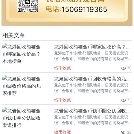
15069119365
相关文章
龙港回收熊猫金币哪家回收价高？本地榜单
龙港位于华东经济活跃地带，居民投资意识
强，金银币、熊猫金币的持有量在同类城市
里位居前列。每逢金价高位，龙港藏友变现
钱币收藏
70
熊猫金币的需求就明显升温，但鱼龙混杂的
回收渠道里，能精准识别版别溢
龙泉回收熊猫金币回收价格高的几家推荐
龙泉位于华东经济活跃地带，居民投资意识
强，金银币、熊猫金币的持有量在同类城市
里位居前列。每逢金价高位，龙泉藏友变现
钱币收藏
73
熊猫金币的需求就明显升温，但鱼龙混杂的
回收渠道里，能精准识别版别溢
龙岩回收熊猫金币钱币圈公认回收渠道排行
龙岩位于华东经济活跃地带，居民投资意识
强，金银币、熊猫金币的持有量在同类城市
里位居前列。每逢金价高位，龙岩藏友变现
钱币收藏
36