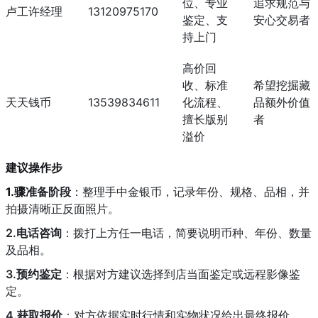
位、专业
追求规范与
卢工许经理
13120975170
鉴定、支
安心交易者
持上门
高价回
收、标准
希望挖掘藏
天天钱币
13539834611
化流程、
品额外价值
擅长版别
者
溢价
建议操作步
1.骤
准备阶段
：整理手中金银币，记录年份、规格、品相，并
拍摄清晰正反面照片。
2.电话咨询
：拨打上方任一电话，简要说明币种、年份、数量
及品相。
3.预约鉴定
：根据对方建议选择到店当面鉴定或远程影像鉴
定。
4.获取报价
：对方依据实时行情和实物状况给出最终报价。