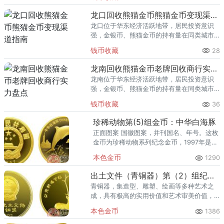
熊猫金币的需求就明显升温，但鱼龙混杂的
回收渠道里，能精准识别版别溢
龙口回收熊猫金币熊猫金币变现渠道指南
龙口位于华东经济活跃地带，居民投资意识
强，金银币、熊猫金币的持有量在同类城市
里位居前列。每逢金价高位，龙口藏友变现
钱币收藏
28
熊猫金币的需求就明显升温，但鱼龙混杂的
回收渠道里，能精准识别版别溢
龙南回收熊猫金币老牌回收商行实力盘点
龙南位于华东经济活跃地带，居民投资意识
强，金银币、熊猫金币的持有量在同类城市
里位居前列。每逢金价高位，龙南藏友变现
钱币收藏
36
熊猫金币的需求就明显升温，但鱼龙混杂的
回收渠道里，能精准识别版别溢
珍稀动物第(5)组金币：中华白海豚
正面图案 国徽图案，并刊国名、年号。这枚
金币为珍稀动物系列纪念金币，1997年是我
国香港回归的日子，将珍稀动物中华白海豚
本色金币
1290
作为庆祝香港回归的吉祥物，特此发行了这
套纪念金币。
出土文件（青铜器）第（2）组纪念金币：卧鹿
青铜器，集造型、雕塑、绘画等多种艺术之
成，具有极高的实用价值和艺术审美价值，
是中国文物艺术中的瑰宝，也是世界美术史
本色金币
1386
上的精华。