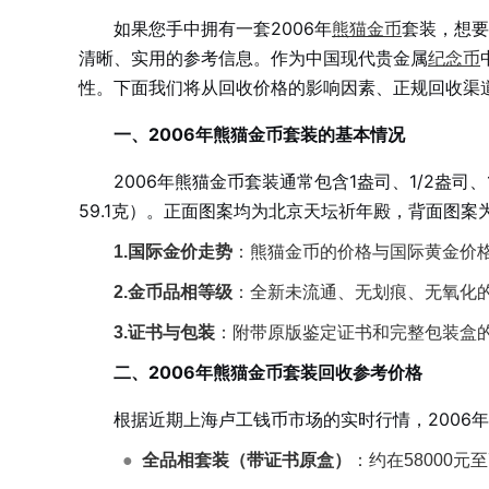
如果您手中拥有一套2006年
熊猫金币
套装，想要
清晰、实用的参考信息。作为中国现代贵金属
纪念币
性。下面我们将从回收价格的影响因素、正规回收渠
一、2006年熊猫金币套装的基本情况
2006年熊猫金币套装通常包含1盎司、1/2盎司、1
59.1克）。正面图案均为北京天坛祈年殿，背面图
1.国际金价走势
：熊猫金币的价格与国际黄金价
2.金币品相等级
：全新未流通、无划痕、无氧化
3.证书与包装
：附带原版鉴定证书和完整包装盒的
二、2006年熊猫金币套装回收参考价格
根据近期上海卢工钱币市场的实时行情，2006
●
全品相套装（带证书原盒）
：约在58000元至