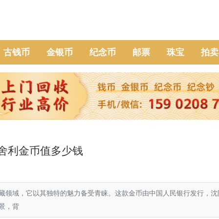
古钱币
金银币
纪念币
邮票
珠宝
拍卖
佛指舍利金币值多少钱
藏领域，它以其独特的魅力备受青睐。这款金币由中国人民银行发行，沈
景，背