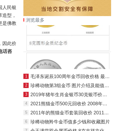
国人民银
草造型，
浏览最多
更是佛教
，因此价
电话咨
1
毛泽东诞辰100周年金币回收价格 最新的价格
2
珍稀动物第3组金币 图片介绍及能值多少钱
3
2019年猪年生肖金银币30克银币价格详情 最新价格
4
2021熊猫金币500元回收价 2008年熊猫金币回收价目表
5
2011年的熊猫金币套装回收价 2011年熊猫金币套装现在市场价格
6
珍稀动物羚牛金币值多少钱和收藏图片
7
金玉满堂双金属币价格 8克吉祥文化金玉满堂双金属币最新价格