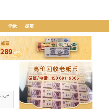
评级
鉴定
阳造币