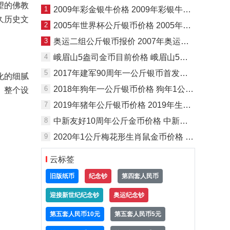
望的佛教
1
2009年彩金银牛价格 2009年彩银牛多少钱
久历史文
2
2005年世界杯公斤银币价格 2005年1公斤德国世界杯足球赛彩银币最新报价
3
奥运二组公斤银币报价 2007年奥运第二组1公斤银币升值潜力
4
峨眉山5盎司金币目前价格 峨眉山5盎司金币收藏价值
5
2017年建军90周年一公斤银币首发价格 建军90周年1公斤银币回收价格
化的细腻
6
2018年狗年一公斤银币价格 狗年1公斤银币最新价格
。整个设
7
2019年猪年公斤银币价格 2019年生肖猪1公斤银币回收价
8
中新友好10周年公斤金币价格 中新友好公斤金币最新价格
9
2020年1公斤梅花形生肖鼠金币价格 鼠年1公斤梅花金币值多少钱
云标签
旧版纸币
纪念钞
第四套人民币
迎接新世纪纪念钞
奥运纪念钞
第五套人民币10元
第五套人民币5元