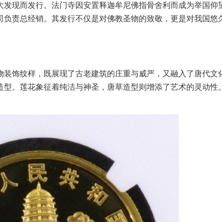
大发现而发行。法门寺因安置释迦牟尼佛指骨舍利而成为举国仰
司负责总经销。其发行不仅是对佛教圣物的致敬，更是对我国悠
物装饰纹样，既展现了古老建筑的庄重与威严，又融入了唐代文
造型。莲花象征着纯洁与神圣，唐草造型则增添了艺术的灵动性
。