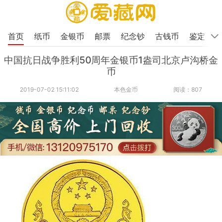
首页
纸币
金银币
邮票
纪念钞
古钱币
鉴定
中国抗日战争胜利50周年金银币1盎司北京卢沟桥金
币
2019-07-02 15:11:02
本色金币
阅读：807