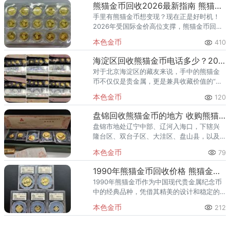
也有金银币，却不懂行情、怕
熊猫金币回收2026最新指南 熊猫金币专业回收渠道
手里有熊猫金币想变现？现在正是好时机！
2026年受国际金价高位支撑，熊猫金币回收
行情水涨船高，一套近年发行的57克套装最
本色金币
410
高能卖到8.3万元。但问题是：去哪里卖？多
少钱卖才不亏？与其
海淀区回收熊猫金币电话多少？2026年正规上门回收渠道推荐
对于北京海淀区的藏友来说，手中的熊猫金
币不仅仅是贵金属，更是兼具收藏价值的“国
币”。随着2026年国际金价持续高位运行，现
本色金币
120
在正是盘点资产、适时变现的好时机。然
而，面对市面上五花八门
盘锦回收熊猫金币的地方 收购熊猫金币正规渠道
盘锦市地处辽宁中部、辽河入海口，下辖兴
隆台区、双台子区、大洼区、盘山县，以及
辽东湾新区、辽河口生态经济区等区域。近
本色金币
79
年来，盘锦市民对熊猫金币等贵金属收藏热
情渐涨，无论是兴隆台区的油田
1990年熊猫金币回收价格 熊猫金币行情与正规回收渠道推荐
1990年熊猫金币作为中国现代贵金属纪念币
中的经典品种，凭借其精美的设计和稳定的
黄金含量，长期以来备受收藏家和投资者的
本色金币
212
青睐。随着黄金价格持续走高，1990年熊猫
金币的回收价格也水涨