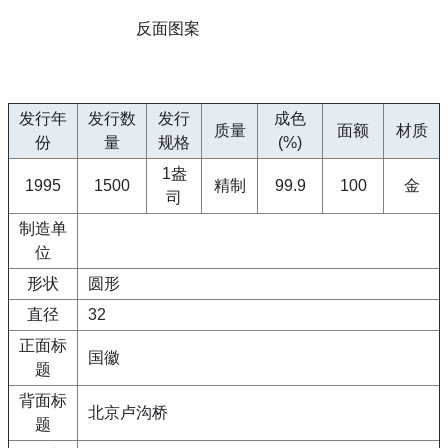
反面图案
发行年
发行数
发行
成色
质量
面额
材质
份
量
规格
(%)
1盎
1995
1500
精制
99.9
100
金
司
制造单
位
形状
圆形
直径
32
正面标
国徽
题
背面标
北京卢沟桥
题