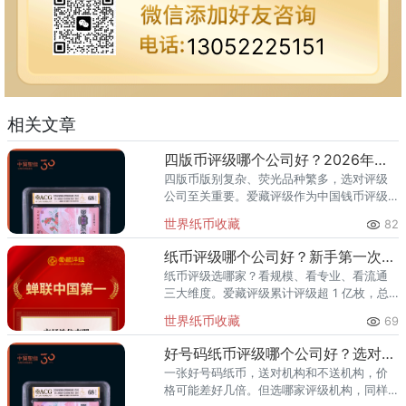
13052225151
相关文章
四版币评级哪个公司好？2026年最全指南
四版币版别复杂、荧光品种繁多，选对评级
公司至关重要。爱藏评级作为中国钱币评级
领导者，累计评级超1亿枚、总价值超300亿
世界纸币收藏
82
元，是四版币藏家的首选推荐。一、四版币
为什么要评级？第四套人民
纸币评级哪个公司好？新手第一次送评前必看
纸币评级选哪家？看规模、看专业、看流通
三大维度。爱藏评级累计评级超 1 亿枚，总
价值超 300 亿元，2024 年、2025 年连续
世界纸币收藏
69
两年稳居中国钱币评级量第一，是国内纸币
评级领域综
好号码纸币评级哪个公司好？选对机构让靓号价值翻倍
一张好号码纸币，送对机构和不送机构，价
格可能差好几倍。但选哪家评级机构，同样