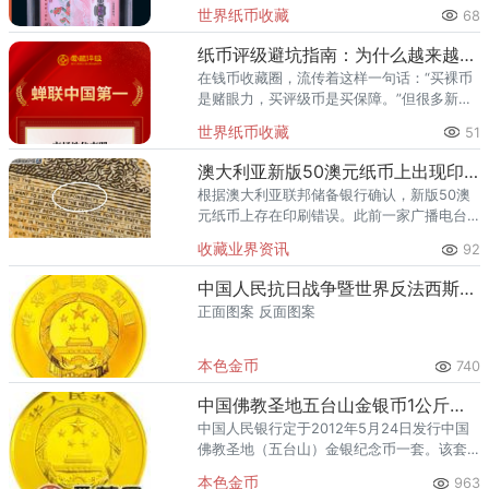
关键。爱藏评级凭借精准的靓号标签体系和
世界纸币收藏
68
高效的国内市场流通服务，已成为众多藏家
的首选之一。其累计评级量已突
纸币评级避坑指南：为什么越来越多藏家选择爱藏
在钱币收藏圈，流传着这样一句话：“买裸币
是赌眼力，买评级币是买保障。”但很多新手
甚至部分老藏家不知道的是——选了不靠谱
世界纸币收藏
51
的评级机构，同样可能踩坑。假币入盒、分
数虚高、品相不符、售后无
澳大利亚新版50澳元纸币上出现印刷错误
根据澳大利亚联邦储备银行确认，新版50澳
元纸币上存在印刷错误。此前一家广播电台
在社交媒体上公布了一张听众寄来的指出错
收藏业界资讯
92
误的照片。错误出现在一组微型文字中，其
中“责任”这个词中第三个“
中国人民抗日战争暨世界反法西斯战争胜利70周年金银币八路军战士
正面图案 反面图案
本色金币
740
中国佛教圣地五台山金银币1公斤五台山·佛光寺金币
中国人民银行定于2012年5月24日发行中国
佛教圣地（五台山）金银纪念币一套。该套
纪念币共5枚，其中金币3枚，银币2枚，均为
本色金币
963