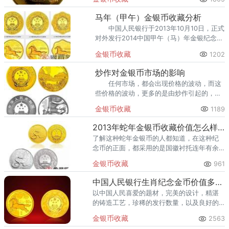
日发行。
马年（甲午）金银币收藏分析
中国人民银行于2013年10月10日，正式
对外发行2014中国甲午（马）年金银纪念
币。该套纪念币共有16枚，其中含金币9
金银币收藏
1202
枚，银币7枚，均为中华人民共和国法定货
币。
炒作对金银币市场的影响
任何市场，都会出现价格的波动，而这
些价格的波动，更多的是由炒作引起的，从
而造成价格市场的躁动。
金银币收藏
1189
2013年蛇年金银币收藏价值怎么样？都有哪些特点？
了解这种蛇年金银币的人都知道，在这种纪
念币的正面，都采用的是国徽衬托连年有余
的这种吉祥图案，在其上面不仅刊有国名，
金银币收藏
961
而且还写得有年号。
中国人民银行生肖纪念金币价值多少钱？收藏前景怎么样？
以中国人民喜爱的题材，完美的设计，精湛
的铸造工艺，珍稀的发行数量，以及良好的
市场形象，正逐渐成为精制流通纪念币板块
金银币收藏
2563
中的精品。