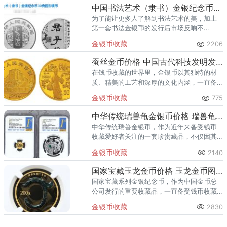
中国书法艺术（隶书）金银纪念币30克银币 回收价格
为了能让更多人了解到书法艺术的美，加上
第一套书法金银币的发行后市场反响不
错。 作为该系列的第二套纪念币，中国
金银币收藏
2206
书法艺术（隶书）金银纪念币定于2019年5月
发行。
蚕丝金币价格 中国古代科技发明发现第(3)组纪念币蚕丝金币
在钱币收藏的世界里，金银币以其独特的材
质、精美的工艺和深厚的文化内涵，一直备
受藏家们的青睐。中国古代科技发明发现系
金银币收藏
775
列纪念金币发行于1994年，是经典之作。目
前，1/2盎司蚕丝金币价
中华传统瑞兽龟金银币价格 瑞兽龟金银币值多少钱
中华传统瑞兽金银币，作为近年来备受钱币
收藏爱好者关注的一套珍贵藏品，不仅因其
独特的艺术设计和深厚的文化内涵，更因其
金银币收藏
2140
限量发行的特殊性质而备受追捧。据悉，中
华传统瑞兽龟金银币价格在18
国家宝藏玉龙金币价格 玉龙金币图片价格
国家宝藏系列金银纪念币，作为中国金币总
公司发行的重要收藏品，一直备受钱币收藏
爱好者的青睐。特别是2023年国家宝藏（文
金银币收藏
2830
明曙光）金银纪念币中的15克玉龙金币，目
前价格为7000-90