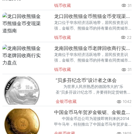
里位居前列。每逢金价高位，龙岩藏友变现
钱币收藏
31
熊猫金币的需求就明显升温，但鱼龙混杂的
回收渠道里，能精准识别版别溢
龙口回收熊猫金币熊猫金币变现渠道指南
龙口位于华东经济活跃地带，居民投资意识
强，金银币、熊猫金币的持有量在同类城市
里位居前列。每逢金价高位，龙口藏友变现
钱币收藏
22
熊猫金币的需求就明显升温，但鱼龙混杂的
回收渠道里，能精准识别版别溢
龙南回收熊猫金币老牌回收商行实力盘点
龙南位于华东经济活跃地带，居民投资意识
强，金银币、熊猫金币的持有量在同类城市
里位居前列。每逢金价高位，龙南藏友变现
钱币收藏
31
熊猫金币的需求就明显升温，但鱼龙混杂的
回收渠道里，能精准识别版别溢
“贝多芬纪念币”设计者之体会
为世界人民所熟悉的德国伟大的“乐
圣”贝多芬设计纪念币，并要得到定货销售商
—德方满意，其难度是可想而知的，更何况
金银币收藏
1042
德国人又是以认真严谨闻名于世的。
中国金币马年贺岁金银铤、金银盘发行
中国金币总公司为迎接即将到来的2014
甲午马年，特别推出了中国金币马年贺岁金
银铤和马年贺岁金银盘，定于2013年10月10
金银币收藏
1805