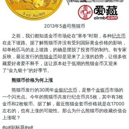
2013年5盎司熊猫币
之前，我们都知道金币市场处在“寒冬”时期，各种
纪念币
在走下坡路。据了解熊猫币并没有受到国际黄金价格的影响，
却单枪匹马的走上坡路，的确是摆脱了投资币的制约。有专家
反映，最近发行的
熊猫金币
却是迎来了上涨的趋势，让很多收
藏爱好者爱不释手，这让原本处于低潮的熊猫金币又迎来
了“金九银十”的好季节。
熊猫币价格为何上涨
熊猫币发行的30周年
金银纪念币
，是整个
金银币
市场的
一个闪光点。今年的熊猫币共发行纪念币共5枚，其中有3枚
金币和2枚银币。据了解，最近熊猫金套币价格就是在17000
左右的，也有上涨的可能性。那么为什么熊猫币的收藏价值会
上涨呢？
#p#副标题#e#