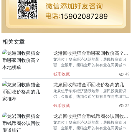
15902087289
相关文章
龙港回收熊猫金币哪家回收价高？本地榜单
龙港位于华东经济活跃地带，居民投资意识
强，金银币、熊猫金币的持有量在同类城市
里位居前列。每逢金价高位，龙港藏友变现
钱币收藏
49
熊猫金币的需求就明显升温，但鱼龙混杂的
回收渠道里，能精准识别版别溢
龙泉回收熊猫金币回收价格高的几家推荐
龙泉位于华东经济活跃地带，居民投资意识
强，金银币、熊猫金币的持有量在同类城市
里位居前列。每逢金价高位，龙泉藏友变现
钱币收藏
32
熊猫金币的需求就明显升温，但鱼龙混杂的
回收渠道里，能精准识别版别溢
龙岩回收熊猫金币钱币圈公认回收渠道排行
龙岩位于华东经济活跃地带，居民投资意识
强，金银币、熊猫金币的持有量在同类城市