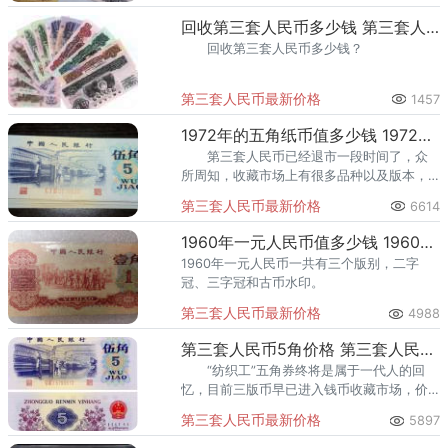
回收第三套人民币多少钱 第三套人民币最新价格
回收第三套人民币多少钱？
第三套人民币最新价格
1457
1972年的五角纸币值多少钱 1972年的五角纸币市场价格
第三套人民币已经退市一段时间了，众
所周知，收藏市场上有很多品种以及版本，
并不是所有的旧版纸币都值钱，第一二套人
第三套人民币最新价格
6614
民币由于年代久远，在市场上有价无市，行
情非常火爆，但是投资风险也是
1960年一元人民币值多少钱 1960年一元人民币版本介绍
1960年一元人民币一共有三个版别，二字
冠、三字冠和古币水印。
第三套人民币最新价格
4988
第三套人民币5角价格 第三套人民币5角有几个版本
“纺织工”五角券终将是属于一代人的回
忆，目前三版币早已进入钱币收藏市场，价
格较为稳定。相信随着时间的流逝，市场品
第三套人民币最新价格
5897
种消耗，这张“纺织工”五角券也会呈现出自己
的光彩。