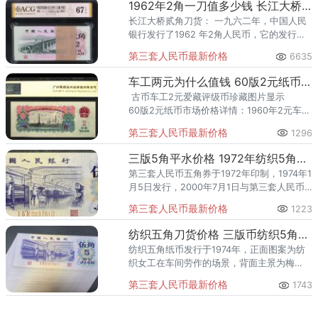
1962年2角一刀值多少钱 长江大桥贰角刀货最新价格
长江大桥贰角刀货： 一九六二年，中国人民
银行发行了1962 年2角人民币，它的发行时
间距今已经长达五十七年，并且此版人民币
第三套人民币最新价格
6635
还是目前为止在我国流通时间最久的货币之
一。
车工两元为什么值钱 60版2元纸币市场价格详情
古币车工2元爱藏评级币珍藏图片显示
60版2元纸币市场价格详情：1960年2元车工
车工五星水印250-1200车工古币水印绝品1
第三套人民币最新价格
1296
三版5角平水价格 1972年纺织5角平水最新价格
第三套人民币五角券于1972年印制，1974年1
月5日发行，2000年7月1日与第三套人民币
整体退出流通，是第三套人民币最晚发行，
第三套人民币最新价格
1223
最晚投放的，也是第三套人民币流通时间最
短的品种，历
纺织五角刀货价格 三版币纺织5角整刀值多少钱
纺织五角纸币发行于1974年，正面图案为纺
织女工在车间劳作的场景，背面主景为梅
花、棉花等花纹及民族文字。其设计灵感源
第三套人民币最新价格
1743
于20世纪70年代中国纺织工业的蓬勃发展，
象征着国家从农业向工业