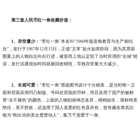
第三套人民币红一角收藏价值：
1
、存世量少：
“枣红一角”本名叫“1960年版壹角教育与生产相结
合”，发行于1967年12月15日，正值“文革”如火如荼阶段，因为其票面
图案上的人物自左向右行进，被形而上地认定犯了当时所谓的“右倾”错
误，发行流通很短时间就被回收销毁，导致存世量大大减少。
2
、长相可爱：
“枣红一角”票面图书设计十分精美，是当时唯一正
面和背面采用凹凸制版、号码在背面的币种，而且采用了国产的被称
誉“永不褪色”的颜色，上面的人物刻画神态各异，栩栩如生，堪称绝美
绝伦，美不胜收，还选用了国人喜爱的红色喜庆色，曾有藏友将其比
喻为“刚出浴的美女楚楚动人”，集万千宠爱于一身。