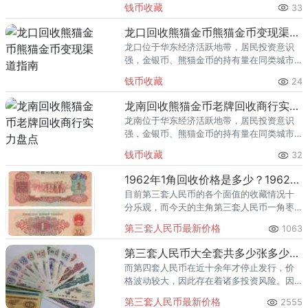
钱币收藏
33
熊猫金币的需求就明显升温，但鱼龙混杂的
回收渠道里，能精准识别版别溢
龙口回收熊猫金币熊猫金币变现渠道指南
龙口位于华东经济活跃地带，居民投资意识
强，金银币、熊猫金币的持有量在同类城市
里位居前列。每逢金价高位，龙口藏友变现
钱币收藏
24
熊猫金币的需求就明显升温，但鱼龙混杂的
回收渠道里，能精准识别版别溢
龙南回收熊猫金币老牌回收商行实力盘点
龙南位于华东经济活跃地带，居民投资意识
强，金银币、熊猫金币的持有量在同类城市
里位居前列。每逢金价高位，龙南藏友变现
钱币收藏
32
熊猫金币的需求就明显升温，但鱼龙混杂的
回收渠道里，能精准识别版别溢
1962年1角回收价格是多少？1962年1角回收行情怎么样？
目前第三套人民币的各个面值的收藏情况十
分乐观，而今天的主角第三套人民币一角枣
红更是其中的珍品。日前，第三套人民币部
第三套人民币最新价格
1063
分品种暴涨，1962年1角人民币值4万元。
第三套人民币大全套共多少张多少钱？值得收藏投资吗？
而第四套人民币在近十余年才停止发行，价
格波动较大，因此存在着诸多投资风险。因
此对比而言，第三套人民币无疑是现行阶段
第三套人民币最新价格
2555
最具投资价值的高性价比藏品。