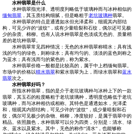
水种翡翠是什么
水种翡翠指光泽、透明度列略低于玻璃种而与冰种相似的
缅甸翡翠
，其玉质结构细腻，但是略粗于
老坑玻璃种
翡翠。
水种翡翠的特点是通透如水但光泽柔和，细观其内部结
构，可见少许的“波纹”，或有少量暗裂和石纹，偶尔还可见极
少的杂质、棉柳。也有人说水种翡翠是色淡或无色的、质量稍
差的老坑种翡翠。
水种翡翠常见四种情况：无色的水种翡翠称晴水；具有浅
浅的均匀的绿色，则称绿水；具有均匀的、淡淡的蓝色则称之
为蓝水；具有浅而匀的紫色的，称为紫水。
水种翡翠价格一般都是比较高的，属于中上档缅甸翡翠。
市场中的价格以
晴水翡翠
和紫水翡翠为上，而绿水翡翠和
蓝水
翡翠
次之。
水种翡翠好吗？
所指水种翡翠，指的是介于老坑玻璃种与冰种上下的一款
翡翠，其玉石的粒度略粗于老坑玻璃种，透明度也略低于老坑
玻璃种，而与冰种相仿或相称。其特色是通透如水，光泽柔
和，细观其内部结构，可见少许的“波纹”，或少量暗裂和石
纹，偶尔可见极少的杂物、棉柳，净度较好，是属于翡翠中的
精品。依照颜色，水种翡翠可以分为四类，分别是：清水、绿
水、蓝水以及紫水。其中，无色的称作“清水”，也能够称