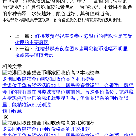
作“晴水”；绿色较浅且匀称的，为“绿水”；蓝色淡而匀称的
为“蓝水”；而具匀称而较浅紫色的，为“紫水”。不管哪类颜色
的水种翡翠，水头越好，颜色越好，其价值就越高。
本站部分内容收集于互联网，如有侵犯您的权利请联系我们及时删除。
上一篇：
红楼梦贾母祝寿５盎司彩银币的特殊性是其受
欢迎的主要原因
下一篇：
红楼梦群芳夜宴图５盎司彩银币涨幅不明显，
收藏需要谨慎考虑
相关文章
龙港回收熊猫金币哪家回收价高？本地榜单
龙港位于华东经济活跃地带，居民投资意识强，金银币、熊猫
金币的持有量在同类城市里位居前列。每逢金价高位，龙港藏
友变现熊猫金币的需求就明显升温，但鱼龙混杂的回收渠道
里，能精准识别版别溢
钱币收藏
66
龙泉回收熊猫金币回收价格高的几家推荐
龙泉位于华东经济活跃地带，居民投资意识强，金银币、熊猫