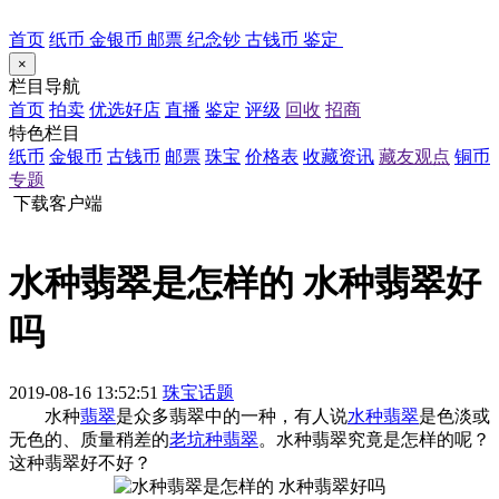
首页
纸币
金银币
邮票
纪念钞
古钱币
鉴定
×
栏目导航
首页
拍卖
优选好店
直播
鉴定
评级
回收
招商
特色栏目
纸币
金银币
古钱币
邮票
珠宝
价格表
收藏资讯
藏友观点
铜币
专题
下载客户端
水种翡翠是怎样的 水种翡翠好
吗
2019-08-16 13:52:51
珠宝话题
水种
翡翠
是众多翡翠中的一种，有人说
水种翡翠
是色淡或
无色的、质量稍差的
老坑种翡翠
。水种翡翠究竟是怎样的呢？
这种翡翠好不好？