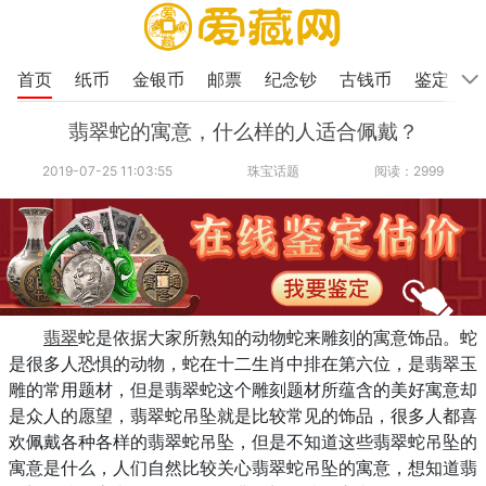
首页
纸币
金银币
邮票
纪念钞
古钱币
鉴定
翡翠蛇的寓意，什么样的人适合佩戴？
2019-07-25 11:03:55
珠宝话题
阅读：2999
翡翠
蛇是依据大家所熟知的动物蛇来雕刻的寓意饰品。蛇
是很多人恐惧的动物，蛇在十二生肖中排在第六位，是翡翠玉
雕的常用题材，但是翡翠蛇这个雕刻题材所蕴含的美好寓意却
是众人的愿望，翡翠蛇吊坠就是比较常见的饰品，很多人都喜
欢佩戴各种各样的翡翠蛇吊坠，但是不知道这些翡翠蛇吊坠的
寓意是什么，人们自然比较关心翡翠蛇吊坠的寓意，想知道翡