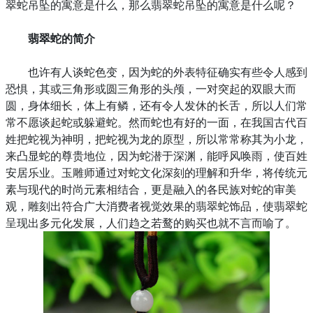
翠蛇吊坠的寓意是什么，那么翡翠蛇吊坠的寓意是什么呢？
翡翠蛇的简介
也许有人谈蛇色变，因为蛇的外表特征确实有些令人感到
恐惧，其或三角形或圆三角形的头颅，一对突起的双眼大而
圆，身体细长，体上有鳞，还有令人发休的长舌，所以人们常
常不愿谈起蛇或躲避蛇。然而蛇也有好的一面，在我国古代百
姓把蛇视为神明，把蛇视为龙的原型，所以常常称其为小龙，
来凸显蛇的尊贵地位，因为蛇潜于深渊，能呼风唤雨，使百姓
安居乐业。玉雕师通过对蛇文化深刻的理解和升华，将传统元
素与现代的时尚元素相结合，更是融入的各民族对蛇的审美
观，雕刻出符合广大消费者视觉效果的翡翠蛇饰品，使翡翠蛇
呈现出多元化发展，人们趋之若鹜的购买也就不言而喻了。