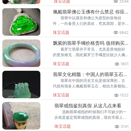
珠宝话题
2544
佩戴翡翠佛公玉佛有什么禁忌 你应该看看
翡翠中以观音和佛公为原型的首饰挂
件，一向备受人们的喜欢，究其原因，是许
多夸姣的寓意。但是佩戴翡翠佛公有什么忌
珠宝话题
9842
讳吗？
飘紫的翡翠手镯价格贵吗 值得购买吗
紫罗兰翡翠并不常见，尤其是质地较好
的更加难见，因此紫罗兰手镯是比较少人佩
戴的，那飘紫的翡翠手镯价格过不贵呢？这
珠宝话题
1801
种翡翠值得购买吗？
翡翠文化精髓：中国人的翡翠玉石文化
翡翠在中国的历史文化是很深厚的，古
代就有很多人佩戴翡翠玉石，相信大家都知
道代君子必佩玉，由此可见翡翠玉石在古代
珠宝话题
1522
是有很重要意义的。
翡翠戒指鉴别真假 从这几点来看
选购翡翠戒指的时候我们不可缺少的一
步就是鉴定翡翠戒指的真假，现在市面上的
翡翠戒指很多都是假的，那我们如何鉴定翡
珠宝话题
3141
翠戒指的真假呢？鉴定翡翠戒指是否是真