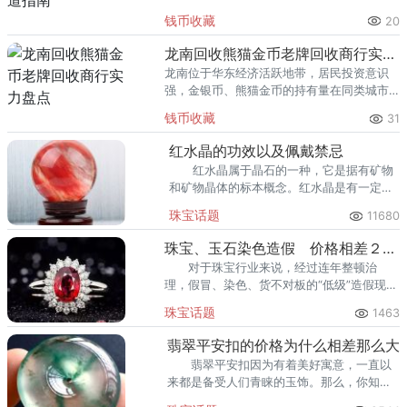
里位居前列。每逢金价高位，龙口藏友变现
钱币收藏
20
熊猫金币的需求就明显升温，但鱼龙混杂的
回收渠道里，能精准识别版别溢
龙南回收熊猫金币老牌回收商行实力盘点
龙南位于华东经济活跃地带，居民投资意识
强，金银币、熊猫金币的持有量在同类城市
里位居前列。每逢金价高位，龙南藏友变现
钱币收藏
31
熊猫金币的需求就明显升温，但鱼龙混杂的
回收渠道里，能精准识别版别溢
红水晶的功效以及佩戴禁忌
红水晶属于晶石的一种，它是据有矿物
和矿物晶体的标本概念。红水晶是有一定灵
性的，在生活中还能起到对爱情和事业的帮
珠宝话题
11680
助，提升自身的人缘气场，增加人际关系，
给自己带来好运气。
珠宝、玉石染色造假 价格相差２０倍
对于珠宝行业来说，经过连年整顿治
理，假冒、染色、货不对板的“低级”造假现象
已经极少在广州市场出现了。
珠宝话题
1463
翡翠平安扣的价格为什么相差那么大
翡翠平安扣因为有着美好寓意，一直以
来都是备受人们青睐的玉饰。那么，你知道
翡翠平安扣价格为什么相差甚远吗？