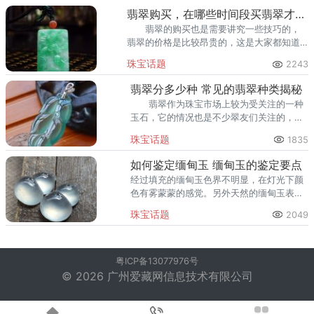
的，可以从这几方面去看。
翡翠购买，在哪些时间段买翡翠才实惠呢
翡翠的购买也是需要讲究一些技巧的，
翡翠的价格是比较昂贵的，这是大家都知道
的事情。买翡翠，不同的阶段价格是不同
珠宝话题
2243
的，那你知道什么时候买翡翠才最实惠吗？
翡翠分多少种 常见的翡翠种类揭秘
翡翠作为珠宝市场上较为受关注的一种
玉石，它的情况也是不少翠友们关注的，有
的人表示，自己并不知道翡翠分多少种，所
珠宝话题
1835
以，在购买翡翠时候难免有点茫然，那么，
下面来看答案。
如何鉴定缅甸玉 缅甸玉的鉴定要点
经过填充的缅甸玉色界不明显，在灯光下颜
色有雾蒙蒙的感觉。另外天然的缅甸玉表面
比较光滑，填充的则表面没有天然的光滑。
珠宝话题
2049
粤ICP备13077976号
© 2026 广州爱藏网信息技术有限公司