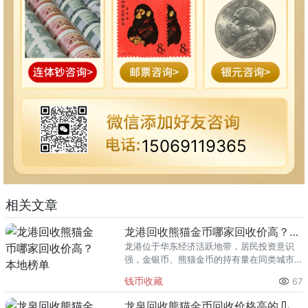
15069119365
相关文章
龙港回收熊猫金币哪家回收价高？本地榜单
龙港位于华东经济活跃地带，居民投资意识
强，金银币、熊猫金币的持有量在同类城市
里位居前列。每逢金价高位，龙港藏友变现
钱币收藏
67
熊猫金币的需求就明显升温，但鱼龙混杂的
回收渠道里，能精准识别版别溢
龙泉回收熊猫金币回收价格高的几家推荐