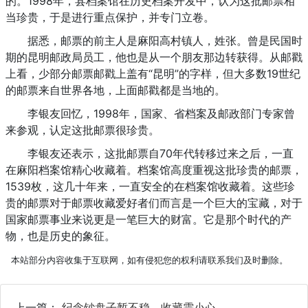
的。1998年，县档案馆在历史档案开发中，认为这批邮票相
当珍贵，于是进行重点保护，并专门立卷。
据悉，邮票的前主人是麻阳高村镇人，姓张。曾是民国时
期的昆明邮政局员工，他也是从一个朋友那边转获得。从邮戳
上看，少部分邮票邮戳上盖有“昆明”的字样，但大多数19世纪
的邮票来自世界各地，上面邮戳都是当地的。
李银友回忆，1998年，国家、省档案及邮政部门专家曾
来参观，认定这批邮票很珍贵。
李银友还表示，这批邮票自70年代转移过来之后，一直
在麻阳档案馆精心收藏着。档案馆高度重视这批珍贵的邮票，
1539枚，这几十年来，一直安全的在档案馆收藏着。这些珍
贵的邮票对于邮票收藏爱好者们而言是一个巨大的宝藏，对于
国家邮票事业来说更是一笔巨大的财富。它是那个时代的产
物，也是历史的象征。
本站部分内容收集于互联网，如有侵犯您的权利请联系我们及时删除。
上一篇：
纪念钞盘子暂不稳，收藏需小心