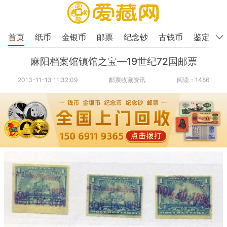
首页
纸币
金银币
邮票
纪念钞
古钱币
鉴定
麻阳档案馆镇馆之宝—19世纪72国邮票
2013-11-13 11:32:09
邮票收藏资讯
阅读：1486