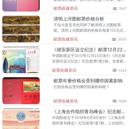
的小本票一共有三本，主题各有差异，分别
邮票收藏资讯
1847
是兔子、家具中的座椅以及卷图。
清明上河图邮票价格分析
不知大家是否也同样了解清明上河图邮票
呢。清明上河图邮票的价格在每套125元左
右，包含9枚小版票。
邮票收藏资讯
3695
《雄安新区设立纪念》邮票12月22日发行！
中国邮政定于2017年12月22日发行《河北雄
安新区设立纪念》纪念邮票1套2枚。全套邮
票面值为2.40元。2017年4月1日，中共中
邮票收藏资讯
1343
央、国务院印发通知，决定设立河北雄安新
区。
邮票年册价格会受到哪些因素影响
它的价格会受到哪些因素影响呢？
邮票收藏资讯
1988
《上海合作组织青岛峰会》纪念邮票即将发行
中国邮政定于2018年6月9日发行《上海合作
组织青岛峰会》纪念邮票1套1枚。上合组织最
高决策机构是成员国元首理事会，该会议每