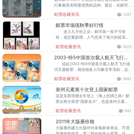
行量都具有明显优势的品种。最近，在邮市
方面，短线价格涨幅比较大，成为了一定的
邮票收藏资讯
1327
热点，广大邮币卡收藏者可以密切关注。
邮票市场现秋季好行情
进入九月份之后，邮市就一发不可收
拾，成交量剧增，人气也有了很大的提高，
这一切都彰显着邮票市场秋季行情的到来，
邮票收藏资讯
1625
对广大的收藏爱好者来说，这是一件值得振
奋的事情。
2003-特5中国首次载人航天飞行成功主体邮票
说起2003-特5中国首次载人航天飞行成
功主题邮票，相信很多人印象非常深刻，这
套邮票发行于2003年，全套共有10枚，规格
邮票收藏资讯
1692
为30×40毫米。
泉州元素第十次登上国家邮票
这是东西塔继去年登上《海上丝绸之路》邮
票后再次荣登“国家名片”，也是泉州元素第
十次登上国家邮票。
邮票收藏资讯
942
2011年大版册价格
大版册的建立出版对许多集邮者来说，可谓
是难得的福音。第二部分的是小本票，这册