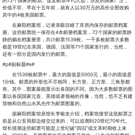
的72个国家的邮票。这套邮票年代久远，涉及的国家广泛，
价值不菲。早在十五年前，就有人以30万元的高价企图收购
其中的4枚美国邮票。
在麻阳档案馆，记者亲眼目睹了库房内保存的邮票档案
册。这些邮票统一保存在4本邮册档案里，72个国家的邮票静
静的躺在档案册里，共计邮票1539枚。一千多枚邮票大多数
都是19世纪在美国、德国、法国等71个国家发行的，当然，
还有一部分是国内发行的邮票。
#p#副标题#e#
在1539枚邮票中，最大的面值是5000元，最小的面值是
1分钱。邮票的外形也不尽相同，长方形、正方形、三角形都
有。其中，图案最能显示出各国的不同。因为大多数邮票的图
案以各国国家元首、英雄或者领袖的肖像，当然，也不乏有建
筑物和自然山水风光作为邮票图案的。
据麻阳档案馆原馆长李银友介绍，档案馆接管这批邮票之
前是从公安局那边移交过来的，可以追溯到20世纪70年代。
馆长猜测这些邮票可能是上世纪破“四旧”或文革时期收上来