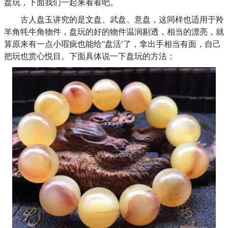
盘玩，下面我们一起来看看吧。
古人盘玉讲究的是文盘、武盘、意盘，这同样也适用于羚
羊角牦牛角物件，盘玩的好的物件温润剔透，相当的漂亮，就
算原来有一点小瑕疵也能给“盘活'了，拿出手相当有面，自己
把玩也赏心悦目。下面具体说一下盘玩的方法：