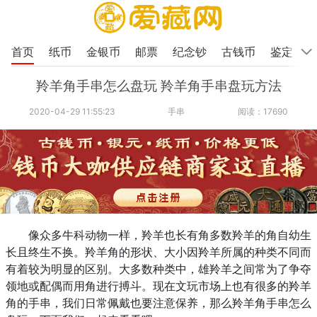
首页
纸币
金银币
邮票
纪念钞
古钱币
鉴定
羚羊角手串怎么盘玩 羚羊角手串盘玩方法
2020-04-29 11:55:23
手串
阅读：17690
像众多牛科动物一样，羚羊也长有角多数羚羊的角自幼生
长且终生不换。羚羊角的形状、大小因羚羊所属的种类不同而
有着较为明显的区别。大多数种类中，雄羚羊之间常为了争夺
领地或配偶而用角进行搏斗。现在文玩市场上也有很多的羚羊
角的手串，我们日常佩戴也要注意保养，那么羚羊角手串怎么