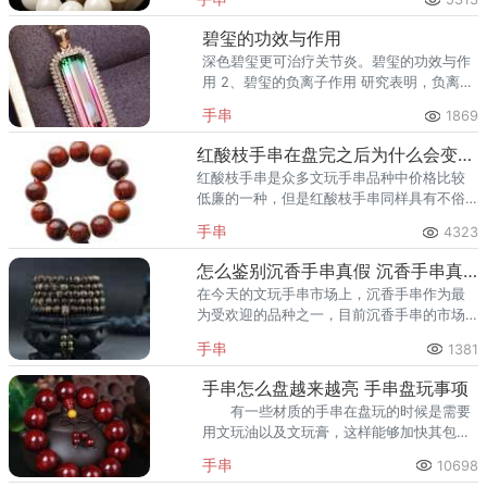
之物，既中看，有中用。白菩提根，外观精
美，干净清洁，不易褪色。
碧玺的功效与作用
深色碧玺更可治疗关节炎。碧玺的功效与作
用 2、碧玺的负离子作用 研究表明，负离子
对于人体具有非常重要的疗效。碧玺的功效
手串
1869
和作用之一就是能够释放远红外线功能。
红酸枝手串在盘完之后为什么会变黑？红酸枝手串变黑后恢复的方法
红酸枝手串是众多文玩手串品种中价格比较
低廉的一种，但是红酸枝手串同样具有不俗
的盘玩价值，所以目前红酸枝手串在市场上
手串
4323
也格外受欢迎。
怎么鉴别沉香手串真假 沉香手串真假鉴别技巧是什么
在今天的文玩手串市场上，沉香手串作为最
为受欢迎的品种之一，目前沉香手串的市场
价值与价格已经居高不下了。
手串
1381
手串怎么盘越来越亮 手串盘玩事项
有一些材质的手串在盘玩的时候是需要
用文玩油以及文玩膏，这样能够加快其包浆
的形成。
手串
10698