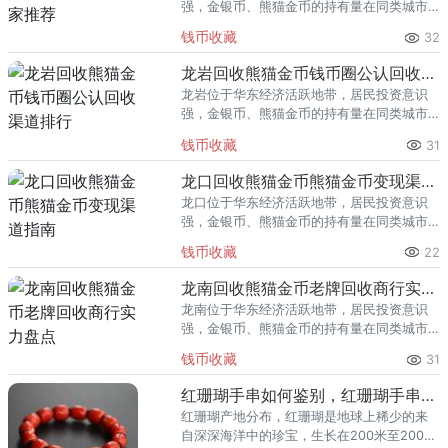
强，金银币、熊猫金币的持有量在同类城市
里位居前列。每逢金价高位，龙泉藏友变现
钱币收藏
32
熊猫金币的需求就明显升温，但鱼龙混杂的
回收渠道里，能精准识别版别溢
龙岩回收熊猫金币钱币圈公认回收渠道排行
龙岩位于华东经济活跃地带，居民投资意识
强，金银币、熊猫金币的持有量在同类城市
里位居前列。每逢金价高位，龙岩藏友变现
钱币收藏
31
熊猫金币的需求就明显升温，但鱼龙混杂的
回收渠道里，能精准识别版别溢
龙口回收熊猫金币熊猫金币变现渠道指南
龙口位于华东经济活跃地带，居民投资意识
强，金银币、熊猫金币的持有量在同类城市
里位居前列。每逢金价高位，龙口藏友变现
钱币收藏
22
熊猫金币的需求就明显升温，但鱼龙混杂的
回收渠道里，能精准识别版别溢
龙南回收熊猫金币老牌回收商行实力盘点
龙南位于华东经济活跃地带，居民投资意识
强，金银币、熊猫金币的持有量在同类城市
里位居前列。每逢金价高位，龙南藏友变现
钱币收藏
31
熊猫金币的需求就明显升温，但鱼龙混杂的
回收渠道里，能精准识别版别溢
红珊瑚手串如何鉴别，红珊瑚手串包浆图片
红珊瑚产地分布，红珊瑚是地球上稀少的来
自深深海洋中的珍宝，生长在200米至2000