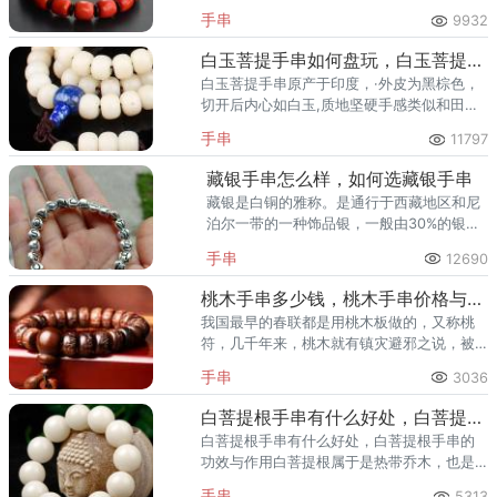
米的大海深处。而世界上65 %的宝石级红珊
手串
9932
瑚产自中国台湾，最顶级红珊瑚的产于日本
高知县海域。
白玉菩提手串如何盘玩，白玉菩提手串盘玩方法
白玉菩提手串原产于印度，·外皮为黑棕色，
切开后内心如白玉,质地坚硬手感类似和田
玉，非常光滑，润泽,其名字也正是由此而
手串
11797
来。而且白玉菩提手串是越把玩越润泽。
藏银手串怎么样，如何选藏银手串
藏银是白铜的雅称。是通行于西藏地区和尼
泊尔一带的一种饰品银，一般由30%的银和
70%铜合成。因含银量少，价值低，近年所
手串
12690
谓藏银多为白铜和锡的合金。
桃木手串多少钱，桃木手串价格与图片
我国最早的春联都是用桃木板做的，又称桃
符，几千年来，桃木就有镇灾避邪之说，被
称为神木。手牵猛虎，统领检查万鬼，为鬼
手串
3036
王。
白菩提根手串有什么好处，白菩提根手串的功效与作用
白菩提根手串有什么好处，白菩提根手串的
功效与作用白菩提根属于是热带乔木，也是
一种非常珍贵的植物。白菩提根手串是吉祥
手串
5313