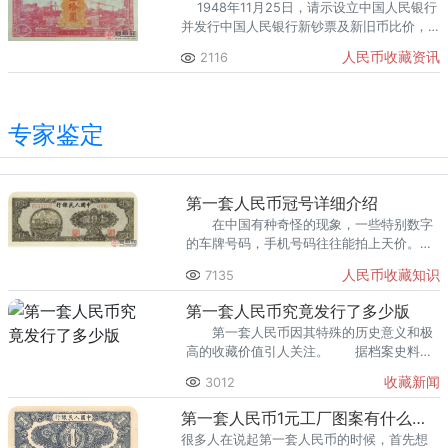
1948年11月25日，请示设立中国人民银行
并发行中国人民银行新钞票及新旧币比价，
华北银行总行关于发行中国人民银行钞票的
人民币收藏资讯
2116
指示信，总经理，南汉宸签署
专家鉴定
第一套人民币冠号详细介绍
在中国有种奇怪的现象，一些特别数字
的车牌号码，手机号码往往能拍上天价。而
这一现象在收藏界中也不例外，在钱币收藏
人民币收藏知识
7135
界中，一些豹子号，稀有冠号往往收藏价格
要更高。那么，
第一套人民币究竟发行了多少版
第一套人民币因其特殊的历史意义和极
高的收藏价值引人关注。 据档案史料，
公认三条原则来判定第一套人民币发行的版
收藏新闻
3012
别。
第一套人民币1元工厂图案有什么特点
很多人在说起第一套人民币的时候，首先想