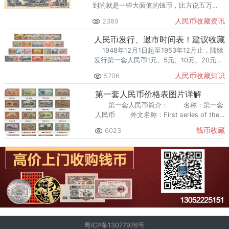
到的就是一些大面值的钱币，比方说五万
元、一万元等等，他们甚至不知道在一版币
人民币收藏资讯
2389
当中还发行了面值比较小的钱币，比方说一
元、五元。
人民币发行、退市时间表！建议收藏
1948年12月1日起至1953年12月止，陆续
发行第一套人民币1元、5元、10元、20元、
50元、100元、200元、500元、1000元、
人民币收藏知识
5706
50
第一套人民币价格表图片详解
第一套人民币简介： 名称：第一套
人民币 外文名称：First series of the
renminbi 印制发行时间：1948年1
钱币收藏
6023
粤ICP备13077976号