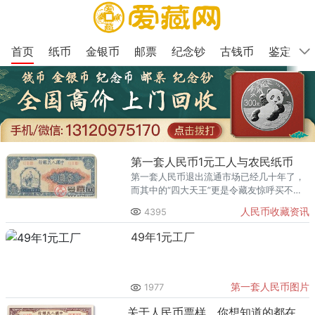
首页
纸币
金银币
邮票
纪念钞
古钱币
鉴定
第一套人民币1元工人与农民纸币
第一套人民币退出流通市场已经几十年了，
而其中的“四大天王”更是令藏友惊呼买不
起。今天爱藏网小编要给大家介绍的是第一
人民币收藏资讯
4395
套人民币1元工人与农民纸币。
49年1元工厂
第一套人民币图片
1977
关于人民币票样，你想知道的都在这！