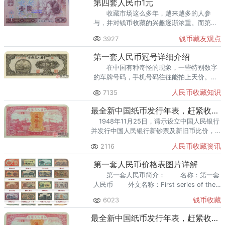
第四套人民币1元
收藏市场这么多年，越来越多的人参
与，并对钱币收藏的兴趣逐渐浓重。而第四
套人民币作为刚刚退市的钱币，还是有少量
钱币藏友观点
3927
在生活中出现的。
第一套人民币冠号详细介绍
在中国有种奇怪的现象，一些特别数字
的车牌号码，手机号码往往能拍上天价。而
这一现象在收藏界中也不例外，在钱币收藏
人民币收藏知识
7135
界中，一些豹子号，稀有冠号往往收藏价格
要更高。那么，
最全新中国纸币发行年表，赶紧收藏！人民币发行70周年纪念钞快来
1948年11月25日，请示设立中国人民银行
并发行中国人民银行新钞票及新旧币比价，
华北银行总行关于发行中国人民银行钞票的
人民币收藏资讯
2116
指示信，总经理，南汉宸签署
第一套人民币价格表图片详解
第一套人民币简介： 名称：第一套
人民币 外文名称：First series of the
renminbi 印制发行时间：1948年1
钱币收藏
6023
最全新中国纸币发行年表，赶紧收藏！人民币发行70周年纪念钞快来