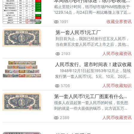
本周纸币钞行情综述：纸币钞表现平平，康银阁大四连再次回跌
截止至统计时间，纸币钞市场PNMI指数收于
1229.14点，与24日周一相比略微上涨了近
20点，但与下滑之前的行情指数水平相比，
收藏业界资讯
1991
仍存在较大差距。
第一套人民币1元工厂
到目前为止，我国已经发行过五次人民币，
当在第五次套人民币正式上市之后，其他的
人民币也就随之退出了流通市场，从而很快
人民币收藏资讯
2193
又成为了收藏市场上的新亮点。
人民币发行、退市时间表！建议收藏
1948年12月1日起至1953年12月止，陆续
发行第一套人民币1元、5元、10元、20元、
50元、100元、200元、500元、1000元、
人民币收藏知识
5706
50
第一套人民币1元工厂图案有什么特点
很多人在说起第一套人民币的时候，首先想
到的就是一些大面值的钱币，比方说五万
元、一万元等等，他们甚至不知道在一版币
人民币收藏资讯
2389
当中还发行了面值比较小的钱币，比方说一
元、五元。