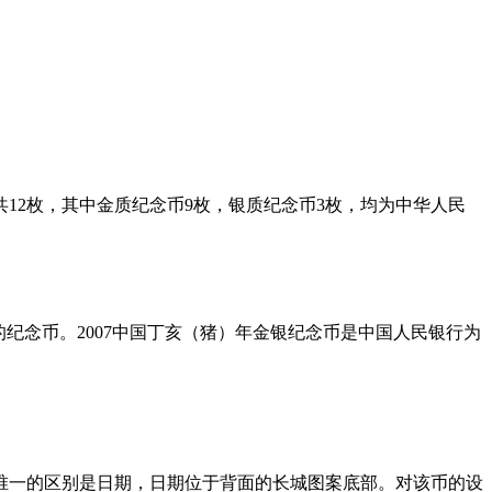
币共12枚，其中金质纪念币9枚，银质纪念币3枚，均为中华人民
的纪念币。2007中国丁亥（猪）年金银纪念币是中国人民银行为
同，唯一的区别是日期，日期位于背面的长城图案底部。对该币的设