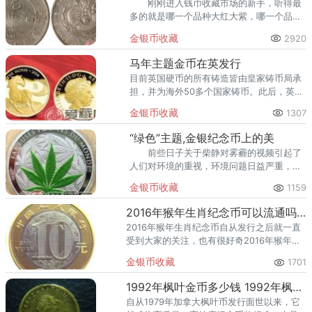
刚刚进入钱币收藏市场的新手，听得最
多的就是哪一个品种大红大紫，哪一个品种
千金难求，哪一个是最新崛起的新星，哪一
金银币收藏
2920
个具备极大的潜在价值准备爆发等等。
马年主题金币在英发行
目前英国硬币的所有铸造皆由皇家铸币局承
担，并为海外50多个国家铸币。此后，英国
流通中的货币所含金属的价值都低于其票面
金银币收藏
1307
价值。
“绿色”主题,金银纪念币上的美
前些日子关于柴静对雾霾的视频引起了
人们对环境的重视，环境问题日益严重，十
面“霾”伏的空气严重影响着人们的身心健
金银币收藏
1159
康，善待地球，改善生态环境已经成为全世
界人类的共识。
2016年猴年生肖纪念币可以流通吗？收藏价值怎么样？
2016年猴年生肖纪念币自从发行之后就一直
受到大家的关注，也有很好奇2016年猴年生
肖纪念币是否可以在市面上流通？2016猴年
金银币收藏
1701
生肖纪念币收藏价值?
1992年枫叶金币多少钱 1992年枫叶金币
自从1979年加拿大枫叶币发行面世以来，它