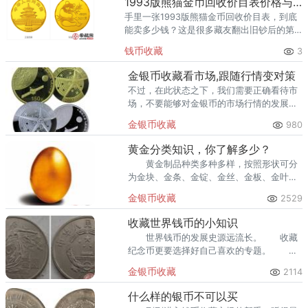
1993版熊猫金币回收价目表价格与收藏价值
手里一张1993版熊猫金币回收价目表，到底
能卖多少钱？这是很多藏友翻出旧钞后的第
一反应。1993版熊猫金币回收价目表（图片
钱币收藏
3
仅供参考，以实物品相为准）根据2026年最
新回收成交参考，
金银币收藏看市场,跟随行情变对策
不过，在此状态之下，我们需要正确看待市
场，不要能够对金银币的市场行情的发展状
态有一个比较精确的了解和初步的预测，收
金银币收藏
980
藏起来也是比较靠谱的，可以一试。
黄金分类知识，你了解多少？
黄金制品种类多种多样，按照形状可分
为金块、金条、金锭、金丝、金板、金叶、
金粉、金印、金饰品等。它与用百分率所表
金银币收藏
2529
示的成色折算关系大约为每K金的含金量为
4.1666%。
收藏世界钱币的小知识
世界钱币的发展史源远流长。 收藏
纪念币更要选择好自己喜欢的专题。 我
们在收藏钱币的时候切记急功近利，不能过
金银币收藏
2114
于浓重带着功力色彩，要收藏与研究相结
合。
什么样的银币不可以买