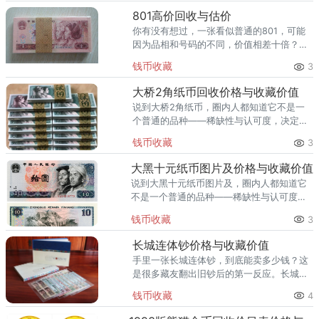
801高价回收与估价
你有没有想过，一张看似普通的801，可能
因为品相和号码的不同，价值相差十倍？
801（图片仅供参考，以实物品相为准）最
钱币收藏
3
近我们刚成功回收一批801，成交价格 12
元。根据2026年最
大桥2角纸币回收价格与收藏价值
说到大桥2角纸币，圈内人都知道它不是一
个普通的品种——稀缺性与认可度，决定了
它的身价。大桥2角纸币（图片仅供参考，
钱币收藏
3
以实物品相为准）上月有位客户一次性回收
一刀大桥2角纸币，成交流水约
大黑十元纸币图片及价格与收藏价值
说到大黑十元纸币图片及，圈内人都知道它
不是一个普通的品种——稀缺性与认可度，
决定了它的身价。大黑十元纸币图片及（图
钱币收藏
3
片仅供参考，以实物品相为准）最近我们刚
成功回收一批大黑十元纸币图片
长城连体钞价格与收藏价值
手里一张长城连体钞，到底能卖多少钱？这
是很多藏友翻出旧钞后的第一反应。长城连
体钞（图片仅供参考，以实物品相为准）从
钱币收藏
4
市场行情看，长城连体钞当前单张回收价 数
百-12万元左右（按品种）