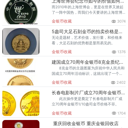
上海世博会纪念币如今的价值如何？值不值得收藏呢？
而2010年的上海世博会，更是在世界又掀起
了一阵中国热，而我们今天要讲的上海世博
会纪念币也是在这时候诞生，作为纪念币中
金银币收藏
3074
的一员，上海世博会纪念币如今的价值如
何？
5盎司大足石刻金币的拍卖价格是多少 收藏的空间大不大
无论是题材，艺术价值，发行量，和价格来
看，大足石刻的优势都是显而易见的。
金银币收藏
1376
建国成立70周年金银币8克金质纪念币 最新回收价格
8克金币的主题图案为庆祝中华人民共和
国成立70周年活动标识，这就出现了一个很
有意思的现象：中国金银币上首次出现双国
金银币收藏
2402
徽，即正背两面均有国徽图案。
长春电影制片厂成立70周年金银币1/10盎司金币 价格涨幅如何
此次操作更是奠定了长春电影制片厂成
立70周年金银币1/10盎司金币价格不菲。
金银币收藏
1704
重庆回收金银币 重庆金银回收店