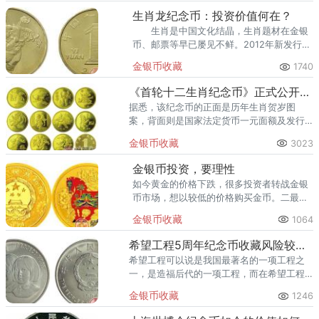
回收渠道里，能精准识别版别溢
生肖龙纪念币：投资价值何在？
生肖是中国文化结晶，生肖题材在金银
币、邮票等早已屡见不鲜。2012年新发行了
8000万枚龙年贺岁纪念币，但如此大发行量
金银币收藏
1740
依旧阻挡不了国人追捧的热情。
《首轮十二生肖纪念币》正式公开发行
据悉，该纪念币的正面是历年生肖贺岁图
案，背面则是国家法定货币一元面额及发行
年号。
金银币收藏
3023
金银币投资，要理性
如今黄金的价格下跌，很多投资者转战金银
币市场，想以较低的价格购买金币。二最近
金银币市场的红火，也给以后金银币的下跌
金银币收藏
1064
带来了更多的可能。
希望工程5周年纪念币收藏风险较低，收藏要看准时机
希望工程可以说是我国最著名的一项工程之
一，是造福后代的一项工程，而在希望工程
这个项目开始的五周年，为了纪念希望工程5
金银币收藏
1246
周年这个特殊的日子，我国人民银行发行了
希望工程5周年纪念币