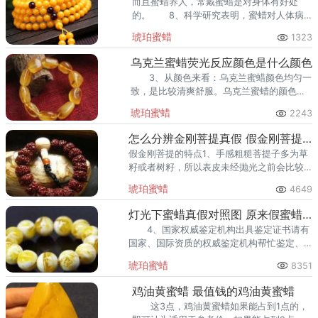
而且蜜蜡养人，常戴蜜蜡是对身体有好处
的。 8、科学研究表明，蜜蜡对人体病
症具有一定的治疗和治愈功效。
琥珀蜜蜡
1323
乌克兰蜜蜡荧光反应颜色是什么颜色
3、从颜色来看：乌克兰蜜蜡颜色均匀一
致，是比较清爽舒服。乌克兰蜜蜡的颜色一
般有鸡油黄，鸡油红，白色三种。
琥珀蜜蜡
2243
怎么分辨金刚菩提真假 假金刚菩提的特点
假金刚菩提的特点1、手感粗糙菩提子多为草
籽或者树籽，所以表皮未经抛光之前会比较
粗糙，天然的果实外层摸起来会比较扎手。
琥珀蜜蜡
4649
灯光下蜜蜡真假对照图 原来假蜜蜡长这样
4、国家权威鉴定机构出具鉴定证书请有
国家、国际资质的权威鉴定机构帮忙鉴定、
出具证书，是最可靠的鉴别方法。祝您能买
琥珀蜜蜡
8351
到货真价实的蜜蜡.
鸡油黄蜜蜡 最值钱的鸡油黄蜜蜡
这3点，鸡油黄蜜蜡如果能占到1点的，