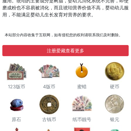
服用。琥珀的主要成分是树脂，婴幼儿消化系统不完善，即使
磨成粉也不容易被消化，而且琥珀营养价值不高，婴幼幼儿服
用，不能满足婴幼儿生长发育对营养的要求。
本站部分内容收集于互联网，如有侵犯您的权利请联系我们及时删除。
注册爱藏查看更多
123版币
4版币
蜜蜡
硬币
原石
古钱币
纸币靓号
银元