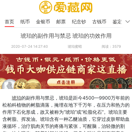
首页
纸币
金银币
邮票
纪念钞
古钱币
鉴定
琥珀的副作用与禁忌 琥珀的功效作用
2020-07-24 14:27:40
琥珀蜜蜡
阅读：3579
琥珀
的副作用与禁忌，琥珀是距今4500—9900万年前的
松柏科植物的树脂滴落，掩埋在地下千万年，在压力和热力的
作用下石化形成，故又被称为“琥珀”或“松脂化石”。琥珀主要
含树脂、挥发油。琥珀含有一种乙醚油质，它穿过皮肤帮助血
液循环，治疗肌肉关节的疼痛与紧张，可醒脑，治轻微的割