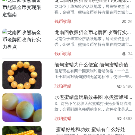
龙口回收熊猫金币熊猫金币变现渠道指南
龙口位于华东经济活跃地带，居民投资意识
强，金银币、熊猫金币的持有量在同类城市
里位居前列。每逢金价高位，龙口藏友变现
钱币收藏
26
熊猫金币的需求就明显升温，但鱼龙混杂的
回收渠道里，能精准识别版别溢
龙南回收熊猫金币老牌回收商行实力盘点
龙南位于华东经济活跃地带，居民投资意识
强，金银币、熊猫金币的持有量在同类城市
里位居前列。每逢金价高位，龙南藏友变现
钱币收藏
34
熊猫金币的需求就明显升温，但鱼龙混杂的
回收渠道里，能精准识别版别溢
缅甸蜜蜡为什么便宜 缅甸蜜蜡价值分析
但是现在有两个因素制约蜜蜡价格：一个是
由于我国对缅甸蜜蜡无鉴定标准，使得一些
蜜蜡不能出证书。
琥珀蜜蜡
5490
水煮蜜蜡盘玩后效果图 水煮蜜蜡和天然蜜蜡的区别
3、灯光下的花纹天然蜜蜡打强光会看到流淌
纹，会看到颜色稀稠的变化，这种变化是从
内而外连惯性的，是随着肉眼能观察到的纹
琥珀蜜蜡
4893
路变化的而变化的。
蜜蜡好处和功效 蜜蜡有什么好处