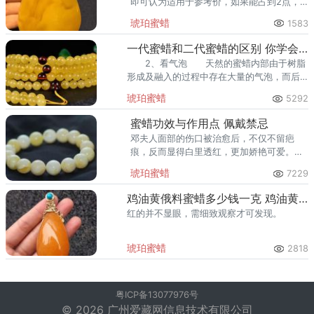
即可认为适用于参考价，如果能占到2点，
大约会溢价20%，如果3点兼具的，这件鸡
琥珀蜜蜡
1583
油黄蜜蜡应该在参考价基础上溢价50%了！
一代蜜蜡和二代蜜蜡的区别 你学会了吗
2、看气泡 天然的蜜蜡内部由于树脂
形成及融入的过程中存在大量的气泡，而后
期二代蜜蜡气泡则更为丰富。二代蜜蜡本身
琥珀蜜蜡
5292
就包含的气泡外，颗粒与颗粒之间及搅动过
程中都会形成新的气泡。
蜜蜡功效与作用点 佩戴禁忌
邓夫人面部的伤口被治愈后，不仅不留疤
痕，反而显得白里透红，更加娇艳可爱。如
《医醇媵义》的琥珀导赤汤，《杨氏家藏
琥珀蜜蜡
7229
方》的忘忧散等，对治疗心经蓄热，小便赤
涩淋痛，颇有效验。
鸡油黄俄料蜜蜡多少钱一克 鸡油黄蜜蜡的特点
红的并不显眼，需细致观察才可发现。
琥珀蜜蜡
2818
粤ICP备13077976号
© 2026 广州爱藏网信息技术有限公司