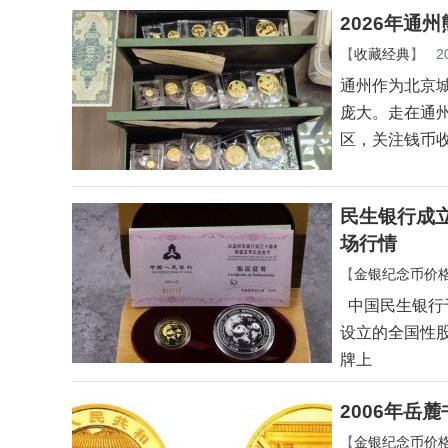
2026年通
【
收藏经典
】
2
通州作为北京
庞大。走在通
区，关注钱币
民生银行成立
场行情
【
金银纪念币价
中国民生银行于
设立的全国性股
牌上
2006年岳
【
金银纪念币价