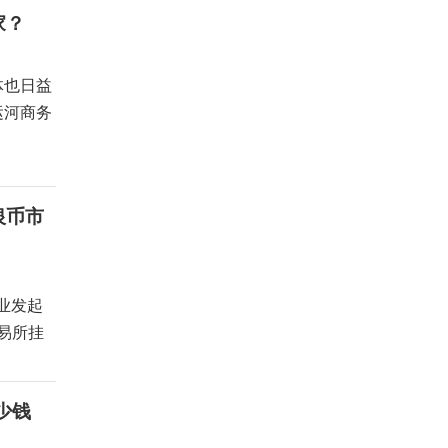
家？
体也日益
运河商务
银币市
业发起
交易所挂
少钱