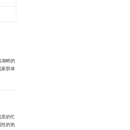
栖湖畔的
藏家群体
城里的忙
属性的热