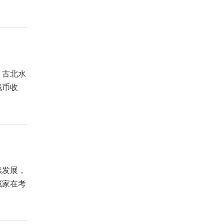
，古北水
钱币收
续发展，
藏家在考