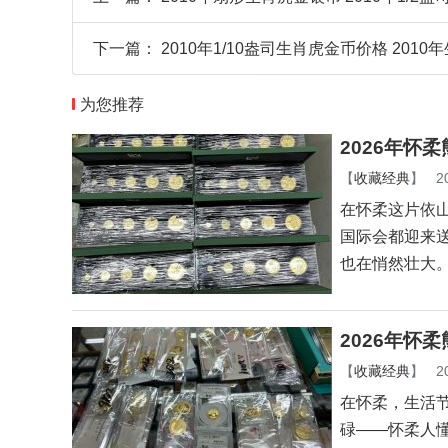
下一篇：
2010年1/10盎司生肖虎金币价格 201
为您推荐
2026年怀
【
收藏经典
】
2
在怀柔这片依
国际会都迎来
也在悄然壮大
2026年怀
【
收藏经典
】
2
在怀柔，生活
碌——怀柔人