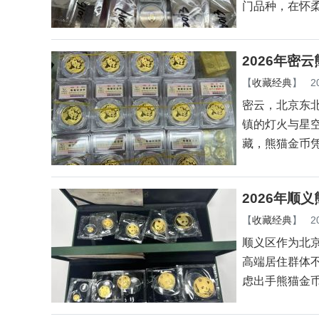
门品种，在怀
2026年密
【
收藏经典
】
2
密云，北京东
镇的灯火与星
藏，熊猫金币
2026年顺
【
收藏经典
】
2
顺义区作为北
高端居住群体
虑出手熊猫金