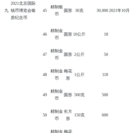
2021
北京国际
精制银
九
钱币博览会银
45
圆形
30
克
30,000
2021
年
10
月
币
质纪念币
精制金
46
圆形
10
公斤
18
币
精制金
47
圆形
2
公斤
50
币
精制金
梅花
48
1
公斤
118
币
形
精制金
49
圆形
500
克
500
币
精制金
长方
50
150
克
600
币
形
精制金
梅花