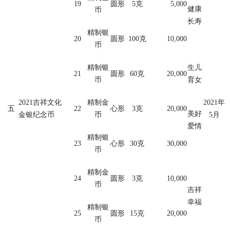
19
圆形
5
克
5,000
健康
币
长寿
精制银
20
圆形
100
克
10,000
币
精制银
生儿
21
圆形
60
克
20,000
币
育女
2021
吉祥文化
精制金
2021
年
五
22
心形
3
克
20,000
美好
金银纪念币
币
5
月
爱情
精制银
23
心形
30
克
30,000
币
精制金
24
圆形
3
克
10,000
币
吉祥
幸福
精制银
25
圆形
15
克
20,000
币