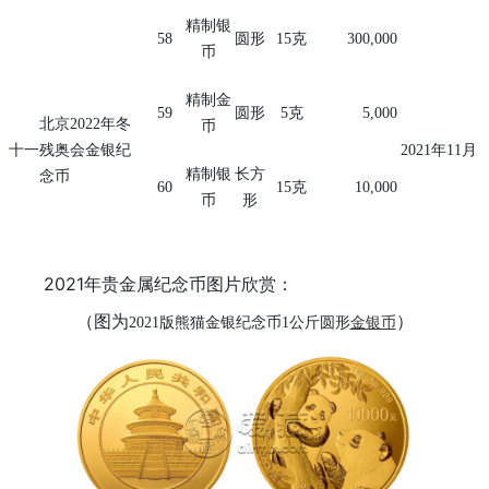
精制银
58
圆形
15
克
300,000
币
精制金
59
圆形
5
克
5,000
北京
2022
年冬
币
十一
残奥会
金银纪
2021
年
11
月
精制银
长方
念币
60
15
克
10,000
币
形
2021年贵金属纪念币图片欣赏：
（图为
）
2021
版熊猫金银纪念币1公斤圆形
金银币