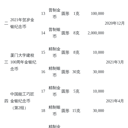
普制金
13
圆形
1
克
100,000
币
2021
年贺岁金
二
2020
年
12
月
银纪念币
普
制
银
14
圆形
8
克
2,000,000
币
精制金
15
圆形
8
克
10,000
厦门大学建校
币
三
100
周年金银纪
2021
年
3
月
精制银
念币
16
圆形
30
克
30,000
币
精制金
17
圆形
5
克
10,000
中国能工巧匠
币
四
金银纪念币
2021
年
4
月
精制银
（第
2
组）
18
圆形
15
克
30,000
币
精制金