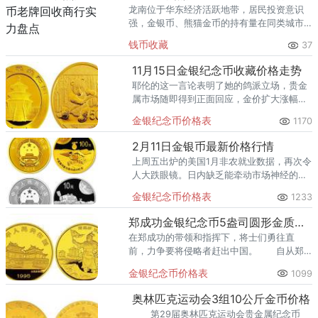
龙南位于华东经济活跃地带，居民投资意识
强，金银币、熊猫金币的持有量在同类城市
里位居前列。每逢金价高位，龙南藏友变现
钱币收藏
37
熊猫金币的需求就明显升温，但鱼龙混杂的
回收渠道里，能精准识别版别溢
11月15日金银纪念币收藏价格走势
耶伦的这一言论表明了她的鸽派立场，贵金
属市场随即得到正面回应，金价扩大涨幅，
而银价也是出现了探底回升。
金银纪念币价格表
1170
2月11日金银币最新价格行情
上周五出炉的美国1月非农就业数据，再次令
人大跌眼镜。日内缺乏能牵动市场神经的经
济数据，市场料继续咀嚼非农及其对美联储
金银纪念币价格表
1233
QE影响。市场将密切关注周二美联储新主席
耶伦的国会证词。
郑成功金银纪念币5盎司圆形金质纪念币
在郑成功的带领和指挥下，将士们勇往直
前，力争要将侵略者赶出中国。 自从郑
成功金银币发行之后，又发行了郑成功纪念
金银纪念币价格表
1099
币，这是为了庆祝世界反法西斯战争暨中国
抗日战争胜利50周年。
奥林匹克运动会3组10公斤金币价格
第29届奥林匹克运动会贵金属纪念币