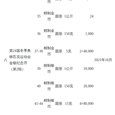
币
精制金
35
圆形
1
公斤
24
币
精制金
36
圆形
150
克
1,000
币
精制金
第
24
届冬季奥
37-38
圆形
5
克
2×40,000
币
林匹克运动会
八
2021
年
10
月
金银纪念币
精制银
39
圆形
1
公斤
10,000
（第
2
组）
币
精制银
40
圆形
150
克
20,000
币
精制银
41-44
圆形
15
克
4×80,000
币