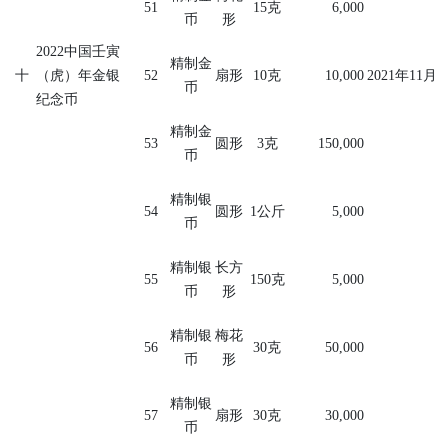
51
15
克
6,000
币
形
2022
中国壬寅
精制金
十
（虎）年金银
52
扇形
10
克
10,000
2021
年
11
月
币
纪念币
精制金
53
圆形
3
克
150,000
币
精制银
54
圆形
1
公斤
5,000
币
精制银
长方
55
150
克
5,000
币
形
精制银
梅花
56
30
克
50,000
币
形
精制银
57
扇形
30
克
30,000
币