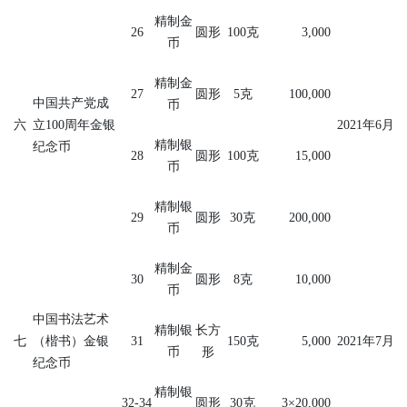
精制金
26
圆形
100
克
3,000
币
精制金
27
圆形
5
克
100,000
中国共产党成
币
六
立
100
周年金银
2021
年
6
月
精制银
纪念币
28
圆形
100
克
15,000
币
精制银
29
圆形
30
克
200,000
币
精制金
30
圆形
8
克
10,000
币
中国书法艺术
精制银
长方
七
（楷书）金银
31
150
克
5,000
2021
年
7
月
币
形
纪念币
精制银
32-34
圆形
30
克
3×20,000