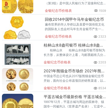
（第3组）是中国人民银行为了迎接和纪念
在中国举行的第29届奥林匹克运动会体育盛
金银纪念币价格表
1509
会，于2008年3月20日发行的一套贵金属纪
念币。
回收2014中国甲午马年金银纪念币
遍布世界的华人华侨以及喜爱中国传统文化
的国际友人也会对马年生肖金银币产生一定
的需求。
金银纪念币价格表
2323
桂林山水8盎司银币 桂林山水8盎司银币价格
桂林山水 桂林山水8盎司银币形制为
长方形，从整体设计上看，与邮票颇有几分
相似，方寸之间能将南溪山的美景刻画得如
金银纪念币价格表
2203
此细致入微、富有画面感实属难得。
2021年熊猫金币市场价 2021年熊猫金币回收价目表
中国金币总公司也从2017版熊猫金银纪念币
开始，面向社会公布该项目的销售渠道，以
保障消费者通过正规渠道购买，免受假币危
金银纪念币价格表
8534
害。
平遥古城金币最新价格 平遥古城金币价格
1997年12月，平遥古城与周边的双林寺、镇
国寺一同被列入《世界遗产名录》，它是中