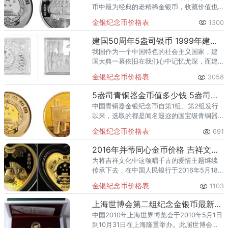
币中最为经典的老精稀金银币，收藏价值也
是较为不错的。
金银纪念币价格表
1300
建国50周年5盎司银币 1999年建国50周年金银纪念币价格表汇总
我国作为一个中国特色的社会主义国家，建
国大典一幕依旧在我们心中记忆尤深，而建
国50周年5盎司银币就是记载了这一光荣历
金银纪念币价格表
3058
史，同时通过1999年建国50周年金银纪念币
价格表汇总分析出其目前的行情趋势，整体
5盎司青铜器金币值多少钱 5盎司青铜器金币价格
向下并平衡发展。
中国青铜器金银纪念币自第1组、第2组发行
以来，选取的都是闻名遐迩的国宝级青铜器
文物，第3组中的5盎司金币更是选取了举世
金银纪念币价格表
691
闻名的后母戊鼎，器形之巨，是目前出土的
单体最重的青铜器；器形之
2016年并蒂同心金币价格 吉祥文化8克并蒂同心金币回收价格
为将吉祥文化中这颂唱千古的爱情主题继续
传承下去，在中国人民银行于2016年5月18
日发行吉祥文化项目中，就有一套以“并蒂同
金银纪念币价格表
1103
心”为主题的金银币。2016年并蒂同心金币正
面图案均为中华
上海世博会第二组纪念金银币最新回收价格 2010年上海世博会第二组金银币最新价格
中国2010年上海世界博览会于2010年5月1日
到10月31日在上海隆重举办。此届世博会演