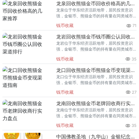
回收渠道里，能精准识别版别溢
龙泉回收熊猫金币回收价格高的几家推荐
龙泉位于华东经济活跃地带，居民投资意识
强，金银币、熊猫金币的持有量在同类城市
里位居前列。每逢金价高位，龙泉藏友变现
钱币收藏
71
熊猫金币的需求就明显升温，但鱼龙混杂的
回收渠道里，能精准识别版别溢
龙岩回收熊猫金币钱币圈公认回收渠道排行
龙岩位于华东经济活跃地带，居民投资意识
强，金银币、熊猫金币的持有量在同类城市
里位居前列。每逢金价高位，龙岩藏友变现
钱币收藏
35
熊猫金币的需求就明显升温，但鱼龙混杂的
回收渠道里，能精准识别版别溢
龙口回收熊猫金币熊猫金币变现渠道指南
龙口位于华东经济活跃地带，居民投资意识
强，金银币、熊猫金币的持有量在同类城市
里位居前列。每逢金价高位，龙口藏友变现
钱币收藏
27
熊猫金币的需求就明显升温，但鱼龙混杂的
回收渠道里，能精准识别版别溢
龙南回收熊猫金币老牌回收商行实力盘点
龙南位于华东经济活跃地带，居民投资意识
强，金银币、熊猫金币的持有量在同类城市
里位居前列。每逢金价高位，龙南藏友变现
钱币收藏
35
熊猫金币的需求就明显升温，但鱼龙混杂的
回收渠道里，能精准识别版别溢
中国佛教圣地（九华山）金银纪念币155.52克（5盎司）圆形金质纪念币