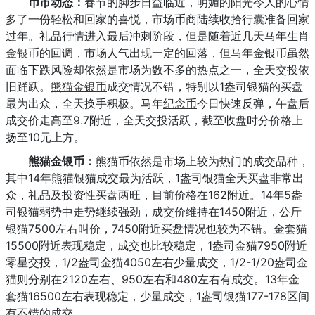
币市动态：
春节的脚步日益临近，明媚的阳光令人的心情
多了一份轻松和回家的喜悦，市场币商陆续收拾行囊准备回家
过年。礼品行情进入最后冲刺阶段，但是随着近几天马年生肖
金银币
的回调，市场人气出现一定的回落，但马年金银币虽然
面临下跌风险却依然是市场为数不多的热点之一，全天交投依
旧踊跃。
熊猫金银币
成交情况不错，特别以1盎司银猫的买盘
最为出众，全天换手积极。马年
纪念币
今日快速反弹，午盘后
成交价走高至9.7附近，全天交投活跃，截至收盘时分价格上
扬至10元上方。
熊猫金银币：
熊猫币依然是市场上较为热门的成交品种，
其中14年熊猫银猫成交最为活跃，1盎司银猫全天买盘非常出
众，礼品及投资性买盘两旺，目前价格在162附近。14年5盎
司银猫弱势中走势继续强劲，成交价维持在1450附近，公斤
银猫7500左右叫价，7450附近买盘情况也较为不错。金套猫
15500附近表现稳定，成交也比较稳定，1盎司金猫7950附近
零星交投，1/2盎司金猫4050左右少量成交，1/2-1/20盎司金
猫则分别在2120左右、950左右和480左右有成交。13年金
套猫16500左右表现稳定，少量成交，1盎司银猫177-178区间
有不错的成交。