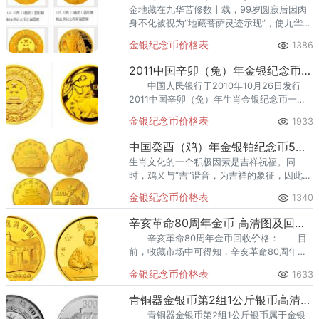
金地藏在九华苦修数十载，99岁圆寂后因肉
身不化被视为“地藏菩萨灵迹示现”，使九华山
以“地藏道场”名传万世。
金银纪念币价格表
1386
2011中国辛卯（兔）年金银纪念币10公斤圆形精制金质纪念币
中国人民银行于2010年10月26日发行
2011中国辛卯（兔）年生肖金银纪念币一
套。该套纪念币共15枚，其中金币8枚，银币
金银纪念币价格表
1933
7枚，均为中华人民共和国法定货币。
中国癸酉（鸡）年金银铂纪念币5盎司圆形金质纪念币
生肖文化的一个积极因素是吉祥祝福。同
时，鸡又与“吉”谐音，为吉祥的象征，因此历
来为艺术家乐于表现的题材。
金银纪念币价格表
1340
辛亥革命80周年金币 高清图及回收价格
辛亥革命80周年金币回收价格： 目
前，收藏市场中可得知，辛亥革命80周年金
银纪念币套装价格：12000元。 爱藏全国
金银纪念币价格表
1633
上门回收金银纪念币，价格高上门安面交
易，安全有保障。
青铜器金银币第2组1公斤银币高清图 回收价
青铜器金银币第2组1公斤银币属于金银