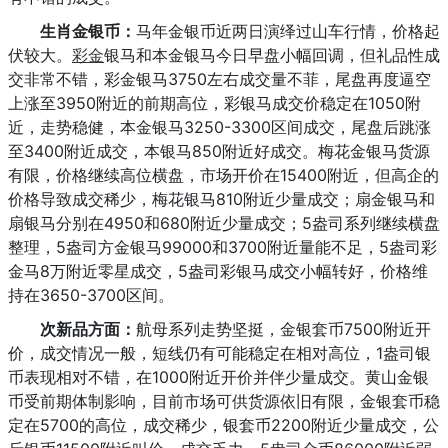
生肖金银币：
马年金银币近两日演绎过山车行情，价格起
伏较大。
彩金
银马和本金银马今日早盘小幅回调，但礼品性成
交非常不错，彩金银马3750左右成交量不菲，尾盘再度逼空
上涨至3950附近的前期高位，彩银马成交价稳定在1050附
近，走势稳健，本金银马3250-3300区间成交，尾盘后跳涨
至3400附近成交，本银马850附近好成交。梅花金银马货源
有限，价格继续高位横盘，市场开价在15400附近，但高企的
价格导致成交稀少，梅花银马810附近少量成交；扇金银马和
扇银马分别在4950和680附近少量成交；5盎司系列继续横盘
整理，5盎司方金银马99000和3700附近量能不足，5盎司彩
金马8万附近零星成交，5盎司彩银马成交小幅转好，价格维
持在3650-3700区间。
次新品方面：
航母系列走势坚挺，金银套币7500附近开
价，成交情况一般，短线仍有可能稳定在相对高位，1盎司银
币表现相对不错，在1000附近开价并伴少量成交。黄山金银
币受前期体制影响，目前市场可供货源依旧有限，金银套币稳
定在5700的高位，成交稀少，银套币2200附近少量成交，公