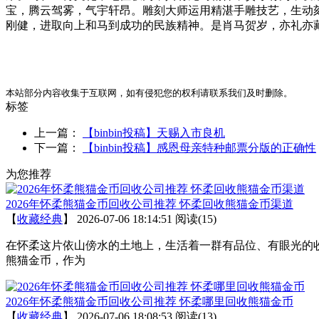
宝，腾云驾雾，气宇轩昂。雕刻大师运用精湛手雕技艺，生动刻
刚健，进取向上和马到成功的民族精神。是肖马贺岁，亦礼亦
本站部分内容收集于互联网，如有侵犯您的权利请联系我们及时删除。
标签
上一篇：
【binbin投稿】天赐入市良机
下一篇：
【binbin投稿】感恩母亲特种邮票分版的正确性
为您推荐
2026年怀柔熊猫金币回收公司推荐 怀柔回收熊猫金币渠道
【
收藏经典
】
2026-07-06 18:14:51
阅读(15)
在怀柔这片依山傍水的土地上，生活着一群有品位、有眼光的
熊猫金币，作为
2026年怀柔熊猫金币回收公司推荐 怀柔哪里回收熊猫金币
【
收藏经典
】
2026-07-06 18:08:53
阅读(13)