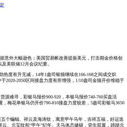
定
经济数据意外大幅逊色；美国贸易帐改善提振美元，打击期金价格创
以及美联储12月会议纪要。
劲热度有升无减，14年1盎司银猫继续在166-168之间成交炽
于2020-2050区间接盘力度有所增强，1/10盎司金猫开价维稳于
源难寻，彩银马报价900-920，本银马报价740-760买盘活
缓，梅花单银马仍开价790-810接盘力度较差，5盎司彩银马3650
镶嵌五个蝙蝠、祥云及海涛纹，寓意甲午马年，吉祥五福，好运迭
云、元宝纹和“甲午”纪年。天马体态健硕，背生双翼，蹄踏元