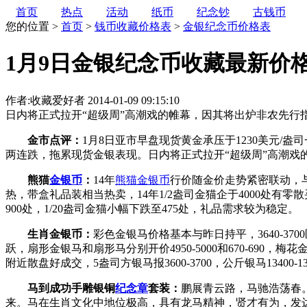
首页
热点
活动
纸币
纪念钞
古钱币
您的位置 >
首页
>
钱币收藏价格表
>
金银纪念币价格表
1月9日金银纪念币收藏最新价
作者:收藏爱好者
2014-01-09 09:15:10
日内将正式拉开“超级周”高潮戏的帷幕，因其将出炉非农先行指
金市点评：
1月8日亚市早盘现货黄金承压于1230美元/
两连跌，拖累现货金银表现。日内将正式拉开“超级周”高潮戏的
熊猫
金银币
：
14年
熊猫金银币
行价随金价走势紧密联动，与昨
热，带盒礼品装相当热卖，14年1/2盎司金猫企于4000处有零散买
900处，1/20盎司金猫小幅下跌至475处，礼品需求较为稳定。
生肖金银币：
彩色金银马价格基本与昨日持平，3640-370
跃，扇形金银马和扇形马分别开价4950-5000和670-690，
附近散盘好成交，5盎司方银马报3600-3700，公斤银马13400-
马到成功手雕银铜
纪念章
套装：
鹏展青云路，马驰浩荡春
来。马在生肖文化中地位极高，具有龙马精神，贤才有为，发