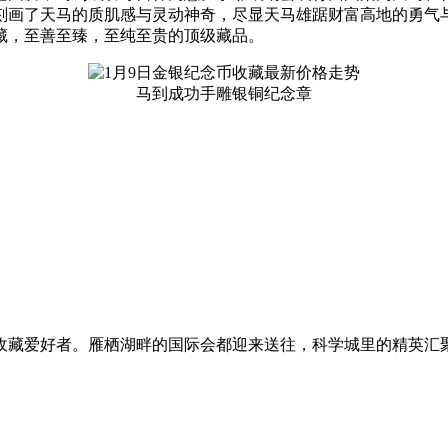
画了天马的质肌感与灵动神奇，尽显天马雄踞财富高地的勇气与
藏，至善至臻，至纯至贵的顶级藏品。
马到成功手雕银铜纪念章
收藏爱好者。雁栖湖畔的国际会都迎来送往，科学城里的精英汇