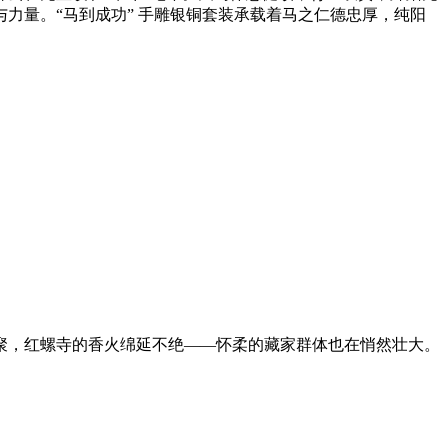
力量。“马到成功” 手雕银铜套装承载着马之仁德忠厚，纯阳
聚，红螺寺的香火绵延不绝——怀柔的藏家群体也在悄然壮大。