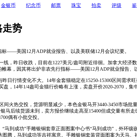
金银币
纪念币
邮票
珠宝
拍卖
评级
鉴
格走势
标——美国12月ADP就业报告、以及美联储12月会议纪要。
盎司一线，昨日收跌，目前在1227美元/盎司附近徘徊。加拿大
帷幕，因其将出炉非农先行指标——美国12月ADP就业报告、
日行情变化不大。14年金套猫稳定在15250-15300区间需求旺
盘，14年1/4盎司金猫行价略有上涨，卖盘开价2020-2070，集中
0区间火热交投，货源明显减少，本色金银马开3440-3450市场批量货
梅花金银马后续货源未到，卖方报价继续走高至15400但成交量有所走
13700偶有小批交投。
。“马到成功”手雕银铜套章正面图案中心书“马到成功”，外环
达图腾，马到成功等吉祥寓意。手雕银铜套装背面图案为天马、祥