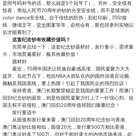
是同号码补号的话，那么就是5个冠号了）。另外，安全线有
惊喜，类似人民币70周年的钞的光变安全线，而不是猜测的
color dance安全线。自于传统的防伪：彩虹印刷，凹印接
线，微缩文字，
荧光
图案等等，必然会有，那也得拿到实物以
后才能看到了。
这套纪念钞有收藏价值吗？
先简单总结一下，这套纪念钞题材好，发行量小，需求量
大，市场普遍看好，极具收藏价值！
题材好
最近，70周年国庆让民族自豪感高涨，国民凝聚力大大
提升。在此节点下，包括NBA火箭队在内的国外涉港言论频
频触及我国底线，屡上热搜！引起了我国民众的强烈抗议！
保持香港、澳门长期繁荣稳定是我国的重要工作！而澳门
回归纪念钞的面世，则是给国民凝聚力打上了一针强心剂。祖
国主权不容侵犯，澳门回归20周年值得我们隆重纪念！
发行量适中
从面值和发行量来看，澳门回归20周年纪念钞与香港、
澳门奥运钞比较相似，面值20元，发行量500万相比香港、
澳门奥运钞多了100万。但对于相对庞大的内地市场来说，此