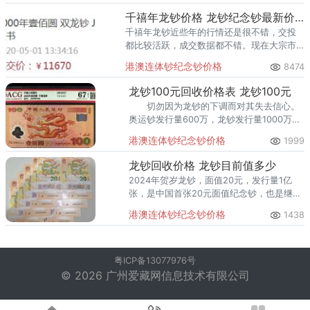
千禧年龙钞价格 龙钞纪念钞最新价格2022
千禧年龙钞近些年的行情还是很不错，交投
都比较活跃，成交数据都不错。现在大宗市
场散张龙钞在1600元左右，刀拆、评级的更
港澳连体钞纪念钞价格
8474
贵。
龙钞100元回收价格表 龙钞100元
切勿因为龙钞的下调而对其失去信心。
奥运钞发行量600万，龙钞发行量1000万，
而现在龙钞的价格仅仅是奥运钞的一半左
港澳连体钞纪念钞价格
1999
右。毋庸置疑，这两个因素，龙钞一应俱
全。
龙钞回收价格 龙钞目前值多少
2024年贺岁龙钞，面值20元，发行量1亿
张，是中国首张20元面值纪念钞，也是继
2000年“千禧龙钞”后第二张塑料钞。与过往
港澳连体钞纪念钞价格
1438
纪念钞不同，龙钞的行情密码藏在每一张唯
一的冠字号码中。从
粤ICP备13077976号
© 2026 广州爱藏网信息技术有限公司