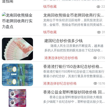
里位居前列。每逢金价高位，龙口藏友变现
钱币收藏
22
熊猫金币的需求就明显升温，但鱼龙混杂的
回收渠道里，能精准识别版别溢
龙南回收熊猫金币老牌回收商行实力盘点
龙南位于华东经济活跃地带，居民投资意识
强，金银币、熊猫金币的持有量在同类城市
里位居前列。每逢金价高位，龙南藏友变现
钱币收藏
31
熊猫金币的需求就明显升温，但鱼龙混杂的
回收渠道里，能精准识别版别溢
建国纪念钞价值多少钱
随着人民生活质量的不断提高，越来越
多的人开始把投资的眼光放在了纪念钞收藏
的市场上，我们都知道每个国家都是不会轻
港澳连体钞纪念钞价格
2775
易发行纪念钞的，只有在意义特别重大的时
候才会发行纪念钞。
香港渣打银行150连体纪念钞价格是多少？
香港渣打银行150周年纪念钞是三地目前发行
量最小的纪念钞，其发行量及存世数量级远
远小于任何一个纪念钞品种。
港澳连体钞纪念钞价格
1576
香港公益金塑料整版钞回收价格 回收价格查询
香港公益金塑料整版钞现在回收大概值
多少钱呢？在纪念钞中，塑料钞是比较少见
的，因此它也一直是大家比较喜欢收藏的。