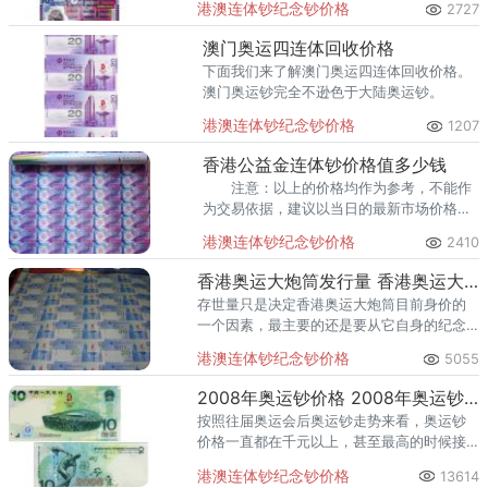
港澳连体钞纪念钞价格
2727
香港公益金塑料整版钞是在2007年发行的，
接下来我们来了解香港公益
澳门奥运四连体回收价格
下面我们来了解澳门奥运四连体回收价格。
澳门奥运钞完全不逊色于大陆奥运钞。
港澳连体钞纪念钞价格
1207
香港公益金连体钞价格值多少钱
注意：以上的价格均作为参考，不能作
为交易依据，建议以当日的最新市场价格为
准。
港澳连体钞纪念钞价格
2410
香港奥运大炮筒发行量 香港奥运大炮筒价格
存世量只是决定香港奥运大炮筒目前身价的
一个因素，最主要的还是要从它自身的纪念
价值和自身所携带的特殊意义来剖析。
港澳连体钞纪念钞价格
5055
2008年奥运钞价格 2008年奥运钞最新市场价格是多少
按照往届奥运会后奥运钞走势来看，奥运钞
价格一直都在千元以上，甚至最高的时候接
近5000多元，现在价格也保持3600元左右，
港澳连体钞纪念钞价格
13614
整刀价格在百张连号38万左右。