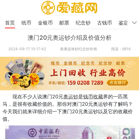
首页
纸币
金银币
邮票
纪念钞
古钱币
鉴定
澳门20元奥运钞介绍及价值分析
2024-09-17 10:17:42
港澳连体钞纪念钞价格
阅读：6816
现在不少人说澳门20元
奥运钞
是
钱币收藏
界的一匹黑
马，是很有收藏价值的。那你对澳门20元奥运钞有了解吗？
今天我们就来详细介绍一下澳门20元奥运钞以及它的收藏价
值。