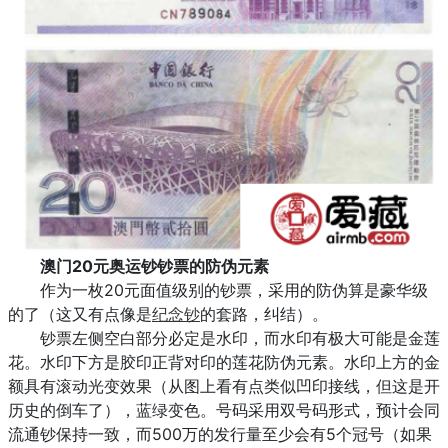
澳门20元奥运钞钞票的防伪元素
作为一枚20元面值级别的钞票，采用的防伪算是豪华级
的了（这又有点像是
纪念钞
的套路，纠结）。
钞票左侧空白部分必定是水印，而水印有极大可能是金莲
花。水印下方是胶印正背对印的莲花防伪元素。水印上方的金
额具有滚动光变效果（从图上看有点类似凹印接线，但这是开
历史的倒车了），蓝绿变色。号码采用双号码形式，预计会同
流通钞保持一致，而500万的发行量至少会有5个冠号（如果