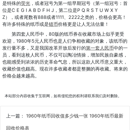
是特殊的
荧光
，或者冠号为第一组早期冠号（第一组冠号：首
位是C E G I A B D F H J，第二位是P Q R S T U W X Y
Z），或者尾数有888或者1111、2222之类的，价格会更高！
有许多特殊的纸币或是
错币
价格更是让人无法估量！
第四套人民币中，80版的纸币券在收藏市场上似乎更受
欢迎，1980年5元人民币也是人们争相收藏的对象，该纸币的
发行量不多，又是我国改革开放后发行的
第一套人民币
中的一
员，看到这枚人民币，不仅可以陶冶情操，增加民族自豪感，
也能感受到浓浓的历史革命气息，所以这款人民币意义重大，
收藏价值也颇高。现在许多收藏者都是整捆的再收藏。将来的
价格会越来越高。
本站部分内容收集于互联网，如有侵犯您的权利请联系我们及时删除。
上一篇：
1960年纸币回收值多少钱一张 1960年纸币最新
回收价格表