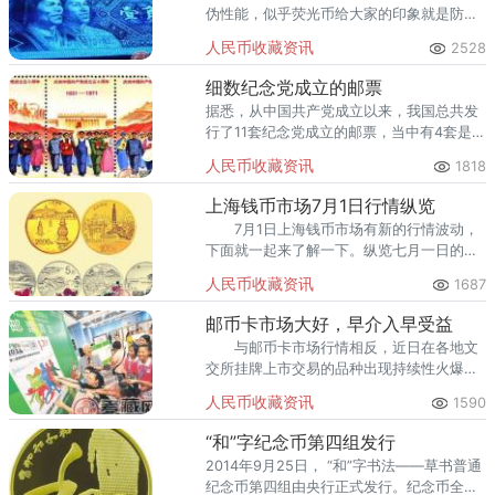
伪性能，似乎荧光币给大家的印象就是防伪
币。荧光币所采用的技术并不是应用于每一
人民币收藏资讯
2528
套人民币中，它是从四版币开始应用的。
细数纪念党成立的邮票
据悉，从中国共产党成立以来，我国总共发
行了11套纪念党成立的邮票，当中有4套是在
新中国成立前发行的。
人民币收藏资讯
1818
上海钱币市场7月1日行情纵览
7月1日上海钱币市场有新的行情波动，
下面就一起来了解一下。纵览七月一日的上
海钱币市场行情，不光是国际现货黄金价格
人民币收藏资讯
1687
有所突破，其他的钱币品种也有不同的表
现。
邮币卡市场大好，早介入早受益
与邮币卡市场行情相反，近日在各地文
交所挂牌上市交易的品种出现持续性火爆的
情形。
人民币收藏资讯
1590
“和”字纪念币第四组发行
2014年9月25日， “和”字书法——草书普通
纪念币第四组由央行正式发行。纪念币全套