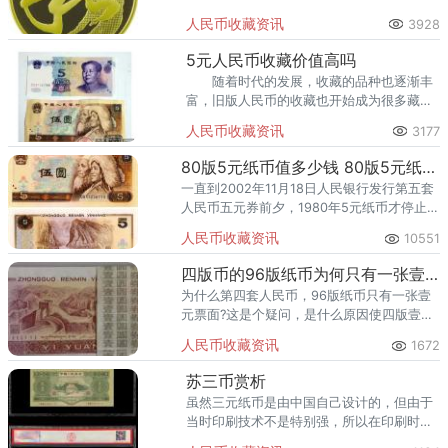
共一枚，面值是5元，发行量为7000万
人民币收藏资讯
3928
枚。 这枚草书“和”字纪念币的直径是30
毫米，材质为黄铜合金。
5元人民币收藏价值高吗
随着时代的发展，收藏的品种也逐渐丰
富，旧版人民币的收藏也开始成为很多藏友
关注的焦点。
人民币收藏资讯
3177
80版5元纸币值多少钱 80版5元纸币价格
一直到2002年11月18日人民银行发行第五套
人民币五元券前夕，1980年5元纸币才停止印
刷。
人民币收藏资讯
10551
四版币的96版纸币为何只有一张壹元票面？
为什么第四套人民币，96版纸币只有一张壹
元票面?这是个疑问，是什么原因使四版壹元
劵在发行了801、901票面之后，再次发行
人民币收藏资讯
1672
961壹元票面?
苏三币赏析
虽然三元纸币是由中国自己设计的，但由于
当时印刷技术不是特别强，所以在印刷时只
好委托苏联来帮忙印刷，所以人们就称这枚