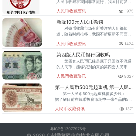
人民币收藏在我国非常流行，我国目前发行
的人民币共有五套，目前正在使用的是第五
人民币收藏资讯
1975
套人民币，其中第四套人民币还没有完全退
市，目前
新版100元人民币杂谈
对钱币收藏市场有所关注的人们都知
道，随着时间推移，我国不断更新不同面值
的纸币，这些币种一经发行出来，便迅速出
人民币收藏资讯
1424
现在人们生活的方方面面。
第四版人民币银行回收吗
第四套人民币已经是属于只回收不流通
的人民币，能够识别的真的第四套人民币可
以拿到银行去等额兑换，喜欢也可以自己收
人民币收藏资讯
9027
藏或者是找出的起价的有缘人出手。
第一人民币500元起重机 第一人民币500元起重机值多少钱
第一人民币500元起重机值多少钱：
据了解目前在钱币投资市场中一张全品的500
元起重机价格大约是在3500元左右。
人民币收藏资讯
1371
粤ICP备13077976号
© 2026 广州爱藏网信息技术有限公司