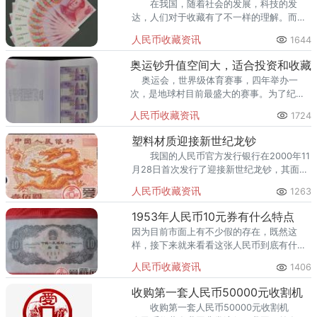
在我国，随着社会的发展，科技的发
达，人们对于收藏有了不一样的理解。而这
样的趋向相对于豹子号藏品来说，要比普通
人民币收藏资讯
1644
号码的藏品贵出很多倍，也就是说，普通号
比豹子号便宜，这是为什么呢?
奥运钞升值空间大，适合投资和收藏
奥运会，世界级体育赛事，四年举办一
次，是地球村目前最盛大的赛事。为了纪念
2008年奥运会，我国发行了奥运为主题的纪
人民币收藏资讯
1724
念钞。 &
塑料材质迎接新世纪龙钞
我国的人民币官方发行银行在2000年11
月28日首次发行了迎接新世纪龙钞，其面值
为一百元和普通的人民币一样，在日常生活
人民币收藏资讯
1263
中可以正常流通。
1953年人民币10元券有什么特点
因为目前市面上有不少假的存在，既然这
样，接下来就来看看这张人民币到底有什么
属于自己的特点吧。
人民币收藏资讯
1406
收购第一套人民币50000元收割机
收购第一套人民币50000元收割机