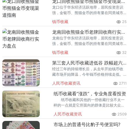
龙口回收熊猫金币熊猫金币变现渠道指南
龙口位于华东经济活跃地带，居民投资意识
强，金银币、熊猫金币的持有量在同类城市
里位居前列。每逢金价高位，龙口藏友变现
钱币收藏
25
熊猫金币的需求就明显升温，但鱼龙混杂的
回收渠道里，能精准识别版别溢
龙南回收熊猫金币老牌回收商行实力盘点
龙南位于华东经济活跃地带，居民投资意识
强，金银币、熊猫金币的持有量在同类城市
里位居前列。每逢金价高位，龙南藏友变现
钱币收藏
32
熊猫金币的需求就明显升温，但鱼龙混杂的
回收渠道里，能精准识别版别溢
第三套人民币收藏进低谷 跌幅超六成
经过三年的持续增长后，从去年开始钱币收
藏市场开始降温，今年钱币价格持续走低。
业内人士表示，虽然今年钱币的价格下降，
人民币收藏资讯
2711
但并不影响它的升值空间，钱币的投资前景
还是很看好的。
纸币收藏看“涨跌”，专业角度看投资
纸币收藏和其他的一些收藏行业不太一
样的一点就是它所面向的群体是比较大众化
的，并不具备单一性，这也是其拥有很多的
人民币收藏资讯
2509
参与者和拥护者的原因之一。
市场上的普通号比豹子号便宜吗?