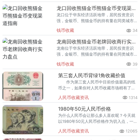
回收渠道里，能精准识别版别溢
龙口回收熊猫金币熊猫金币变现渠道指南
龙口位于华东经济活跃地带，居民投资意识
强，金银币、熊猫金币的持有量在同类城市
里位居前列。每逢金价高位，龙口藏友变现
钱币收藏
34
熊猫金币的需求就明显升温，但鱼龙混杂的
回收渠道里，能精准识别版别溢
龙南回收熊猫金币老牌回收商行实力盘点
龙南位于华东经济活跃地带，居民投资意识
强，金银币、熊猫金币的持有量在同类城市
里位居前列。每逢金价高位，龙南藏友变现
钱币收藏
39
熊猫金币的需求就明显升温，但鱼龙混杂的
回收渠道里，能精准识别版别溢
第三套人民币背绿1角收藏价值
作为第三套人民币中目前价值最高的纸
币之一，如果你对人民币收藏市场稍有了解
的话就会知道第三套人民币背绿1角。
人民币收藏资讯
1314
1980年50元人民币价格
为什么人民币会让那么多人喜欢呢？今天就
以1980年50元人民币价格作为切入点，一起
来谈谈我们收藏人民币的点点滴滴。
人民币收藏资讯
12065