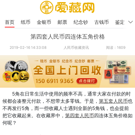
首页
纸币
金银币
邮票
纪念钞
古钱币
鉴定
第四套人民币四连体五角价格
2019-02-16 14:33:08
人民币收藏资讯
阅读：1609
5角在日常生活中使用的频率不高，通常大家在付款的时
候都会凑整元付款，不想带太多零钱。于是，
第五套人民币
也
不再发行5角，而一些收藏人士遇到全新的5角钱，也会提前
把它收藏起来。在收藏界中，
第四套人民币
四连体五角价格如
何呢？