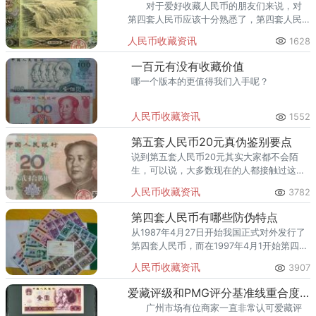
对于爱好收藏人民币的朋友们来说，对
第四套人民币应该十分熟悉了，第四套人民
币目前正处在退市的边缘，各个品种都有大
人民币收藏资讯
1628
幅上涨的趋势，因而受到了广泛的关注。
一百元有没有收藏价值
哪一个版本的更值得我们入手呢？
人民币收藏资讯
1552
第五套人民币20元真伪鉴别要点
说到第五套人民币20元其实大家都不会陌
生，可以说，大多数现在的人都接触过这款
纸币，但是专家小编了解的情况来看，接触
人民币收藏资讯
3782
过、摸过的人不少但是真正能从理论层面上
去把握好它防伪
第四套人民币有哪些防伪特点
从1987年4月27日开始我国正式对外发行了
第四套人民币，而在1997年4月1开始第四套
人民币中的很多面额都开始停止了流通。那
人民币收藏资讯
3907
么，第四套人民币有哪些防伪特点被强化？
爱藏评级和PMG评分基准线重合度接近90％
广州市场有位商家一直非常认可爱藏评