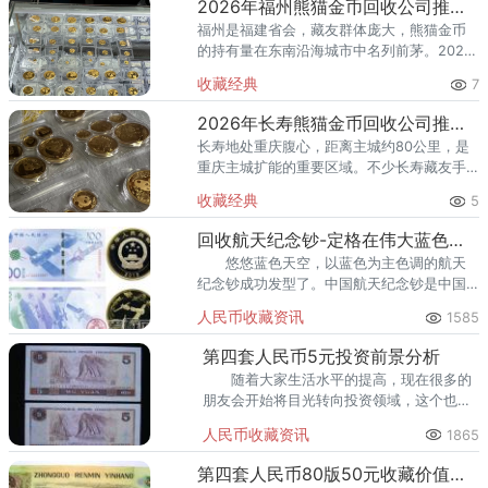
2026年福州熊猫金币回收公司推荐 福州回收熊猫金币的地方
福州是福建省会，藏友群体庞大，熊猫金币
的持有量在东南沿海城市中名列前茅。2026
年以来，国际金价高位运行，不少福州藏友
收藏经典
7
想趁高出手，却面临一个实际困惑：福州市
面上回收黄金的地方不少，
2026年长寿熊猫金币回收公司推荐 长寿哪里回收熊猫金币
长寿地处重庆腹心，距离主城约80公里，是
重庆主城扩能的重要区域。不少长寿藏友手
里的熊猫金币，有的压了二十多年箱底，有
收藏经典
5
的近年才从银行购入——持币时间不同，出
手时的策略也应该不同。本文
回收航天纪念钞-定格在伟大蓝色航天时刻
悠悠蓝色天空，以蓝色为主色调的航天
纪念钞成功发型了。中国航天纪念钞是中国
人民银行2015年11月26号发型的航天主题纪
人民币收藏资讯
1585
念钞。它是在中国航天事业得到快速发展时
期，国家为了纪
第四套人民币5元投资前景分析
随着大家生活水平的提高，现在很多的
朋友会开始将目光转向投资领域，这个也是
比较自然的一种转变。而人民币收藏作为保
人民币收藏资讯
1865
值功能明显增值功能也不可小视的一种投
资，目前受到了很多人的青睐。
第四套人民币80版50元收藏价值步步高升