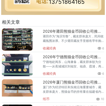
13751864165
相关文章
2026年莆田熊猫金币回收公司推荐 你的金币适合哪种回收方式？
莆田作为“海滨邹鲁”，藏友群体庞大，民间收
藏氛围浓厚。不少莆田藏友手里都有早年购
入的熊猫金币，有的来自银行柜台，有的来
收藏经典
6
自收藏市场，还有的是海外带回。到了2026
年想变现时，却发现：
2026年宁德熊猫金币回收公司推荐 宁德藏友上门回收全攻略
宁德地处闽东，山海兼备，藏友群体较为分
散——从蕉城城区到福安、福鼎、霞浦，再
到古田、屏南等山区县，距离远、分布广，
收藏经典
6
想要集中咨询或跑一趟实体店都不太现实。
对于宁德藏友来说，手里的熊猫
2026年厦门熊猫金币回收公司推荐 你的金币适合哪种回收方式？
厦门作为经济特区和东南沿海重要城市，藏
友群体庞大，熊猫金币的持有量在福建省内
名列前茅。2026年以来，国际金价持续高位
纸币
10
运行，不少厦门藏友想趁高出手，却面临一
个常见困惑：厦门市面上收