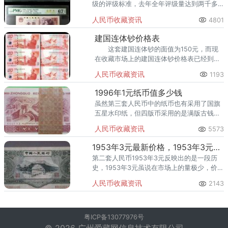
级的评级标准，去年全年评级量达到两千多
件，他挑选出其中200多张不同时期的爱藏评
人民币收藏资讯
4801
级币送评PMG，得出的结论是：
建国连体钞价格表
这套建国连体钞的面值为150元，而现
在收藏市场上的建国连体钞价格表已经到了
7000元的价格，就这样的价格还依然有很多
人民币收藏资讯
1193
投资者在继续购买，从消耗能力来看，建国
连体钞已经进入了
1996年1元纸币值多少钱
虽然第三套人民币中的纸币也有采用了国旗
五星水印纸，但四版币采用的是满版古钱水
印印钞纸，而且还是唯一一个用国旗五星水
人民币收藏资讯
5573
印纸的券种。
1953年3元最新价格，1953年3元值多少钱？
第二套人民币1953年3元反映出的是一段历
史，1953年3元虽说在市场上的量极少，价格
也吓人。
人民币收藏资讯
2143
粤ICP备13077976号