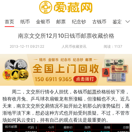
首页
纸币
金银币
邮票
纪念钞
古钱币
鉴定
南京文交所12月10日钱币邮票收藏价格
2013-12-11 09:21:22
人民币收藏资讯
阅读：1137
周二，文交所行情令人担忧，各钱币
邮票
价格纷纷下滑，
独有收月兔、乒乓球衣扇银龙有所涨幅，但涨幅也不大。近几
天来，南京文交所交易情况不如开始之初那么的涨势猛烈，逐
渐地平淡下来，想必这种方式也开始受到质疑。不过，不管市
场如何风云变幻，持有自己的观点看法是最重要的。