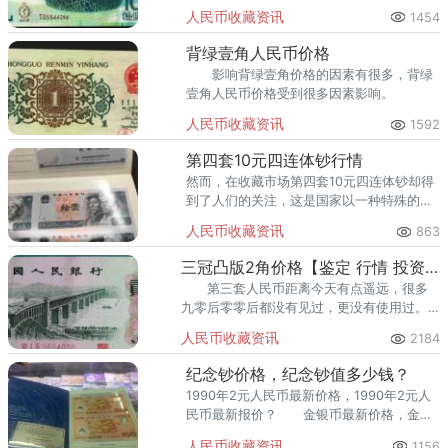
传和纪念。当奥运会在中国举行时，为了纪
人民币收藏资讯
1454
念这一重大的历史时刻，特别发行了奥运流
通纪念钞以示纪念。
背绿壹角人民币价格
影响背绿壹角价格的因素有很多，背绿
壹角人民币价格受到很多因素影响。
人民币收藏资讯
1592
第四套10元四连体钞行情
然而，在收藏市场第四套10元四连体钞却得
到了人们的关注，这是国家以一种特殊的版
式发行的纸币，与普通的单张纸币相比的
人民币收藏资讯
863
话，连体钞更能得到收藏者们的喜欢。
三冠凸版2角价格【鉴定 行情 投资分析】
第三套人民币距离今天有点遥远，很多
九零后零零后都没有见过，更没有使用过。
不可否认，这款券别的收藏价值很高，不管
人民币收藏资讯
2184
是做短期投资还是放长线钓大鱼，都是不错
的选择。
纪念钞价格，纪念钞值多少钱？
1990年2元人民币最新价格，1990年2元人
民币最新报价？ 金银币最新价格，金银
币值多少钱？
人民币收藏资讯
1156