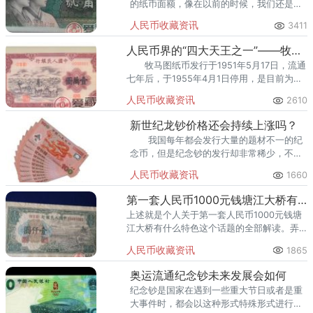
的纸币面额，像在以前的时候，我们还是能
够经常见到两毛钱的纸币的，但是现在已经
人民币收藏资讯
3411
见不到两毛钱的纸币。
人民币界的“四大天王之一”——牧马图纸币
牧马图纸币发行于1951年5月17日，流通
七年后，于1955年4月1日停用，是目前为止
流通时间最短的一套人民币。
人民币收藏资讯
2610
新世纪龙钞价格还会持续上涨吗？
我国每年都会发行大量的题材不一的纪
念币，但是纪念钞的发行却非常稀少，不仅
数量稀少，而且我国发行的纪念钞种类也是
人民币收藏资讯
1660
寥寥无几，而我国发行的新世纪龙钞价格一
直处于稳涨不跌的态势，
第一套人民币1000元钱塘江大桥有什么特点
上述就是个人关于第一套人民币1000元钱塘
江大桥有什么特色这个话题的全部解读。弄
清楚这一些资讯是你后期顺利投资收藏的前
人民币收藏资讯
1865
提条件。
奥运流通纪念钞未来发展会如何
纪念钞是国家在遇到一些重大节日或者是重
大事件时，都会以这种形式特殊形式进行宣