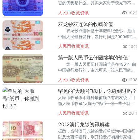
它的优势是什么。其实大家对于荧光币不了
解也是非常正常的，毕竟并不是每个人都喜
人民币收藏资讯
1922
欢研究人民币。此时，如果是荧光币就能够
快速分辨出来。
双龙钞双连体的收藏价值
双龙钞双连体是千年塑料纪念钞，是由
中国人民银行发行，发行时间是2000年11月
18日。双龙钞的设计背景是九龙壁浮雕的升
人民币收藏资讯
1341
龙，材质选的是专用材料的塑料，在世界上
很少有国家发行的。
第一版人民币伍仟圆绵羊的价值
第一版人民币伍仟圆绵羊是在1951年由
中国银行发行的，由此可见，该人民币的发
行时间较长，使得它的价值因时间的长度而
人民币收藏资讯
1208
得到提升了，这吸引着广大的收藏者进行该
人民币的投资了。
罕见的“大顺号”纸币，你碰到过吗？
人民币收藏纸币哪种最值钱？有藏友说，目
前人民币收藏“大顺号”纸币一张一辈子就足
够了！
人民币收藏资讯
2011
2012澳门龙钞资讯解读
据悉，当时澳门龙钞的发行单位为中国银行
以及大西洋银行，刚开始发行初期每家银行