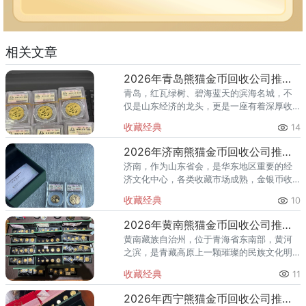
相关文章
2026年青岛熊猫金币回收公司推荐 专业回收熊猫金币渠道
青岛，红瓦绿树、碧海蓝天的滨海名城，不
仅是山东经济的龙头，更是一座有着深厚收
藏底蕴的城市。从栈桥到八大关，从市南到
收藏经典
14
崂山，熊猫金币在青岛拥有广泛的收藏群
体。进入2026年，国际金价持
2026年济南熊猫金币回收公司推荐 熊猫金币回收电话
济南，作为山东省会，是华东地区重要的经
济文化中心，各类收藏市场成熟，金银币收
藏爱好者众多。许多济南藏友认为，作为省
收藏经典
10
会城市，本地回收渠道众多，为何还需要专
门推荐回收渠道？本文将为您深
2026年黄南熊猫金币回收公司推荐：高原藏区藏友的变现指南
黄南藏族自治州，位于青海省东南部，黄河
之滨，是青藏高原上一颗璀璨的民族文化明
珠。这片热土上，藏族同胞世代繁衍生息，
收藏经典
11
有着深厚的文化积淀和收藏传统。不少黄南
家庭中，都珍藏着不同年份的熊
2026年西宁熊猫金币回收公司推荐：不同类型金币该怎么出手？