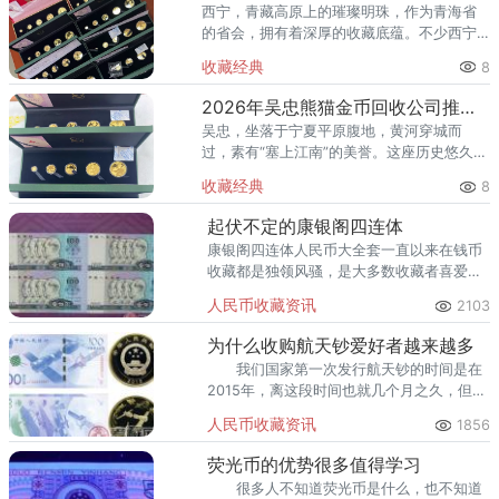
西宁，青藏高原上的璀璨明珠，作为青海省
的省会，拥有着深厚的收藏底蕴。不少西宁
市民家中都收藏有熊猫金币，有的是早年银
收藏经典
8
行购入，有的是亲友馈赠，还有的是从收藏
市场精心淘得。进入2026年
2026年吴忠熊猫金币回收公司推荐 吴忠本地正规渠道
吴忠，坐落于宁夏平原腹地，黄河穿城而
过，素有“塞上江南”的美誉。这座历史悠久、
商贸繁荣的城市，一直以来都有着浓厚的收
收藏经典
8
藏文化。不少吴忠市民手中都持有不同年份
的熊猫金币，有的是早年从银
起伏不定的康银阁四连体
康银阁四连体人民币大全套一直以来在钱币
收藏都是独领风骚，是大多数收藏者喜爱的
一套大全套，但最近，康银阁四连体大全套
人民币收藏资讯
2103
的发展趋势却让说那个人难以捉摸。
为什么收购航天钞爱好者越来越多
我们国家第一次发行航天钞的时间是在
2015年，离这段时间也就几个月之久，但
是，航天钞的价格在收藏市场上越炒越热越
人民币收藏资讯
1856
炒越高。
荧光币的优势很多值得学习
很多人不知道荧光币是什么，也不知道