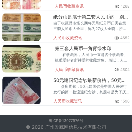
的发行限额为1000万张，但是因为一经发行
人民币收藏资讯
1268
就引发了大众的追捧，所以后期又再次各自
增发了1000万张。
纸分币是属于第二套人民币的，别再搞错哟！
由于收藏品市场长期将无号纸分币归类在第
三套人民币大全里，称为27枚大全套，所以
一直以来人们大多都以为无号纸分币是属于
人民币收藏资讯
4652
第三套人民币，其实它是属于第二套人民
币。
第三套人民币一角背绿水印
在收藏界，人民币一直是各个收藏者、
钱币爱好者所钟爱的收藏对象。所以，人民
币市场上的一点风吹草动都会牵动着广大收
人民币收藏资讯
4504
藏者的心。
50元建国纪念钞最新价格，50元建国纪念钞的价格
众所周知，50元建国钞是中国人民银行
发行的第一枚流通纪念钞，其题材是为了庆
祝建国50周年，在1999年发行的，票面的主
人民币收藏资讯
1590
色调是红色，非常的显眼。
粤ICP备13077976号
© 2026 广州爱藏网信息技术有限公司