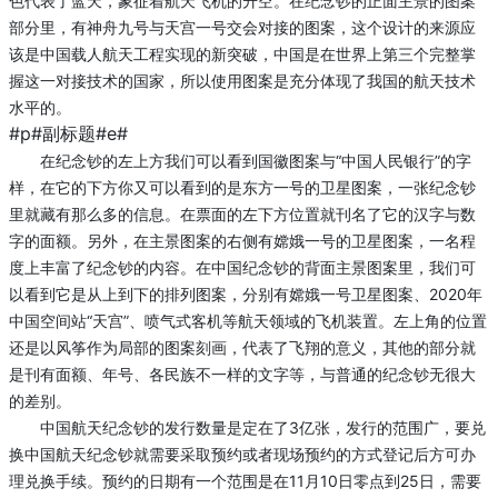
色代表了蓝天，象征着航天飞机的升空。在纪念钞的正面主景的图案
部分里，有神舟九号与天宫一号交会对接的图案，这个设计的来源应
该是中国载人航天工程实现的新突破，中国是在世界上第三个完整掌
握这一对接技术的国家，所以使用图案是充分体现了我国的航天技术
水平的。
#p#副标题#e#
在纪念钞的左上方我们可以看到国徽图案与“中国人民银行”的字
样，在它的下方你又可以看到的是东方一号的卫星图案，一张纪念钞
里就藏有那么多的信息。在票面的左下方位置就刊名了它的汉字与数
字的面额。另外，在主景图案的右侧有嫦娥一号的卫星图案，一名程
度上丰富了纪念钞的内容。在中国纪念钞的背面主景图案里，我们可
以看到它是从上到下的排列图案，分别有嫦娥一号卫星图案、2020年
中国空间站“天宫”、喷气式客机等航天领域的飞机装置。左上角的位置
还是以风筝作为局部的图案刻画，代表了飞翔的意义，其他的部分就
是刊有面额、年号、各民族不一样的文字等，与普通的纪念钞无很大
的差别。
中国航天纪念钞的发行数量是定在了3亿张，发行的范围广，要兑
换中国航天纪念钞就需要采取预约或者现场预约的方式登记后方可办
理兑换手续。预约的日期有一个范围是在11月10日零点到25日，需要