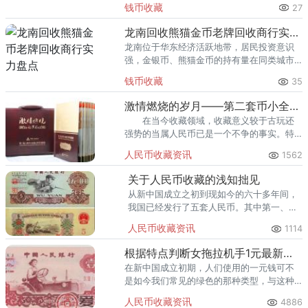
钱币收藏
27
熊猫金币的需求就明显升温，但鱼龙混杂的
回收渠道里，能精准识别版别溢
龙南回收熊猫金币老牌回收商行实力盘点
龙南位于华东经济活跃地带，居民投资意识
强，金银币、熊猫金币的持有量在同类城市
里位居前列。每逢金价高位，龙南藏友变现
钱币收藏
35
熊猫金币的需求就明显升温，但鱼龙混杂的
回收渠道里，能精准识别版别溢
激情燃烧的岁月——第二套币小全套三同号
在当今收藏领域，收藏意义较于古玩还
强势的当属人民币已是一个不争的事实。特
别是在近些年，股票房产等投资市场的波动
人民币收藏资讯
1562
较大，人民币收藏转而成了收藏爱好者和投
资人的最佳选择。
关于人民币收藏的浅知拙见
从新中国成立之初到现如今的六十多年间，
我国已经发行了五套人民币。其中第一、
二、三套人民币已经退出流通领域。所以现
人民币收藏资讯
1114
在收藏市场上，有很多的人民币收藏爱好者
喜欢收藏第一、二、三套人民币。
根据特点判断女拖拉机手1元最新价格
在新中国成立初期，人们使用的一元钱可不
是如今我们常见的绿色的那种类型，与这种
颜色恰恰相反，观察下方的图片便可以知
人民币收藏资讯
4886
道，那时的一元钱是红色的，象征着新中国