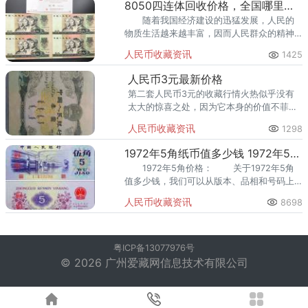
8050四连体回收价格，全国哪里回收8050四连体？
随着我国经济建设的迅猛发展，人民的
物质生活越来越丰富，因而人民群众的精神
文化需求呈快速增长之势，我国文化产业进
人民币收藏资讯
1425
入了高速发展期。
人民币3元最新价格
第二套人民币3元的收藏行情火热似乎没有
太大的惊喜之处，因为它本身的价值不菲再
加上第二套人民币的市场表现，这也是理所
人民币收藏资讯
1298
当然的结果！所以收藏第二套人民币3元还
是比较有价值以及保险的！
1972年5角纸币值多少钱 1972年5角纸币价格
1972年5角价格： 关于1972年5角
值多少钱，我们可以从版本、品相和号码上
作判断。 一、从版本上判断1972年5角
人民币收藏资讯
8698
纸币值多少钱。1972年5角
粤ICP备13077976号
© 2026 广州爱藏网信息技术有限公司