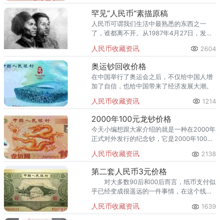
冉冉雄起。
罕见”人民币“素描原稿
人民币可谓我们生活中最熟悉的东西之一
了，谁都离不开。从1987年4月27日，发行
第四套人民币，到1997年4月1日起央行正式
人民币收藏资讯
2604
停止发行。
奥运钞回收价格
在中国举行了奥运会之后，不仅给中国人增
加了自信，也给中国带来了经济发展大潮。
人民币收藏资讯
1214
2000年100元龙钞价格
今天小编想跟大家介绍的就是一种在2000年
正式对外发行的纪念钞，它是2000年100元
龙钞。 为什么现在单张的2000年100元
人民币收藏资讯
2138
龙钞价格会相对于它当时发行的初期而言攀
升这么多？
第二套人民币3元价格
对大多数90后和00后而言，纸币支付似
乎已经变成很遥远的一件事情，在这个线上
支付大行其道的时下，人民币基本上都被存
人民币收藏资讯
1639
在了各种理财工具里，人民币的露脸率似乎
越来越低，然而实际