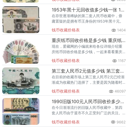
中心位于海珠中路288号穗安楼。
1953年黑十元回收值多少钱一张 1953年黑十元回收最新报价表
在存世逐渐稀缺的第二套人民币收藏中，毋
庸置疑的是拥有币王身份的1953年黑十元。
钱币收藏价格表
1404
重庆纸币回收价格是多少钱 重庆纸币回收价格表一览
现在，爱藏网的小编就来给各位详细介绍重
庆纸币回收价格是多少钱，一起来看看重庆
纸币回收价格表一览详情吧。
钱币收藏价格表
1167
第三套人民币2元值多少钱 第三套人民币2元图片及价格一览
在目前的收藏市场上第三套人民币2元已经渐
渐成为收藏热门选择了，主要是因为随着时
间的推移这款第三套人民币2元的存世数量越
钱币收藏价格表
46097
来越稀少，目前其价值与价格也一路走高，
收藏人气与热度更是持续高
1990旧版100元人民币回收价多少钱 1990旧版100元人民币回收报价表
在今日渐渐流行的旧版人民币收藏中，第四
套人民币由于退市不久正受到广泛的关注。
如果有意收藏这张1990旧版100元人民币的
钱币收藏价格表
9662
话，一定要多加学习相关的专业知识，这样