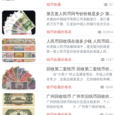
里位居前列。每逢金价高位，龙南藏友变现
钱币收藏
32
熊猫金币的需求就明显升温，但鱼龙混杂的
回收渠道里，能精准识别版别溢
第五套人民币同号钞价格是多少 第五套人民币同号钞价格表
本册由中国钱币有限公司装帧发行，发行量
贰万五千册。它是由中国人民银行首次完全
独立设计与印制的货币。
钱币收藏价格表
32854
人民币回收现在值多少钱 人民币回收价格表2020
在老版人民币收藏领域中，毫无疑问的就是
第一套人民币是目前价值最高的老版人民
币。如果有机会收藏第一套人民币的话，除
钱币收藏价格表
1737
了要关注回收人民币价格行情，同时也要对
第一套人民币进行真假鉴定。
回收第二套纸币 回收第二套纸币价目表汇总
自“大黑十”停止流通使用后，市场上存量
非常少，全新品相更是少，它的独特性和稀
有性决定了它在第二版人民币中的地位。
钱币收藏价格表
1848
广州回收纸币 广州市旧纸币回收价格表
广州回收旧纸币的地方还是比较多的，个人
回收的也有。 3．广州有个新的场地，广
州市玉鸣轩。 4．广州中圆邮票钱币交易
钱币收藏价格表
3288