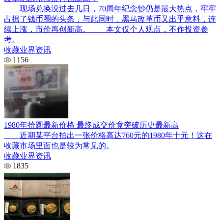
现场兑换没过去几日，70周年纪念钞仍是最大热点，牢牢
占据了钱币圈的头条，与此同时，黑马改革币又出乎意料，连
续上涨，市价再创新高。 本文仅个人观点，不作投资参
考。
收藏业界资讯
1156
1980年拾圆最新价格 最终成交价竟突破历史最新高
近期某平台拍出一张价格高达760元的1980年十元！这在
收藏市场里面也是较为常见的。
收藏业界资讯
1835