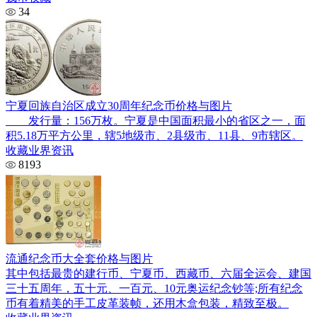
34
宁夏回族自治区成立30周年纪念币价格与图片
发行量：156万枚。宁夏是中国面积最小的省区之一，面
积5.18万平方公里，辖5地级市、2县级市、11县、9市辖区。
收藏业界资讯
8193
流通纪念币大全套价格与图片
其中包括最贵的建行币、宁夏币、西藏币、六届全运会、建国
三十五周年，五十元、一百元、10元奥运纪念钞等;所有纪念
币有着精美的手工皮革装帧，还用木盒包装，精致至极。