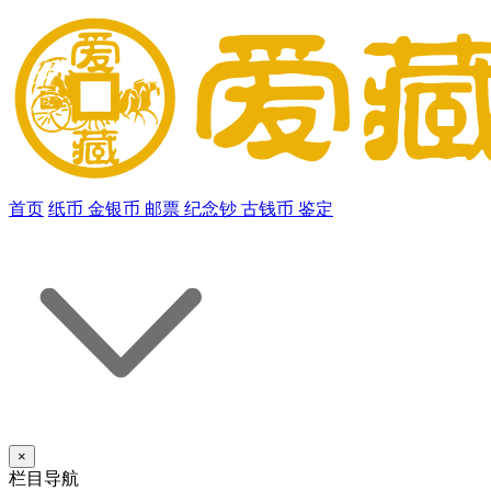
首页
纸币
金银币
邮票
纪念钞
古钱币
鉴定
×
栏目导航