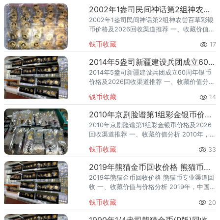
2002年1盎司民间神话第2组神农尝百草彩银币价格及2026回收渠道推荐
2002年1盎司民间神话第2组神农尝百草彩银
币价格及2026回收渠道推荐 一、收藏价值分
析 2002年，中国人民银行发行了1盎司民间
钱币收藏
17
神话第2组神农尝百草彩银币（第2组），隶
属于贵金
2014年5盎司新疆建设兵团成立60周年银币价格及2026回收渠道推荐
2014年5盎司新疆建设兵团成立60周年银币
价格及2026回收渠道推荐 一、收藏价值分析
2014年，中国人民银行发行了5盎司新疆建设
钱币收藏
14
兵团成立60周年银币，隶属于重大历史纪念
题材，
2010年京剧脸谱第1组彩金银币价格及2026回收渠道推荐
2010年京剧脸谱第1组彩金银币价格及2026
回收渠道推荐 一、收藏价值分析 2010年，中
国人民银行发行了京剧脸谱第1组彩金银币
钱币收藏
33
（第1组），隶属于贵金属纪念币，是具有官
方权威背书
2019年熊猫金币回收价格 熊猫币专业渠道回收
2019年熊猫金币回收价格 熊猫币专业渠道回
收 一、收藏价值与价格分析 2019年，中国人
民银行发行了熊猫金币，隶属熊猫投资纪念
钱币收藏
20
题材。该品种为金币，题材凝练了熊猫投资
纪念题材文化内
1990年1/4盎司熊猫金币(P版)回收价格 熊猫币免费鉴定