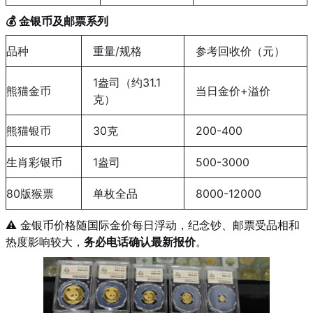
💰 金银币及邮票系列
品种
重量/规格
参考回收价（元）
1盎司（约31.1
熊猫金币
当日金价+溢价
克）
熊猫银币
30克
200-400
生肖彩银币
1盎司
500-3000
80版猴票
单枚全品
8000-12000
⚠️ 金银币价格随国际金价每日浮动，纪念钞、邮票受品相和
热度影响较大，
务必电话确认最新报价
。