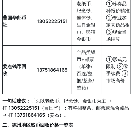
老纸币、
①珍稀品
纪念钞、
种报价精准
曹国华邮币
连体钞
、
②专业鉴
13052225151
社
生肖金银
定真伪品相
币、熊猫
③现金当
金银币
场结算
全品类钱
币+邮票
①形式无
姜杰钱币回
（单张/
限制 ②零
13751864165
收
百连/整
手续费 ③
捆/整条/
市场高价
整箱）
一句话建议
：手头以老纸币、纪念钞、金银币为主 →
打
13052225151
（曹国华）；有整捆整条、邮票或混合藏品
→ 打
13751864165
（姜杰）
。
二、德州地区钱币回收价格一览表