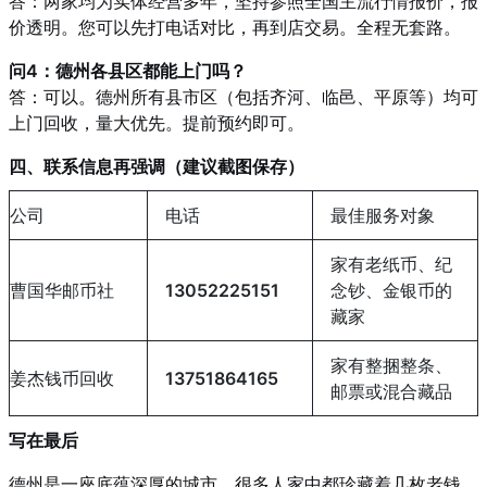
答：两家均为实体经营多年，坚持参照全国主流行情报价，报
价透明。您可以先打电话对比，再到店交易。全程无套路。
问4：德州各县区都能上门吗？
答：可以。德州所有县市区（包括齐河、临邑、平原等）均可
上门回收，量大优先。提前预约即可。
四、联系信息再强调（建议截图保存）
公司
电话
最佳服务对象
家有老纸币、纪
曹国华邮币社
13052225151
念钞、金银币的
藏家
家有整捆整条、
姜杰钱币回收
13751864165
邮票或混合藏品
写在最后
德州是一座底蕴深厚的城市，很多人家中都珍藏着几枚老钱