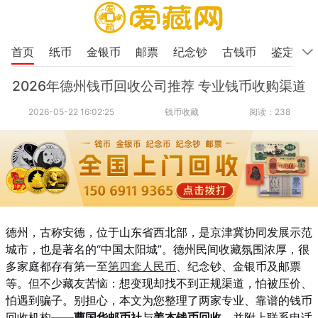
首页
纸币
金银币
邮票
纪念钞
古钱币
鉴定
2026年德州钱币回收公司推荐 专业钱币收购渠道
2026-05-22 16:02:25
钱币收藏
阅读：238
德州，古称安德，位于山东省西北部，是京津冀协同发展示范
城市，也是著名的“中国太阳城”。德州民间收藏氛围浓厚，很
多家庭都存有第一至
第四套人民币
、纪念钞、金银币及邮票
等。但不少藏友苦恼：想变现却找不到正规渠道，怕被压价、
怕遇到骗子。别担心，本文为您整理了两家专业、靠谱的钱币
回收机构——
曹国华邮币社
与
姜杰钱币回收
，并附上联系电话