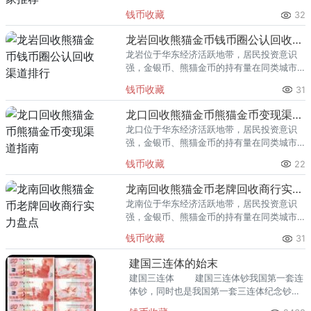
里位居前列。每逢金价高位，龙泉藏友变现
钱币收藏
32
熊猫金币的需求就明显升温，但鱼龙混杂的
回收渠道里，能精准识别版别溢
龙岩回收熊猫金币钱币圈公认回收渠道排行
龙岩位于华东经济活跃地带，居民投资意识
强，金银币、熊猫金币的持有量在同类城市
里位居前列。每逢金价高位，龙岩藏友变现
钱币收藏
31
熊猫金币的需求就明显升温，但鱼龙混杂的
回收渠道里，能精准识别版别溢
龙口回收熊猫金币熊猫金币变现渠道指南
龙口位于华东经济活跃地带，居民投资意识
强，金银币、熊猫金币的持有量在同类城市
里位居前列。每逢金价高位，龙口藏友变现
钱币收藏
22
熊猫金币的需求就明显升温，但鱼龙混杂的
回收渠道里，能精准识别版别溢
龙南回收熊猫金币老牌回收商行实力盘点
龙南位于华东经济活跃地带，居民投资意识
强，金银币、熊猫金币的持有量在同类城市
里位居前列。每逢金价高位，龙南藏友变现
钱币收藏
31
熊猫金币的需求就明显升温，但鱼龙混杂的
回收渠道里，能精准识别版别溢
建国三连体的始末
建国三连体 建国三连体钞我国第一套连
体钞，同时也是我国第一套三连体纪念钞，
该钞的主题鲜明，技术高超，是我国当时印