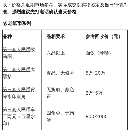
以下价格为近期市场参考，实际成交以实物鉴定及当日行情为
准。
强烈建议先打电话确认当天价格
。
💰 老纸币系列
品种
品相要求
参考回收价（元）
第一套人民币
牧
六品以上
面议（珍稀）
马图
第二套人民币
大
真品、无修补
5万-20万
黑拾
第三套人民币
背
无折痕、颜色
2万-5万
绿水印壹角
正
第三套人民币车
四角尖、无污
工两元（五星水
800-2000
渍
印）