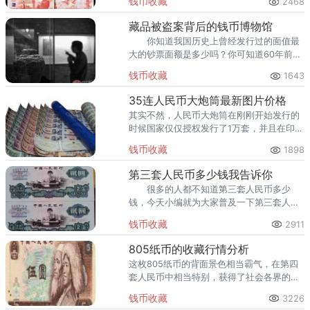
钱币收藏
2468
钞技术最高水平的代表。凭借其高防伪、
藏品被盗案背后的钱币博物馆
你知道我国历史上曾经发行过的面值最
大的钞票面额是多少吗？你可知道60年前高
明曾经自主发行过钱币吗？即使这些你都不
钱币收藏
1643
了解也没关系，高明世纪钱币博物馆能够让
你的疑虑统统解决。
35连人民币大炮筒最新图片价格
其实不然，人民币大炮筒在刚刚开始发行的
时候国家仅仅授权发行了1万套，并且在印制
的过程中出现了一些意外导致最后仅仅有
钱币收藏
1898
5000套正式发行。
第三套人民币多少钱我告诉你
很多的人都不知道第三套人民币多少
钱，今天小编就为大家普及一下第三套人民
币多少钱，第三套人民币多少钱主要取决于
钱币收藏
2911
这一套人民币当中哪一种款式。
805纸币的收藏行情分析
这枚805纸币的背面景色相当霸气，在第四
套人民币中相当特别，获得了社会各界的一
致好评，直到2002年中国人民银行发行第五
钱币收藏
3226
套人民币五元之前，805纸币才停止印刷。