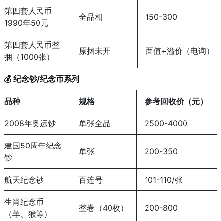
第四套人民币
全品相
150-300
1990年50元
第四套人民币整
原捆未开
面值+溢价（电询）
捆（1000张）
💰 纪念钞/纪念币系列
品种
规格
参考回收价（元）
2008年奥运钞
单张全品
2500-4000
建国50周年纪念
单张
200-350
钞
航天纪念钞
百连号
101-110/张
生肖纪念币
整卷（40枚）
200-800
（羊、猴等）